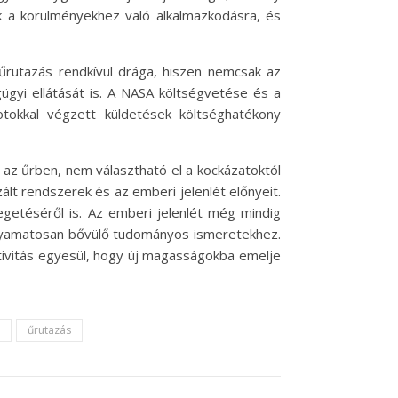
k a körülményekhez való alkalmazkodásra, és
 űrutazás rendkívül drága, hiszen nemcsak az
ügyi ellátását is. A NASA költségvetése és a
tokkal végzett küldetések költséghatékony
 az űrben, nem választható el a kockázatoktól
ált rendszerek és az emberi jelenlét előnyeit.
getéséről is. Az emberi jelenlét még mindig
folyamatosan bővülő tudományos ismeretekhez.
ativitás egyesül, hogy új magasságokba emelje
űrutazás