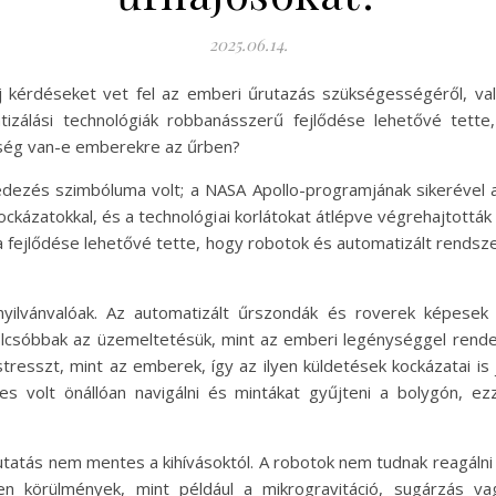
2025.06.14.
új kérdéseket vet fel az emberi űrutazás szükségességéről, vala
tizálási technológiák robbanásszerű fejlődése lehetővé tett
ükség van-e emberekre az űrben?
ezés szimbóluma volt; a NASA Apollo-programjának sikerével a
ázatokkal, és a technológiai korlátokat átlépve végrehajtották 
a fejlődése lehetővé tette, hogy robotok és automatizált rendsz
 nyilvánvalóak. Az automatizált űrszondák és roverek képesek
l olcsóbbak az üzemeltetésük, mint az emberi legénységgel rende
stresszt, mint az emberek, így az ilyen küldetések kockázatai 
es volt önállóan navigálni és mintákat gyűjteni a bolygón, e
tatás nem mentes a kihívásoktól. A robotok nem tudnak reagálni 
n körülmények, mint például a mikrogravitáció, sugárzás vag