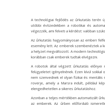
A technológiai fejlődés az űrkutatás terén 
utóbbi évtizedekben a robotikai és automa
végezzék, ami felveti a kérdést: valóban sz
Az űrkutatás hagyományosan az emberi felfed
esemény lett. Az emberek szembenéztek a kock
a helyzet megváltozott. A modern technológi
korábban csak emberek tudtak elvégezni.
A robotok által végzett űrkutatás előnyei
felügyeletet igényelnének. Ezen kívül sokka
nem szenvednek el olyan fizikai és mentális 
roverje, amely a Marsra indult, például kép
elengedhetetlen a sikeres űrkutatáshoz.
Azonban a teljes mértékben automatizált űrku
az emberek. Az űrben előforduló ismeretle