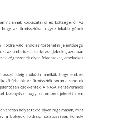
mint annak kockázatairól és költségeiről. Az
e, hogy az űrmissziókat egyre inkább gépek
 Holdra való landolás történelmi jelentőségű
ezt az ambiciózus küldetést. Jelenleg azonban
erek végezzenek olyan feladatokat, amelyeket
 hosszú ideig működni anélkül, hogy emberi
lkező űrhajók. Az űrmissziók során a robotok
is jelentősen csökkentek. A NASA Perseverance
zzel bizonyítva, hogy az emberi jelenlét nem
a váratlan helyzetekre olyan rugalmasan, mint
y a bolygók földrajzi sajátosságai, komoly