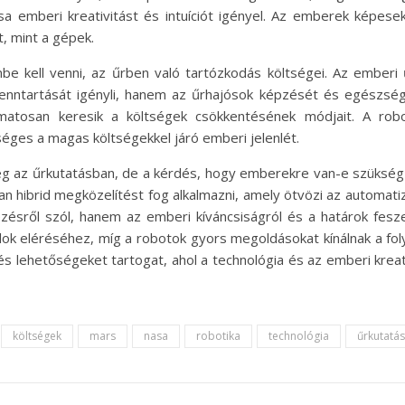
a emberi kreativitást és intuíciót igényel. Az emberek képese
t, mint a gépek.
e kell venni, az űrben való tartózkodás költségei. Az emberi
 fenntartását igényli, hanem az űrhajósok képzését és egészség
matosan keresik a költségek csökkentésének módjait. A robo
séges a magas költségekkel járó emberi jelenlét.
 meg az űrkutatásban, de a kérdés, hogy emberekre van-e szükség
yan hibrid megközelítést fog alkalmazni, amely ötvözi az automatiz
ésről szól, hanem az emberi kíváncsiságról és a határok fesze
lok eléréséhez, míg a robotok gyors megoldásokat kínálnak a 
 és lehetőségeket tartogat, ahol a technológia és az emberi kre
költségek
mars
nasa
robotika
technológia
űrkutatás