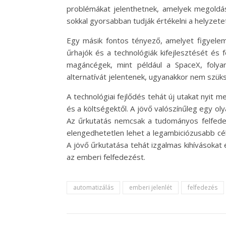
problémákat jelenthetnek, amelyek megoldás
sokkal gyorsabban tudják értékelni a helyzete
Egy másik fontos tényező, amelyet figyelemb
űrhajók és a technológiák kifejlesztését és
magáncégek, mint például a SpaceX, folya
alternatívát jelentenek, ugyanakkor nem szük
A technológiai fejlődés tehát új utakat nyit
és a költségektől. A jövő valószínűleg egy ol
Az űrkutatás nemcsak a tudományos felfedez
elengedhetetlen lehet a legambiciózusabb cé
A jövő űrkutatása tehát izgalmas kihívásokat
az emberi felfedezést.
automatizálás
emberi jelenlét
felfedezés