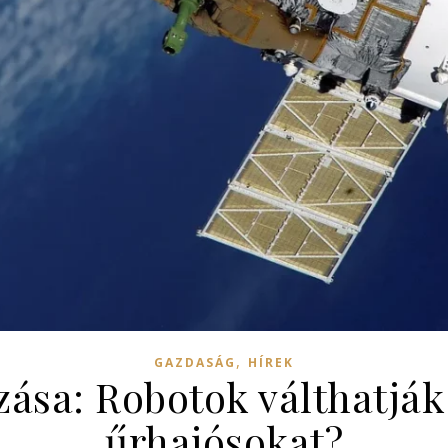
,
GAZDASÁG
HÍREK
zása: Robotok válthatják
űrhajósokat?