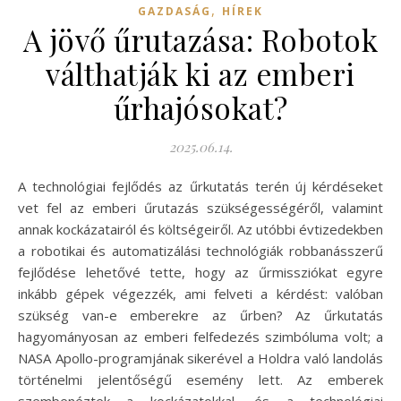
,
GAZDASÁG
HÍREK
A jövő űrutazása: Robotok
válthatják ki az emberi
űrhajósokat?
2025.06.14.
A technológiai fejlődés az űrkutatás terén új kérdéseket
vet fel az emberi űrutazás szükségességéről, valamint
annak kockázatairól és költségeiről. Az utóbbi évtizedekben
a robotikai és automatizálási technológiák robbanásszerű
fejlődése lehetővé tette, hogy az űrmissziókat egyre
inkább gépek végezzék, ami felveti a kérdést: valóban
szükség van-e emberekre az űrben? Az űrkutatás
hagyományosan az emberi felfedezés szimbóluma volt; a
NASA Apollo-programjának sikerével a Holdra való landolás
történelmi jelentőségű esemény lett. Az emberek