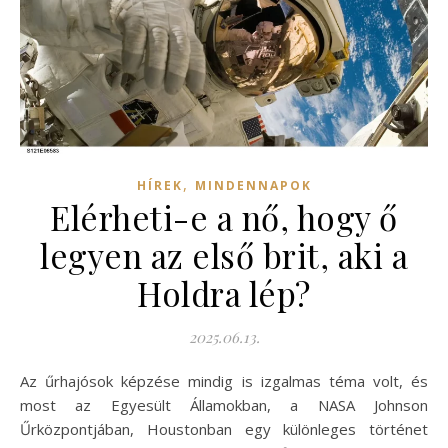
,
HÍREK
MINDENNAPOK
Elérheti-e a nő, hogy ő
legyen az első brit, aki a
Holdra lép?
2025.06.13.
Az űrhajósok képzése mindig is izgalmas téma volt, és
most az Egyesült Államokban, a NASA Johnson
Űrközpontjában, Houstonban egy különleges történet