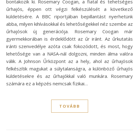
bontakozik ki. Rosemary Coogan, a fiatal és tehetséges
űrhajós, éppen ott végzi felkészülését a következő
küldetésére. A BBC riportjában bepillantást nyerhetünk
abba, milyen kihívásokkal és lehetőségekkel néz szembe az
űrhajósok új generációja. Rosemary Coogan már
gyermekkorában is érdeklődött az űr iránt. Az űrkutatás
iránti szenvedélye azóta csak fokozódott, és most, hogy
lehetősége van a NASA-nál dolgozni, minden álma valóra
válik. A Johnson Űrközpont az a hely, ahol az űrhajósok
felkészítik magukat a súlytalanságra, a különböző űrhajós
küldetésekre és az űrhajókkal való munkára. Rosemary
számára ez a képzés nemcsak fizikai…
TOVÁBB