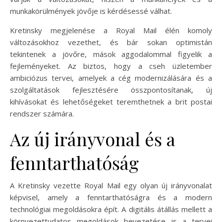
munkakörülmények jövője is kérdésessé válhat.
Kretinsky megjelenése a Royal Mail élén komoly
változásokhoz vezethet, és bár sokan optimistán
tekintenek a jövőre, mások aggodalommal figyelik a
fejleményeket. Az biztos, hogy a cseh üzletember
ambiciózus tervei, amelyek a cég modernizálására és a
szolgáltatások fejlesztésére összpontosítanak, új
kihívásokat és lehetőségeket teremthetnek a brit postai
rendszer számára.
Az új irányvonal és a
fenntarthatóság
A Kretinsky vezette Royal Mail egy olyan új irányvonalat
képvisel, amely a fenntarthatóságra és a modern
technológiai megoldásokra épít. A digitális átállás mellett a
környezettudatos megoldások bevezetése is a tervei