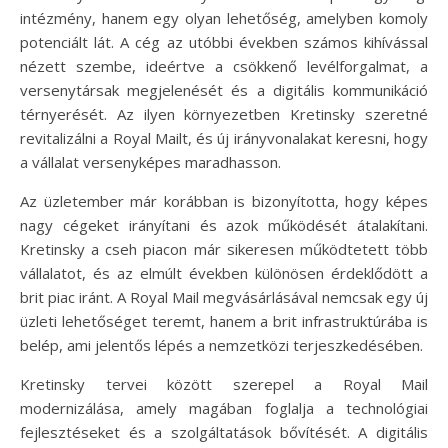
intézmény, hanem egy olyan lehetőség, amelyben komoly
potenciált lát. A cég az utóbbi években számos kihívással
nézett szembe, ideértve a csökkenő levélforgalmat, a
versenytársak megjelenését és a digitális kommunikáció
térnyerését. Az ilyen környezetben Kretinsky szeretné
revitalizálni a Royal Mailt, és új irányvonalakat keresni, hogy
a vállalat versenyképes maradhasson.
Az üzletember már korábban is bizonyította, hogy képes
nagy cégeket irányítani és azok működését átalakítani.
Kretinsky a cseh piacon már sikeresen működtetett több
vállalatot, és az elmúlt években különösen érdeklődött a
brit piac iránt. A Royal Mail megvásárlásával nemcsak egy új
üzleti lehetőséget teremt, hanem a brit infrastruktúrába is
belép, ami jelentős lépés a nemzetközi terjeszkedésében.
Kretinsky tervei között szerepel a Royal Mail
modernizálása, amely magában foglalja a technológiai
fejlesztéseket és a szolgáltatások bővítését. A digitális