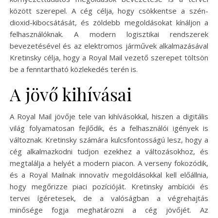
között szerepel. A cég célja, hogy csökkentse a szén-
dioxid-kibocsátását, és zöldebb megoldásokat kínáljon a
felhasználóknak. A modern logisztikai rendszerek
bevezetésével és az elektromos járművek alkalmazásával
Kretinsky célja, hogy a Royal Mail vezető szerepet töltsön
be a fenntartható közlekedés terén is.
A jövő kihívásai
A Royal Mail jövője tele van kihívásokkal, hiszen a digitális
világ folyamatosan fejlődik, és a felhasználói igények is
változnak. Kretinsky számára kulcsfontosságú lesz, hogy a
cég alkalmazkodni tudjon ezekhez a változásokhoz, és
megtalálja a helyét a modern piacon. A verseny fokozódik,
és a Royal Mailnak innovatív megoldásokkal kell előállnia,
hogy megőrizze piaci pozícióját. Kretinsky ambíciói és
tervei ígéretesek, de a valóságban a végrehajtás
minősége fogja meghatározni a cég jövőjét. Az