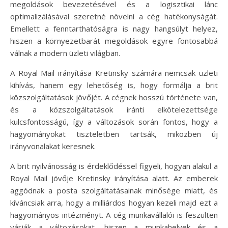
megoldások bevezetésével és a logisztikai lánc
optimalizálásával szeretné növelni a cég hatékonyságát.
Emellett a fenntarthatóságra is nagy hangsúlyt helyez,
hiszen a környezetbarát megoldások egyre fontosabbá
válnak a modern üzleti világban.
A Royal Mail irányítása Kretinsky számára nemcsak üzleti
kihívás, hanem egy lehetőség is, hogy formálja a brit
közszolgáltatások jövőjét. A cégnek hosszú története van,
és a közszolgáltatások iránti elkötelezettsége
kulcsfontosságú, így a változások során fontos, hogy a
hagyományokat tiszteletben tartsák, miközben új
irányvonalakat keresnek.
A brit nyilvánosság is érdeklődéssel figyeli, hogyan alakul a
Royal Mail jövője Kretinsky irányítása alatt. Az emberek
aggódnak a posta szolgáltatásainak minősége miatt, és
kíváncsiak arra, hogy a milliárdos hogyan kezeli majd ezt a
hagyományos intézményt. A cég munkavállalói is feszülten
várják a változásokat, hiszen a munkahelyek és a