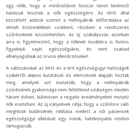
úgy vélik, hogy a módosítások hosszú távon kedvező
hatással lesznek a nők egészségére. Az NHS által
közzétett adatok szerint a méhnyakrák előfordulása az
elmúlt évtizedekben csökkent, részben a rendszeres
szűréseknek köszönhetően. Az új szabályozás azonban
arra is figyelmeztet, hogy a nőknek továbbra is fontos
figyelniük saját egészségükre, és nem szabad
elhanyagolniuk az orvosi ellenőrzéseket.
A változásokat az NHS és a brit egészségügyi hatóságok
szakértői alapos kutatások és elemzések alapján hozták
meg, amelyek azt mutatták, hogy a méhnyakrák
szűrésének gyakorisága nem feltétlenül szükséges minden
három évben, különösen a negatív eredményeket mutató
nők esetében. Az új irányelvek célja, hogy a szűrésre való
meghívók küldésének ritkítása mellett a női páciensek
egészségügyi ellátását egy másik, hatékonyabb módon
támogassák.