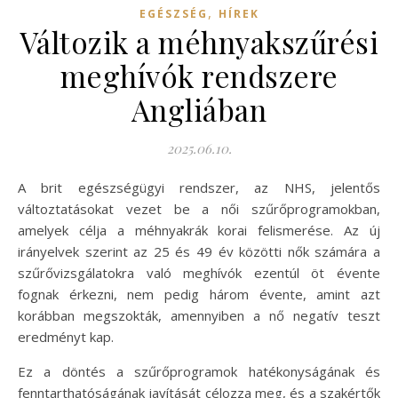
,
EGÉSZSÉG
HÍREK
Változik a méhnyakszűrési
meghívók rendszere
Angliában
2025.06.10.
A brit egészségügyi rendszer, az NHS, jelentős
változtatásokat vezet be a női szűrőprogramokban,
amelyek célja a méhnyakrák korai felismerése. Az új
irányelvek szerint az 25 és 49 év közötti nők számára a
szűrővizsgálatokra való meghívók ezentúl öt évente
fognak érkezni, nem pedig három évente, amint azt
korábban megszokták, amennyiben a nő negatív teszt
eredményt kap.
Ez a döntés a szűrőprogramok hatékonyságának és
fenntarthatóságának javítását célozza meg, és a szakértők