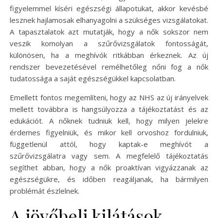
figyelemmel kíséri egészségi állapotukat, akkor kevésbé
lesznek hajlamosak elhanyagolni a szükséges vizsgálatokat.
A tapasztalatok azt mutatják, hogy a nők sokszor nem
veszik komolyan a szűrővizsgálatok fontosságát,
különösen, ha a meghívók ritkábban érkeznek. Az új
rendszer bevezetésével remélhetőleg nőni fog a nők
tudatossága a saját egészségükkel kapcsolatban.
Emellett fontos megemlíteni, hogy az NHS az új irányelvek
mellett továbbra is hangsúlyozza a tájékoztatást és az
edukációt. A nőknek tudniuk kell, hogy milyen jelekre
érdemes figyelniük, és mikor kell orvoshoz fordulniuk,
függetlenül attól, hogy kaptak-e meghívót a
szűrővizsgálatra vagy sem. A megfelelő tájékoztatás
segíthet abban, hogy a nők proaktívan vigyázzanak az
egészségükre, és időben reagáljanak, ha bármilyen
problémát észlelnek.
A jövőbeli kilátások