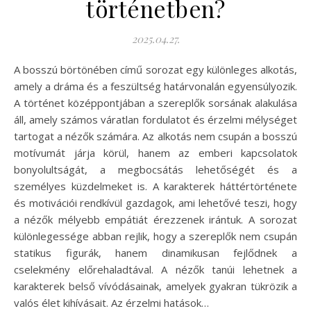
történetben?
2025.04.27.
A bosszú börtönében című sorozat egy különleges alkotás,
amely a dráma és a feszültség határvonalán egyensúlyozik.
A történet középpontjában a szereplők sorsának alakulása
áll, amely számos váratlan fordulatot és érzelmi mélységet
tartogat a nézők számára. Az alkotás nem csupán a bosszú
motívumát járja körül, hanem az emberi kapcsolatok
bonyolultságát, a megbocsátás lehetőségét és a
személyes küzdelmeket is. A karakterek háttértörténete
és motivációi rendkívül gazdagok, ami lehetővé teszi, hogy
a nézők mélyebb empátiát érezzenek irántuk. A sorozat
különlegessége abban rejlik, hogy a szereplők nem csupán
statikus figurák, hanem dinamikusan fejlődnek a
cselekmény előrehaladtával. A nézők tanúi lehetnek a
karakterek belső vívódásainak, amelyek gyakran tükrözik a
valós élet kihívásait. Az érzelmi hatások…