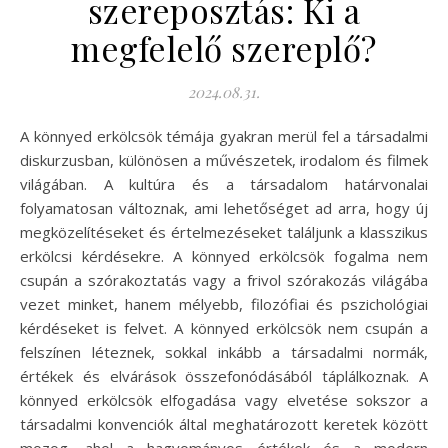
szereposztás: Ki a
megfelelő szereplő?
2024.08.31.
A könnyed erkölcsök témája gyakran merül fel a társadalmi
diskurzusban, különösen a művészetek, irodalom és filmek
világában. A kultúra és a társadalom határvonalai
folyamatosan változnak, ami lehetőséget ad arra, hogy új
megközelítéseket és értelmezéseket találjunk a klasszikus
erkölcsi kérdésekre. A könnyed erkölcsök fogalma nem
csupán a szórakoztatás vagy a frivol szórakozás világába
vezet minket, hanem mélyebb, filozófiai és pszichológiai
kérdéseket is felvet. A könnyed erkölcsök nem csupán a
felszínen léteznek, sokkal inkább a társadalmi normák,
értékek és elvárások összefonódásából táplálkoznak. A
könnyed erkölcsök elfogadása vagy elvetése sokszor a
társadalmi konvenciók által meghatározott keretek között