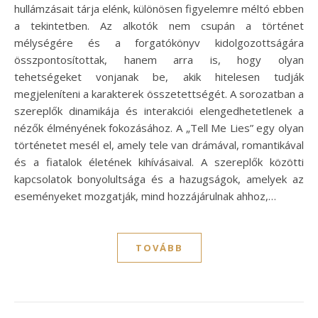
hullámzásait tárja elénk, különösen figyelemre méltó ebben
a tekintetben. Az alkotók nem csupán a történet
mélységére és a forgatókönyv kidolgozottságára
összpontosítottak, hanem arra is, hogy olyan
tehetségeket vonjanak be, akik hitelesen tudják
megjeleníteni a karakterek összetettségét. A sorozatban a
szereplők dinamikája és interakciói elengedhetetlenek a
nézők élményének fokozásához. A „Tell Me Lies” egy olyan
történetet mesél el, amely tele van drámával, romantikával
és a fiatalok életének kihívásaival. A szereplők közötti
kapcsolatok bonyolultsága és a hazugságok, amelyek az
eseményeket mozgatják, mind hozzájárulnak ahhoz,…
TOVÁBB