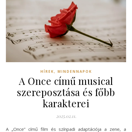
,
HÍREK
MINDENNAPOK
A Once című musical
szereposztása és főbb
karakterei
2025.02.11.
A „Once” című film és színpadi adaptációja a zene, a