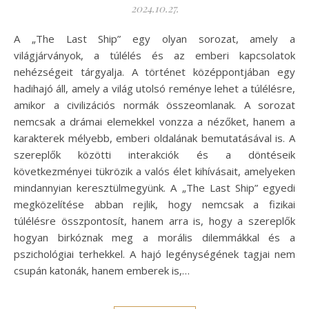
2024.10.27.
A „The Last Ship” egy olyan sorozat, amely a
világjárványok, a túlélés és az emberi kapcsolatok
nehézségeit tárgyalja. A történet középpontjában egy
hadihajó áll, amely a világ utolsó reménye lehet a túlélésre,
amikor a civilizációs normák összeomlanak. A sorozat
nemcsak a drámai elemekkel vonzza a nézőket, hanem a
karakterek mélyebb, emberi oldalának bemutatásával is. A
szereplők közötti interakciók és a döntéseik
következményei tükrözik a valós élet kihívásait, amelyeken
mindannyian keresztülmegyünk. A „The Last Ship” egyedi
megközelítése abban rejlik, hogy nemcsak a fizikai
túlélésre összpontosít, hanem arra is, hogy a szereplők
hogyan birkóznak meg a morális dilemmákkal és a
pszichológiai terhekkel. A hajó legénységének tagjai nem
csupán katonák, hanem emberek is,…