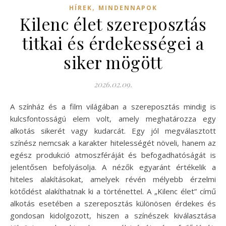
,
HÍREK
MINDENNAPOK
Kilenc élet szereposztás
titkai és érdekességei a
siker mögött
2026.02.09.
A színház és a film világában a szereposztás mindig is
kulcsfontosságú elem volt, amely meghatározza egy
alkotás sikerét vagy kudarcát. Egy jól megválasztott
színész nemcsak a karakter hitelességét növeli, hanem az
egész produkció atmoszféráját és befogadhatóságát is
jelentősen befolyásolja. A nézők egyaránt értékelik a
hiteles alakításokat, amelyek révén mélyebb érzelmi
kötődést alakíthatnak ki a történettel. A „Kilenc élet” című
alkotás esetében a szereposztás különösen érdekes és
gondosan kidolgozott, hiszen a színészek kiválasztása