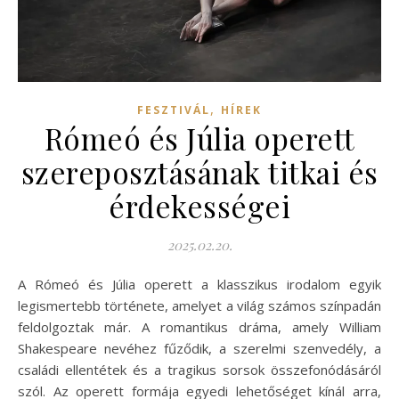
,
FESZTIVÁL
HÍREK
Rómeó és Júlia operett
szereposztásának titkai és
érdekességei
2025.02.20.
A Rómeó és Júlia operett a klasszikus irodalom egyik
legismertebb története, amelyet a világ számos színpadán
feldolgoztak már. A romantikus dráma, amely William
Shakespeare nevéhez fűződik, a szerelmi szenvedély, a
családi ellentétek és a tragikus sorsok összefonódásáról
szól. Az operett formája egyedi lehetőséget kínál arra,