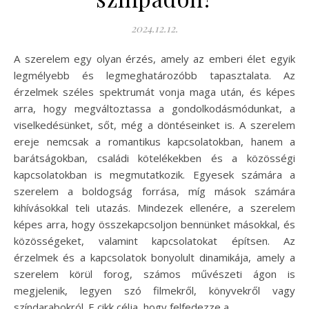
2024.12.12.
A szerelem egy olyan érzés, amely az emberi élet egyik
legmélyebb és legmeghatározóbb tapasztalata. Az
érzelmek széles spektrumát vonja maga után, és képes
arra, hogy megváltoztassa a gondolkodásmódunkat, a
viselkedésünket, sőt, még a döntéseinket is. A szerelem
ereje nemcsak a romantikus kapcsolatokban, hanem a
barátságokban, családi kötelékekben és a közösségi
kapcsolatokban is megmutatkozik. Egyesek számára a
szerelem a boldogság forrása, míg mások számára
kihívásokkal teli utazás. Mindezek ellenére, a szerelem
képes arra, hogy összekapcsoljon bennünket másokkal, és
közösségeket, valamint kapcsolatokat építsen. Az
érzelmek és a kapcsolatok bonyolult dinamikája, amely a
szerelem körül forog, számos művészeti ágon is
megjelenik, legyen szó filmekről, könyvekről vagy
színdarabokról. E cikk célja, hogy felfedezze a…