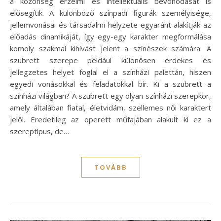
a közönség érzelmi és intellektuális bevonódását is
elősegítik. A különböző színpadi figurák személyisége,
jellemvonásai és társadalmi helyzete egyaránt alakítják az
előadás dinamikáját, így egy-egy karakter megformálása
komoly szakmai kihívást jelent a színészek számára. A
szubrett szerepe például különösen érdekes és
jellegzetes helyet foglal el a színházi palettán, hiszen
egyedi vonásokkal és feladatokkal bír. Ki a szubrett a
színházi világban? A szubrett egy olyan színházi szerepkör,
amely általában fiatal, életvidám, szellemes női karaktert
jelöl. Eredetileg az operett műfajában alakult ki ez a
szereptípus, de…
TOVÁBB