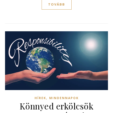
TOVÁBB
,
HÍREK
MINDENNAPOK
Könnyed erkölcsök