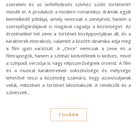
szerelem és az önfelfedezés szívhez szóló történetét
meséli el. A produkció a modern romantikus drámák egyik
kiemelkedő példája, amely nemcsak a zenéjével, hanem a
szereplőgárdájával is magával ragadja a közönséget. Az
érzelmekkel teli zene a történet középpontjában áll, és a
karakterek interakciói, valamint a közötti dinamika adja meg
a film igazi varázsát. A „Once” nemcsak a zene és a
filmrajongók, hanem a színház kedvelőinek is kedves, mivel
a színpadi verziója is nagy népszerűségnek örvend. A film
és a musical karaktereinek sokszínűsége és mélysége
lehetővé teszi a közönség számára, hogy azonosuljanak
velük, miközben a történet kibontakozik. A rendezők és a
színészek…
TOVÁBB