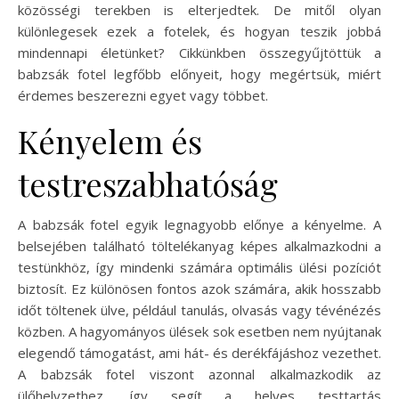
közösségi terekben is elterjedtek. De mitől olyan
különlegesek ezek a fotelek, és hogyan teszik jobbá
mindennapi életünket? Cikkünkben összegyűjtöttük a
babzsák fotel legfőbb előnyeit, hogy megértsük, miért
érdemes beszerezni egyet vagy többet.
Kényelem és
testreszabhatóság
A babzsák fotel egyik legnagyobb előnye a kényelme. A
belsejében található töltelékanyag képes alkalmazkodni a
testünkhöz, így mindenki számára optimális ülési pozíciót
biztosít. Ez különösen fontos azok számára, akik hosszabb
időt töltenek ülve, például tanulás, olvasás vagy tévénézés
közben. A hagyományos ülések sok esetben nem nyújtanak
elegendő támogatást, ami hát- és derékfájáshoz vezethet.
A babzsák fotel viszont azonnal alkalmazkodik az
ülőhelyzethez, így segít a helyes testtartás