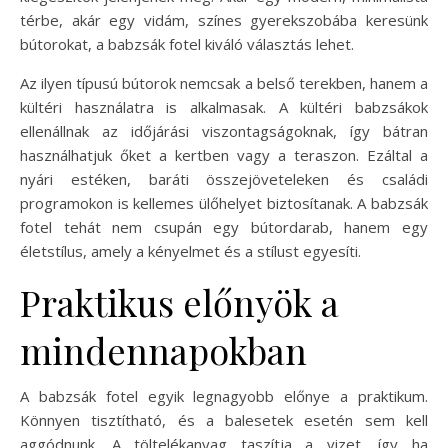
térbe, akár egy vidám, színes gyerekszobába keresünk
bútorokat, a babzsák fotel kiváló választás lehet.
Az ilyen típusú bútorok nemcsak a belső terekben, hanem a
kültéri használatra is alkalmasak. A kültéri babzsákok
ellenállnak az időjárási viszontagságoknak, így bátran
használhatjuk őket a kertben vagy a teraszon. Ezáltal a
nyári estéken, baráti összejöveteleken és családi
programokon is kellemes ülőhelyet biztosítanak. A babzsák
fotel tehát nem csupán egy bútordarab, hanem egy
életstílus, amely a kényelmet és a stílust egyesíti.
Praktikus előnyök a
mindennapokban
A babzsák fotel egyik legnagyobb előnye a praktikum.
Könnyen tisztítható, és a balesetek esetén sem kell
aggódnunk. A töltelékanyag taszítja a vizet, így ha