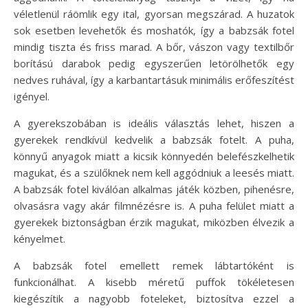
véletlenül ráömlik egy ital, gyorsan megszárad. A huzatok
sok esetben levehetők és moshatók, így a babzsák fotel
mindig tiszta és friss marad. A bőr, vászon vagy textilbőr
borítású darabok pedig egyszerűen letörölhetők egy
nedves ruhával, így a karbantartásuk minimális erőfeszítést
igényel.
A gyerekszobában is ideális választás lehet, hiszen a
gyerekek rendkívül kedvelik a babzsák fotelt. A puha,
könnyű anyagok miatt a kicsik könnyedén belefészkelhetik
magukat, és a szülőknek nem kell aggódniuk a leesés miatt.
A babzsák fotel kiválóan alkalmas játék közben, pihenésre,
olvasásra vagy akár filmnézésre is. A puha felület miatt a
gyerekek biztonságban érzik magukat, miközben élvezik a
kényelmet.
A babzsák fotel emellett remek lábtartóként is
funkcionálhat. A kisebb méretű puffok tökéletesen
kiegészítik a nagyobb foteleket, biztosítva ezzel a