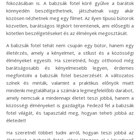
fokozásában is. A babzsák fotel köré gyűlve a barátok
könnyedén beszélgethetnek, játszhatnak vagy akár
közösen nézhetnek meg egy filmet. Az ilyen típusú bútorok
közvetlen, barátságos légkört teremtenek, ami elősegíti a
kötetlen beszélgetéseket és az élmények megosztását.
A babzsák fotel tehát nem csupán egy bútor, hanem egy
életérzés, amely a kényelmet, a stílust és a közösségi
élményeket egyesíti. Ha szeretnéd, hogy otthonod még
barátságosabb és kényelmesebb legyen, érdemes
megfontolni a babzsák fotel beszerzését. A változatos
színek és minták, valamint a praktikus előnyök miatt
mindenki megtalálhatja a számára legmegfelelőbb darabot,
amely nemcsak a mindennapi életet teszi jobbá, hanem a
közösségi élményeket is gazdagítja. Fedezd fel a babzsák
fotel világát, és tapasztald meg, hogyan teheti jobbá az
életedet!
Ha szeretnél többet tudni arról, hogyan teszi jobbá az