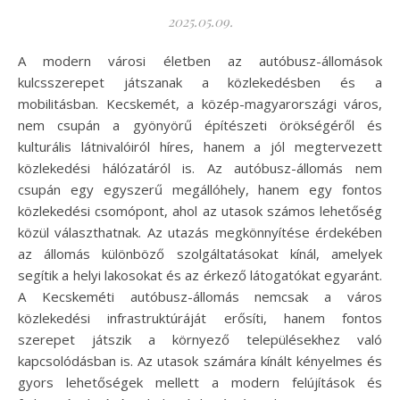
2025.05.09.
A modern városi életben az autóbusz-állomások
kulcsszerepet játszanak a közlekedésben és a
mobilitásban. Kecskemét, a közép-magyarországi város,
nem csupán a gyönyörű építészeti örökségéről és
kulturális látnivalóiról híres, hanem a jól megtervezett
közlekedési hálózatáról is. Az autóbusz-állomás nem
csupán egy egyszerű megállóhely, hanem egy fontos
közlekedési csomópont, ahol az utasok számos lehetőség
közül választhatnak. Az utazás megkönnyítése érdekében
az állomás különböző szolgáltatásokat kínál, amelyek
segítik a helyi lakosokat és az érkező látogatókat egyaránt.
A Kecskeméti autóbusz-állomás nemcsak a város
közlekedési infrastruktúráját erősíti, hanem fontos
szerepet játszik a környező településekhez való
kapcsolódásban is. Az utasok számára kínált kényelmes és
gyors lehetőségek mellett a modern felújítások és