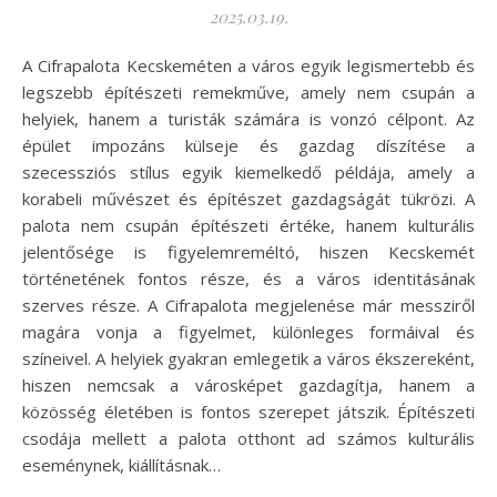
2025.03.19.
A Cifrapalota Kecskeméten a város egyik legismertebb és
legszebb építészeti remekműve, amely nem csupán a
helyiek, hanem a turisták számára is vonzó célpont. Az
épület impozáns külseje és gazdag díszítése a
szecessziós stílus egyik kiemelkedő példája, amely a
korabeli művészet és építészet gazdagságát tükrözi. A
palota nem csupán építészeti értéke, hanem kulturális
jelentősége is figyelemreméltó, hiszen Kecskemét
történetének fontos része, és a város identitásának
szerves része. A Cifrapalota megjelenése már messziről
magára vonja a figyelmet, különleges formáival és
színeivel. A helyiek gyakran emlegetik a város ékszereként,
hiszen nemcsak a városképet gazdagítja, hanem a
közösség életében is fontos szerepet játszik. Építészeti
csodája mellett a palota otthont ad számos kulturális
eseménynek, kiállításnak…