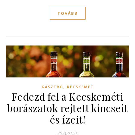
TOVÁBB
,
GASZTRO
KECSKEMÉT
Fedezd fel a Kecskeméti
borászatok rejtett kincseit
és ízeit!
2025.01.27.