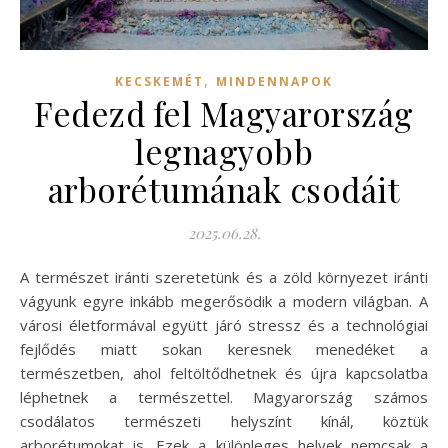
,
KECSKEMÉT
MINDENNAPOK
Fedezd fel Magyarország
legnagyobb
arborétumának csodáit
2025.06.28.
A természet iránti szeretetünk és a zöld környezet iránti
vágyunk egyre inkább megerősödik a modern világban. A
városi életformával együtt járó stressz és a technológiai
fejlődés miatt sokan keresnek menedéket a
természetben, ahol feltöltődhetnek és újra kapcsolatba
léphetnek a természettel. Magyarország számos
csodálatos természeti helyszínt kínál, köztük
arborétumokat is. Ezek a különleges helyek nemcsak a