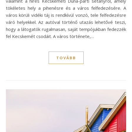
valamint a híres Kecskeméti Duna-parti sétányról, amely
tökéletes hely a pihenésre és a város felfedezésére. A
város körüli vidéki táj is rendkívül vonzó, tele felfedezésre
váró helyekkel. Az autóval történő utazás lehetővé teszi,
hogy a látogatók rugalmasan, saját tempójukban fedezzék
fel Kecskemét csodáit. A város története,…
TOVÁBB