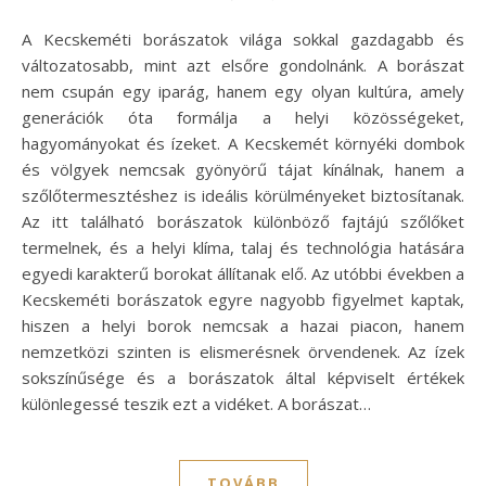
A Kecskeméti borászatok világa sokkal gazdagabb és
változatosabb, mint azt elsőre gondolnánk. A borászat
nem csupán egy iparág, hanem egy olyan kultúra, amely
generációk óta formálja a helyi közösségeket,
hagyományokat és ízeket. A Kecskemét környéki dombok
és völgyek nemcsak gyönyörű tájat kínálnak, hanem a
szőlőtermesztéshez is ideális körülményeket biztosítanak.
Az itt található borászatok különböző fajtájú szőlőket
termelnek, és a helyi klíma, talaj és technológia hatására
egyedi karakterű borokat állítanak elő. Az utóbbi években a
Kecskeméti borászatok egyre nagyobb figyelmet kaptak,
hiszen a helyi borok nemcsak a hazai piacon, hanem
nemzetközi szinten is elismerésnek örvendenek. Az ízek
sokszínűsége és a borászatok által képviselt értékek
különlegessé teszik ezt a vidéket. A borászat…
TOVÁBB