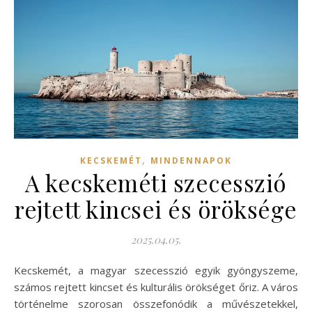
,
KECSKEMÉT
MINDENNAPOK
A kecskeméti szecesszió
rejtett kincsei és öröksége
2025.04.05.
Kecskemét, a magyar szecesszió egyik gyöngyszeme,
számos rejtett kincset és kulturális örökséget őriz. A város
történelme szorosan összefonódik a művészetekkel,