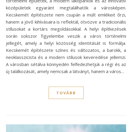
történelmi épületek, a modern lakóparkok és az innovatív
középületek egyaránt megtalálhatók a városképen.
Kecskemét építészete nem csupán a múlt emlékeit őrzi,
hanem a jövő kihívásaira is reflektál, ötvözve a tradicionális
stílusokat a kortárs megoldásokkal. A helyi építkezések
során sokszor figyelembe veszik a város történelmi
jellegét, amely a helyi közösség identitását is formálja.
Kecskemét építészete színes és változatos, a barokk, a
neoklasszicista és a modern stílusok keveredése jellemzi.
A városban sétálva könnyedén felfedezhetjük a régi és az
új találkozását, amely nemcsak a látványt, hanem a város…
TOVÁBB