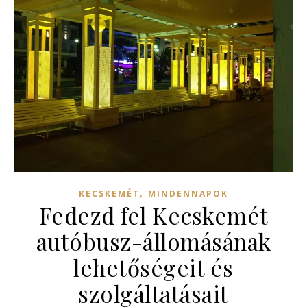
,
KECSKEMÉT
MINDENNAPOK
Fedezd fel Kecskemét
autóbusz-állomásának
lehetőségeit és
szolgáltatásait