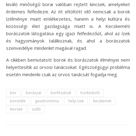
kiváló minőségű borai valóban rejtett kincsek, amelyeket
érdemes felfedezni. Az itt eltöltött idő nemcsak a borok
ízélménye miatt emlékezetes, hanem a helyi kultúra és
közösségi élet gazdagsága miatt is. A Kecskeméti
borászatok látogatása egy igazi felfedezőút, ahol az ízek
és hagyományok találkoznak, és ahol a borászatok
szenvedélye mindenkit magával ragad.
A cikkben bemutatott borok és borászatok élményei nem
helyettesítik az orvosi tanácsokat. Egészségügyi probléma
esetén mindenki csak az orvos tanácsát fogadja meg.
bor
borászat
borfesztivál
borkóstoló
borvidék
gasztronómia
helyi ízek
kecskemét
kincsek
szőlő