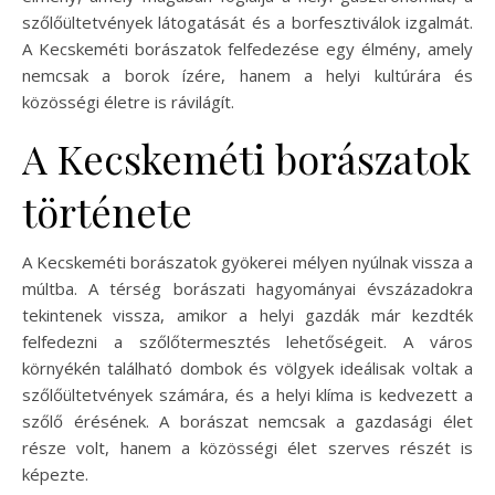
szőlőültetvények látogatását és a borfesztiválok izgalmát.
A Kecskeméti borászatok felfedezése egy élmény, amely
nemcsak a borok ízére, hanem a helyi kultúrára és
közösségi életre is rávilágít.
A Kecskeméti borászatok
története
A Kecskeméti borászatok gyökerei mélyen nyúlnak vissza a
múltba. A térség borászati hagyományai évszázadokra
tekintenek vissza, amikor a helyi gazdák már kezdték
felfedezni a szőlőtermesztés lehetőségeit. A város
környékén található dombok és völgyek ideálisak voltak a
szőlőültetvények számára, és a helyi klíma is kedvezett a
szőlő érésének. A borászat nemcsak a gazdasági élet
része volt, hanem a közösségi élet szerves részét is
képezte.