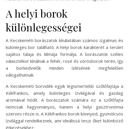
A helyi borok
különlegességei
A Kecskeméti borászatok kínálatában számos izgalmas és
különleges bor található. A helyi borok karakterét a terület
sajátos talaja és klímája formálja. A borászatok széles
választékot kínálnak a fehér, rosé és vörösborok terén, így
a borkedvelők minden ízlésének megfelelően
válogathatnak.
A Kecskeméti borvidék egyik legismertebb szőlőfajtája a
Kékfrankos, amely különleges ízvilágával és gazdag
aromáival hódít. A borászatok számára ez a szőlőfajta
nemcsak hagyományos, hanem a helyi gasztronómia
szerves része is. A Kékfrankos borok könnyed, gyümölcsös
ízvilággal rendelkeznek, ami ideálissá teszi őket különböző
étkezésekhez.