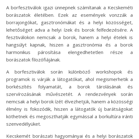
A borfesztiválok igazi ünnepnek számítanak a Kecskeméti
borászatok életében. Ezek az események vonzzák a
borrajongókat, gasztronómákat és a helyi közösséget,
lehetőséget adva a helyi ízek és borok felfedezésére. A
fesztiválokon nemcsak a borok, hanem a helyi ételek is
hangsúlyt kapnak, hiszen a gasztronómia és a borok
harmonikus párosítása elengedhetetlen része a
borászatok filozófiájának.
A borfesztiválok során különböző workshopok és
programok is várják a látogatókat, ahol megismerhetik a
borkészítés folyamatát, a borok tárolásának és
szervírozásának művészetét. A rendezvények során
nemcsak a helyi borok ízét élvezhetjük, hanem a közösségi
élmény is fokozódik, hiszen a látogatók új barátságokat
köthetnek és megoszthatják egymással a borkultúra iránti
szenvedélyüket.
Kecskemét borászati hagyományai és a helyi borászatok