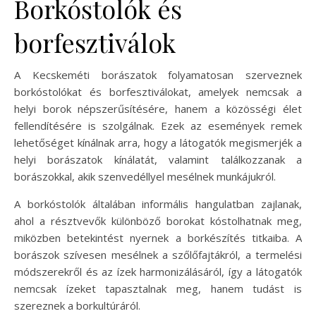
Borkóstolók és
borfesztiválok
A Kecskeméti borászatok folyamatosan szerveznek
borkóstolókat és borfesztiválokat, amelyek nemcsak a
helyi borok népszerűsítésére, hanem a közösségi élet
fellendítésére is szolgálnak. Ezek az események remek
lehetőséget kínálnak arra, hogy a látogatók megismerjék a
helyi borászatok kínálatát, valamint találkozzanak a
borászokkal, akik szenvedéllyel mesélnek munkájukról.
A borkóstolók általában informális hangulatban zajlanak,
ahol a résztvevők különböző borokat kóstolhatnak meg,
miközben betekintést nyernek a borkészítés titkaiba. A
borászok szívesen mesélnek a szőlőfajtákról, a termelési
módszerekről és az ízek harmonizálásáról, így a látogatók
nemcsak ízeket tapasztalnak meg, hanem tudást is
szereznek a borkultúráról.