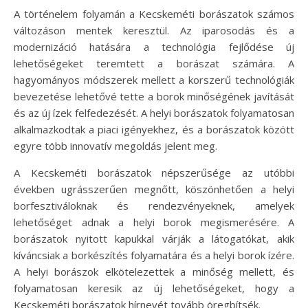
A történelem folyamán a Kecskeméti borászatok számos
változáson mentek keresztül. Az iparosodás és a
modernizáció hatására a technológia fejlődése új
lehetőségeket teremtett a borászat számára. A
hagyományos módszerek mellett a korszerű technológiák
bevezetése lehetővé tette a borok minőségének javítását
és az új ízek felfedezését. A helyi borászatok folyamatosan
alkalmazkodtak a piaci igényekhez, és a borászatok között
egyre több innovatív megoldás jelent meg.
A Kecskeméti borászatok népszerűsége az utóbbi
években ugrásszerűen megnőtt, köszönhetően a helyi
borfesztiváloknak és rendezvényeknek, amelyek
lehetőséget adnak a helyi borok megismerésére. A
borászatok nyitott kapukkal várják a látogatókat, akik
kíváncsiak a borkészítés folyamatára és a helyi borok ízére.
A helyi borászok elkötelezettek a minőség mellett, és
folyamatosan keresik az új lehetőségeket, hogy a
Kecskeméti borászatok hírnevét tovább öregbítsék.