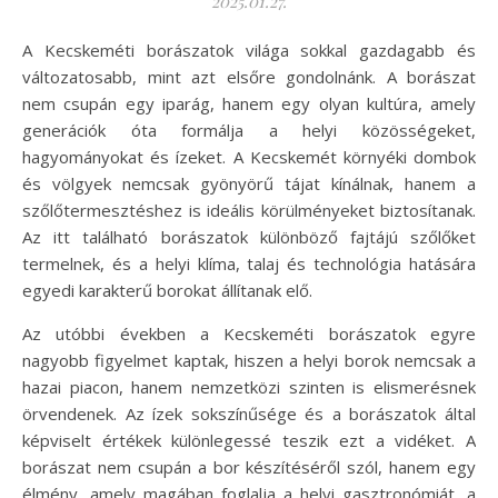
2025.01.27.
A Kecskeméti borászatok világa sokkal gazdagabb és
változatosabb, mint azt elsőre gondolnánk. A borászat
nem csupán egy iparág, hanem egy olyan kultúra, amely
generációk óta formálja a helyi közösségeket,
hagyományokat és ízeket. A Kecskemét környéki dombok
és völgyek nemcsak gyönyörű tájat kínálnak, hanem a
szőlőtermesztéshez is ideális körülményeket biztosítanak.
Az itt található borászatok különböző fajtájú szőlőket
termelnek, és a helyi klíma, talaj és technológia hatására
egyedi karakterű borokat állítanak elő.
Az utóbbi években a Kecskeméti borászatok egyre
nagyobb figyelmet kaptak, hiszen a helyi borok nemcsak a
hazai piacon, hanem nemzetközi szinten is elismerésnek
örvendenek. Az ízek sokszínűsége és a borászatok által
képviselt értékek különlegessé teszik ezt a vidéket. A
borászat nem csupán a bor készítéséről szól, hanem egy
élmény, amely magában foglalja a helyi gasztronómiát, a