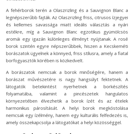
A fehérborok terén a Olaszrizling és a Sauvignon Blanc a
legnépszerűbb fajták. Az Olaszrizling friss, citrusos ízjegyei
és kellemes savassága miatt ideális választás a nyári
estékre, míg a Sauvignon Blanc egzotikus gyümölcsös
aromái egy igazán különleges élményt nyújtanak. A rosé
borok szintén egyre népszerűbbek, hiszen a Kecskeméti
borászatok ügyelnek a könnyed, friss stílusra, amely a fiatal
borfogyasztók körében is közkedvelt.
A borászatok nemcsak a borok minőségére, hanem a
borászat művészetére is nagy hangsúlyt fektetnek. A
látogatók betekintést nyerhetnek a borkészítés
folyamatába, valamint a pincészetek hangulatos
környezetében élvezhetik a borok ízét és az ételek
harmonikus párosítását. A helyi borok megkóstolása
nemcsak egy ízélmény, hanem egy kulturális felfedezés is,
amely összekapcsolja a látogatókat a helyi közösséggel.