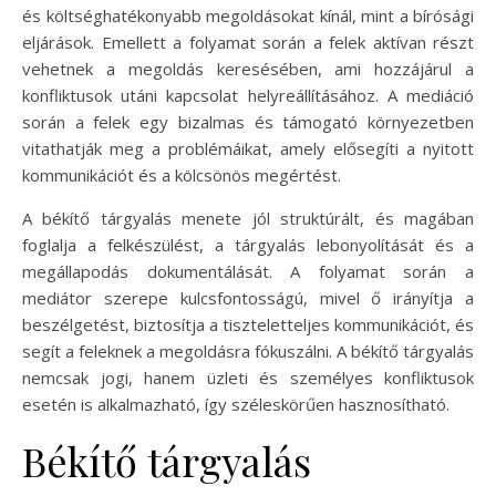
és költséghatékonyabb megoldásokat kínál, mint a bírósági
eljárások. Emellett a folyamat során a felek aktívan részt
vehetnek a megoldás keresésében, ami hozzájárul a
konfliktusok utáni kapcsolat helyreállításához. A mediáció
során a felek egy bizalmas és támogató környezetben
vitathatják meg a problémáikat, amely elősegíti a nyitott
kommunikációt és a kölcsönös megértést.
A békítő tárgyalás menete jól struktúrált, és magában
foglalja a felkészülést, a tárgyalás lebonyolítását és a
megállapodás dokumentálását. A folyamat során a
mediátor szerepe kulcsfontosságú, mivel ő irányítja a
beszélgetést, biztosítja a tiszteletteljes kommunikációt, és
segít a feleknek a megoldásra fókuszálni. A békítő tárgyalás
nemcsak jogi, hanem üzleti és személyes konfliktusok
esetén is alkalmazható, így széleskörűen hasznosítható.
Békítő tárgyalás