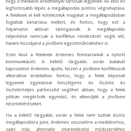
hogy a mediáció eredményei tartósak legyenek. Az első és
legfontosabb lépés a megállapodás pontos végrehajtása.
A feleknek el kell kötelezniük magukat a megállapodásban
foglaltak betartása mellett, és fontos, hogy ezt a
folyamatot aktívan támogassák. A megállapodás
teljesítése nemcsak a konfliktus rendezését segíti elő,
hanem hozzájárul a jövőbeni együttműködéshez is.
Ezen kívül a feleknek érdemes fenntartaniuk a nyitott
kommunikációt. A békítő tárgyalás során kialakult
kapcsolatot érdemes ápolni, hiszen a jövőbeni konfliktusok
elkerülése érdekében fontos, hogy a felek képesek
legyenek egymással beszélgetni. Az őszinte és
tiszteletteljes párbeszéd segíthet abban, hogy a felek
jobban megértsék egymást, és elkerüljék a jövőbeni
nézeteltéréseket.
Ha a békítő tárgyalás során a felek nem tudtak közös
megállapodásra jutni, érdemes visszatérni a mediátorhoz,
vagy más alternatív vitarendezési módszerekhez