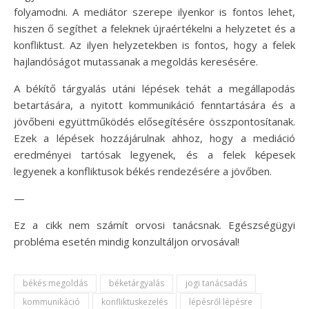
folyamodni. A mediátor szerepe ilyenkor is fontos lehet,
hiszen ő segíthet a feleknek újraértékelni a helyzetet és a
konfliktust. Az ilyen helyzetekben is fontos, hogy a felek
hajlandóságot mutassanak a megoldás keresésére.
A békítő tárgyalás utáni lépések tehát a megállapodás
betartására, a nyitott kommunikáció fenntartására és a
jövőbeni együttműködés elősegítésére összpontosítanak.
Ezek a lépések hozzájárulnak ahhoz, hogy a mediáció
eredményei tartósak legyenek, és a felek képesek
legyenek a konfliktusok békés rendezésére a jövőben.
—
Ez a cikk nem számít orvosi tanácsnak. Egészségügyi
probléma esetén mindig konzultáljon orvosával!
békés megoldás
béketárgyalás
jogi tanácsadás
kommunikáció
konfliktuskezelés
lépésről lépésre