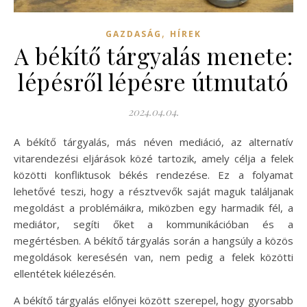
,
GAZDASÁG
HÍREK
A békítő tárgyalás menete:
lépésről lépésre útmutató
2024.04.04.
A békítő tárgyalás, más néven mediáció, az alternatív
vitarendezési eljárások közé tartozik, amely célja a felek
közötti konfliktusok békés rendezése. Ez a folyamat
lehetővé teszi, hogy a résztvevők saját maguk találjanak
megoldást a problémáikra, miközben egy harmadik fél, a
mediátor, segíti őket a kommunikációban és a
megértésben. A békítő tárgyalás során a hangsúly a közös
megoldások keresésén van, nem pedig a felek közötti
ellentétek kiélezésén.
A békítő tárgyalás előnyei között szerepel, hogy gyorsabb