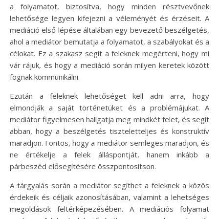
a folyamatot, biztosítva, hogy minden résztvevőnek
lehetősége legyen kifejezni a véleményét és érzéseit. A
mediáció első lépése általában egy bevezető beszélgetés,
ahol a mediátor bemutatja a folyamatot, a szabályokat és a
célokat. Ez a szakasz segít a feleknek megérteni, hogy mi
vár rájuk, és hogy a mediáció során milyen keretek között
fognak kommunikálni.
Ezután a feleknek lehetőséget kell adni arra, hogy
elmondják a saját történetüket és a problémájukat. A
mediátor figyelmesen hallgatja meg mindkét felet, és segít
abban, hogy a beszélgetés tiszteletteljes és konstruktív
maradjon. Fontos, hogy a mediátor semleges maradjon, és
ne értékelje a felek álláspontját, hanem inkább a
párbeszéd elősegítésére összpontosítson.
A tárgyalás során a mediátor segíthet a feleknek a közös
érdekeik és céljaik azonosításában, valamint a lehetséges
megoldások feltérképezésében. A mediációs folyamat