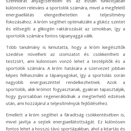
szénhidrát anyagcserében és az inzulin funkciójában
különösen releváns a sportolók számára, mivel a megfelelő
energiaellátás elengedhetetlen a teljesítmény
fokozásához. A króm segíthet optimalizálni a glükóz szintet
és elősegíti a glikogén raktározását az izmokban, így a
sportolók számára fontos tápanyaggá válik.
Több tanulmány is kimutatta, hogy a króm kiegészítők
szedése növelheti az izomzatot és csökkentheti a
testzsírt, ami különösen vonzó lehet a testépítők és a
sportolók számára. A króm hatására a szervezet jobban
képes felhasználni a tápanyagokat, így a sportolás során
nagyobb energiaszinttel rendelkezhetnek. Azok a
sportolók, akik krómot fogyasztanak, gyakran tapasztalják,
hogy gyorsabban regenerálódnak a megterhelő edzések
után, ami hozzájárul a teljesítményük fejlődéséhez.
Emellett a króm segíthet a fáradtság csökkentésében is,
mivel javítja a sejtek energiaellátottságát. Ez különösen
fontos lehet a hosszú távú sportágakban, ahol a kitartás és