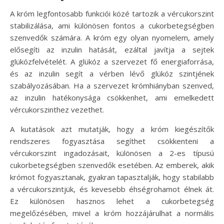
A króm legfontosabb funkciói közé tartozik a vércukorszint
stabilizálása, ami különösen fontos a cukorbetegségben
szenvedők számára. A króm egy olyan nyomelem, amely
elősegíti az inzulin hatását, ezáltal javítja a sejtek
glükózfelvételét. A glükóz a szervezet fő energiaforrása,
és az inzulin segít a vérben lévő glükóz szintjének
szabályozásában. Ha a szervezet krómhiányban szenved,
az inzulin hatékonysága csökkenhet, ami emelkedett
vércukorszinthez vezethet.
A kutatások azt mutatják, hogy a króm kiegészítők
rendszeres fogyasztása segíthet csökkenteni a
vércukorszint ingadozásait, különösen a 2-es típusú
cukorbetegségben szenvedők esetében. Az emberek, akik
krómot fogyasztanak, gyakran tapasztalják, hogy stabilabb
a vércukorszintjük, és kevesebb éhségrohamot élnek át.
Ez különösen hasznos lehet a cukorbetegség
megelőzésében, mivel a króm hozzájárulhat a normális