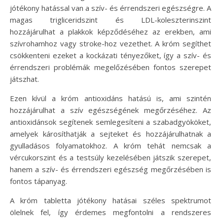
jótékony hatással van a szív- és érrendszeri egészségre. A
magas trigliceridszint és LDL-koleszterinszint
hozzájárulhat a plakkok képződéséhez az erekben, ami
szívrohamhoz vagy stroke-hoz vezethet. A króm segíthet
csökkenteni ezeket a kockázati tényezőket, így a szív- és
érrendszeri problémák megelőzésében fontos szerepet
játszhat.
Ezen kívül a króm antioxidáns hatású is, ami szintén
hozzájárulhat a szív egészségének megőrzéséhez. Az
antioxidánsok segítenek semlegesíteni a szabadgyököket,
amelyek károsíthatják a sejteket és hozzájárulhatnak a
gyulladásos folyamatokhoz. A króm tehát nemcsak a
vércukorszint és a testsúly kezelésében játszik szerepet,
hanem a szív- és érrendszeri egészség megőrzésében is
fontos tápanyag.
A króm tabletta jótékony hatásai széles spektrumot
ölelnek fel, így érdemes megfontolni a rendszeres