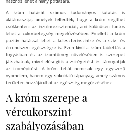
hasznos lehet a hiány pótlására.
A króm hatását számos tudományos kutatás is
alátámasztja, amelyek felfedték, hogy a króm segíthet
csökkenteni az inzulinrezisztenciát, ami különösen fontos
lehet a cukorbetegség megelőzésében. Emellett a króm
pozitív hatással lehet a koleszterinszintre és a szív- és
érrendszeri egészségre is. Ezen kívül a króm tabletták a
fogyásban és az izomtömeg növelésében is szerepet
játszhatnak, mivel elősegítik a zsírégetést és támogatják
az izomépítést. A króm tehát nemcsak egy egyszerű
nyomelem, hanem egy sokoldalú tápanyag, amely számos
területen hozzájárulhat az egészség megőrzéséhez.
A króm szerepe a
vércukorszint
szabályozásában