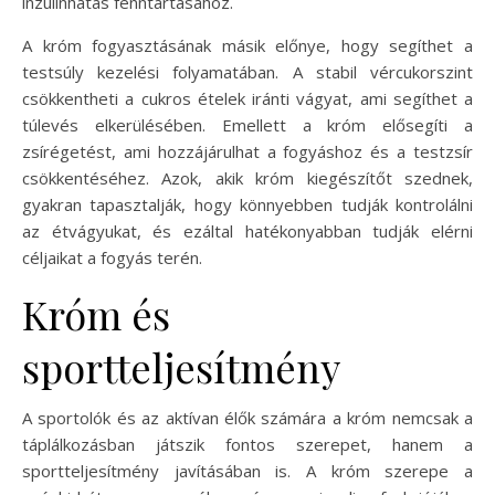
inzulinhatás fenntartásához.
A króm fogyasztásának másik előnye, hogy segíthet a
testsúly kezelési folyamatában. A stabil vércukorszint
csökkentheti a cukros ételek iránti vágyat, ami segíthet a
túlevés elkerülésében. Emellett a króm elősegíti a
zsírégetést, ami hozzájárulhat a fogyáshoz és a testzsír
csökkentéséhez. Azok, akik króm kiegészítőt szednek,
gyakran tapasztalják, hogy könnyebben tudják kontrolálni
az étvágyukat, és ezáltal hatékonyabban tudják elérni
céljaikat a fogyás terén.
Króm és
sportteljesítmény
A sportolók és az aktívan élők számára a króm nemcsak a
táplálkozásban játszik fontos szerepet, hanem a
sportteljesítmény javításában is. A króm szerepe a