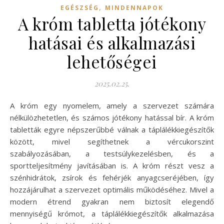
,
EGÉSZSÉG
MINDENNAPOK
A króm tabletta jótékony
hatásai és alkalmazási
lehetőségei
2025.02.25.
A króm egy nyomelem, amely a szervezet számára
nélkülözhetetlen, és számos jótékony hatással bír. A króm
tabletták egyre népszerűbbé válnak a táplálékkiegészítők
között, mivel segíthetnek a vércukorszint
szabályozásában, a testsúlykezelésben, és a
sportteljesítmény javításában is. A króm részt vesz a
szénhidrátok, zsírok és fehérjék anyagcseréjében, így
hozzájárulhat a szervezet optimális működéséhez. Mivel a
modern étrend gyakran nem biztosít elegendő
mennyiségű krómot, a táplálékkiegészítők alkalmazása