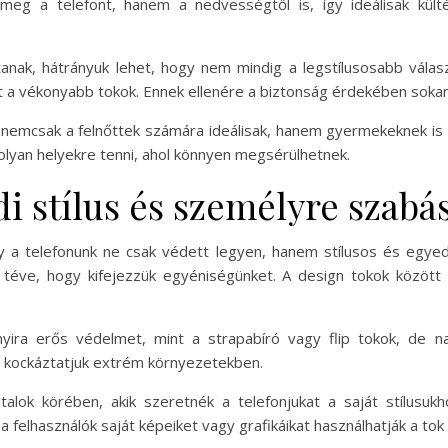
 meg a telefont, hanem a nedvességtől is, így ideálisak kült
tanak, hátrányuk lehet, hogy nem mindig a legstílusosabb vála
t a vékonyabb tokok. Ennek ellenére a biztonság érdekében sokan 
 nemcsak a felnőttek számára ideálisak, hanem gyermekeknek is 
olyan helyekre tenni, ahol könnyen megsérülhetnek.
i stílus és személyre szabá
 a telefonunk ne csak védett legyen, hanem stílusos és egyedi 
 téve, hogy kifejezzük egyéniségünket. A design tokok között
yira erős védelmet, mint a strapabíró vagy flip tokok, de 
m kockáztatjuk extrém környezetekben.
lok körében, akik szeretnék a telefonjukat a saját stílusukh
a felhasználók saját képeiket vagy grafikáikat használhatják a t