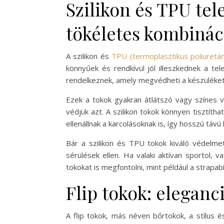
Szilikon és TPU te
tökéletes kombinác
A szilikon és
TPU (termoplasztikus poliuretán
könnyűek és rendkívül jól illeszkednek a te
rendelkeznek, amely megvédheti a készüléket
Ezek a tokok gyakran átlátszó vagy színes v
védjük azt. A szilikon tokok könnyen tisztít
ellenállnak a karcolásoknak is, így hosszú távú
Bár a szilikon és TPU tokok kiváló védelm
sérülések ellen. Ha valaki aktívan sportol,
tokokat is megfontolni, mint például a strapa
Flip tokok: eleganc
A flip tokok, más néven bőrtokok, a stílus 