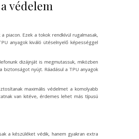
s a védelem
a piacon. Ezek a tokok rendkívül rugalmasak,
s TPU anyagok kiváló ütéselnyelő képességgel
elefonunk dizájnját is megmutassuk, miközben
tra biztonságot nyújt. Ráadásul a TPU anyagok
iztosítanak maximális védelmet a komolyabb
ázatnak van kitéve, érdemes lehet más típusú
csak a készüléket védik, hanem gyakran extra