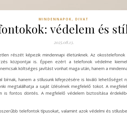
,
MINDENNAPOK
DIVAT
efontokok: védelem és stí
2025.08.13.
tetlen részét képezik mindennapi életünknek. Az okostelefono
zés központjai is. Éppen ezért a telefonok védelme kieme
emcsak költséges javítást vonhat maga után, hanem a mindennap
l bírnak, hanem a stílusunk kifejezésére is kiváló lehetőséget 
enki megtalálhatja a saját ízlésének megfelelő tokot. A megfel
án is fontos döntés. A megfelelő védelem biztosítása érdeké
zerűbb telefontok típusokat, valamint azok védelmi és stílusbel