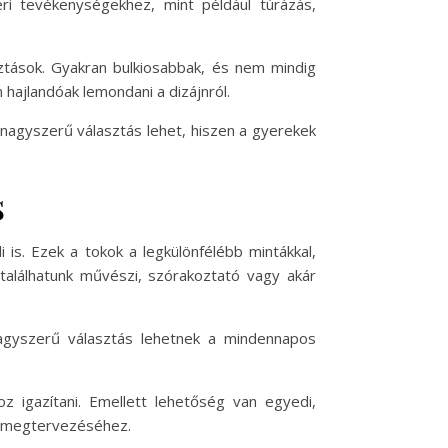
éri tevékenységekhez, mint például túrázás,
sztások. Gyakran bulkiosabbak, és nem mindig
hajlandóak lemondani a dizájnról.
nagyszerű választás lehet, hiszen a gyerekek
s
is. Ezek a tokok a legkülönfélébb mintákkal,
 találhatunk művészi, szórakoztató vagy akár
nagyszerű választás lehetnek a mindennapos
oz igazítani. Emellett lehetőség van egyedi,
ok megtervezéséhez.