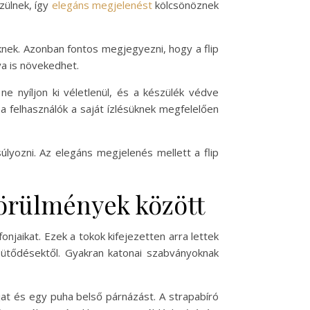
szülnek, így
elegáns megjelenést
kölcsönöznek
knek. Azonban fontos megjegyezni, hogy a flip
ya is növekedhet.
e nyíljon ki véletlenül, és a készülék védve
 a felhasználók a saját ízlésüknek megfelelően
úlyozni. Az elegáns megjelenés mellett a flip
körülmények között
onjaikat. Ezek a tokok kifejezetten arra lettek
 ütődésektől. Gyakran katonai szabványoknak
at és egy puha belső párnázást. A strapabíró