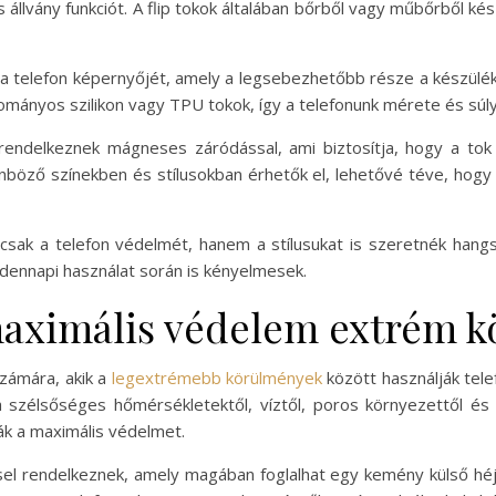
és állvány funkciót. A flip tokok általában bőrből vagy műbőrből ké
i a telefon képernyőjét, amely a legsebezhetőbb része a készülé
ományos szilikon vagy TPU tokok, így a telefonunk mérete és súl
rendelkeznek mágneses záródással, ami biztosítja, hogy a tok n
önböző színekben és stílusokban érhetők el, lehetővé téve, hogy
mcsak a telefon védelmét, hanem a stílusukat is szeretnék hangs
mindennapi használat során is kényelmesek.
maximális védelem extrém 
számára, akik a
legextrémebb körülmények
között használják telef
szélsőséges hőmérsékletektől, víztől, poros környezettől és
ák a maximális védelmet.
ssel rendelkeznek, amely magában foglalhat egy kemény külső héj