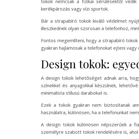
tokok nemcsak a fizikai sérülésektől védik
kerékpározás vagy vízi sportok.
Bár a strapabíró tokok kiváló védelmet nyúj
illeszkednek olyan szorosan a telefonhoz, min
Fontos megemlíteni, hogy a strapabíró tokok
gyakran hajlamosak a telefonokat ejteni vagy 
Design tokok: egyed
A design tokok lehetőséget adnak arra, hogy
színekkel és anyagokkal készülnek, lehetővé
minimalista stílusú darabokat is.
Ezek a tokok gyakran nem biztosítanak ann
használatra, különösen, ha a telefonunkat ne
A design tokok különösen népszerűek a fiata
személyre szabott tokok rendelésére is, ahol 