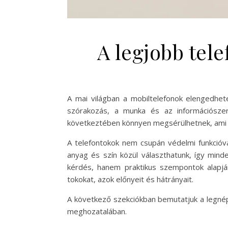
A legjobb tel
A mai világban a mobiltelefonok elengedhe
szórakozás, a munka és az információszer
következtében könnyen megsérülhetnek, ami n
A telefontokok nem csupán védelmi funkcióva
anyag és szín közül választhatunk, így mind
kérdés, hanem praktikus szempontok alapj
tokokat, azok előnyeit és hátrányait.
A következő szekciókban bemutatjuk a legnéps
meghozatalában.