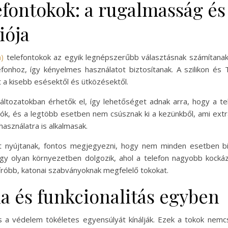
lefontokok: a rugalmasság é
iója
)
telefontokok az egyik legnépszerűbb választásnak számítanak 
lefonhoz, így kényelmes használatot biztosítanak. A szilikon é
 a kisebb esésektől és ütközésektől.
áltozatokban érhetők el, így lehetőséget adnak arra, hogy a t
hatók, és a legtöbb esetben nem csúsznak ki a kezünkből, ami ex
 használatra is alkalmasak.
et nyújtanak, fontos megjegyezni, hogy nem minden esetben b
 vagy olyan környezetben dolgozik, ahol a telefon nagyobb kock
bíróbb, katonai szabványoknak megfelelő tokokat.
ia és funkcionalitás egyben
és a védelem tökéletes egyensúlyát kínálják. Ezek a tokok nem