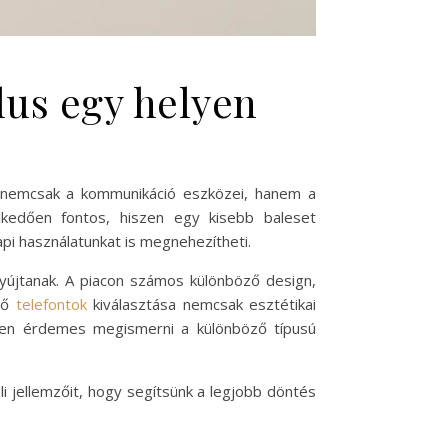
lus egy helyen
k nemcsak a kommunikáció eszközei, hanem a
lkedően fontos, hiszen egy kisebb baleset
i használatunkat is megnehezítheti.
nyújtanak. A piacon számos különböző design,
elő
telefontok
kiválasztása nemcsak esztétikai
ben érdemes megismerni a különböző típusú
i jellemzőit, hogy segítsünk a legjobb döntés