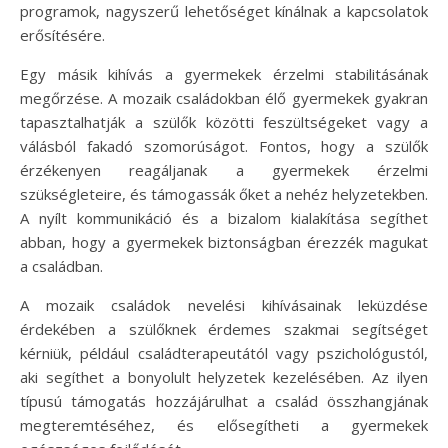
programok, nagyszerű lehetőséget kínálnak a kapcsolatok
erősítésére.
Egy másik kihívás a gyermekek érzelmi stabilitásának
megőrzése. A mozaik családokban élő gyermekek gyakran
tapasztalhatják a szülők közötti feszültségeket vagy a
válásból fakadó szomorúságot. Fontos, hogy a szülők
érzékenyen reagáljanak a gyermekek érzelmi
szükségleteire, és támogassák őket a nehéz helyzetekben.
A nyílt kommunikáció és a bizalom kialakítása segíthet
abban, hogy a gyermekek biztonságban érezzék magukat
a családban.
A mozaik családok nevelési kihívásainak leküzdése
érdekében a szülőknek érdemes szakmai segítséget
kérniük, például családterapeutától vagy pszichológustól,
aki segíthet a bonyolult helyzetek kezelésében. Az ilyen
típusú támogatás hozzájárulhat a család összhangjának
megteremtéséhez, és elősegítheti a gyermekek