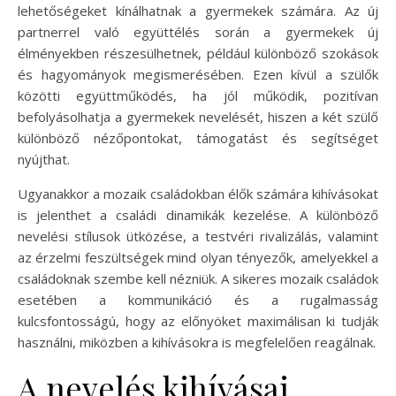
lehetőségeket kínálhatnak a gyermekek számára. Az új
partnerrel való együttélés során a gyermekek új
élményekben részesülhetnek, például különböző szokások
és hagyományok megismerésében. Ezen kívül a szülők
közötti együttműködés, ha jól működik, pozitívan
befolyásolhatja a gyermekek nevelését, hiszen a két szülő
különböző nézőpontokat, támogatást és segítséget
nyújthat.
Ugyanakkor a mozaik családokban élők számára kihívásokat
is jelenthet a családi dinamikák kezelése. A különböző
nevelési stílusok ütközése, a testvéri rivalizálás, valamint
az érzelmi feszültségek mind olyan tényezők, amelyekkel a
családoknak szembe kell nézniük. A sikeres mozaik családok
esetében a kommunikáció és a rugalmasság
kulcsfontosságú, hogy az előnyöket maximálisan ki tudják
használni, miközben a kihívásokra is megfelelően reagálnak.
A nevelés kihívásai