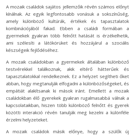
A mozaik családok sajátos jellemzőik révén számos előnyt
kínálnak. Az egyik legfontosabb vonásuk a sokszínűség,
amely különböző kultúrák, értékek és tapasztalatok
kombinációjából fakad. Ebben a családi formában a
gyermekek gyakran több felnőtt hatását is érzékelhetik,
ami szélesíti a látókörüket és hozzájárul a szociális
készségeik fejlődéséhez.
A mozaik családokban a gyermekek általában különböző
testvérekkel találkoznak, akik eltérő hátterűek és
tapasztalatokkal rendelkeznek. Ez a helyzet segítheti őket
abban, hogy megtanulják elfogadni a különbözőségeket, és
empátiát alakítsanak ki mások iránt. Emellett a mozaik
családokban élő gyerekek gyakran rugalmasabbá válnak a
kapcsolataikban, hiszen több különböző felnőtt és gyerek
közötti interakció révén tanulják meg kezelni a különféle
érzelmi helyzeteket.
A mozaik családok másik előnye, hogy a szülők új