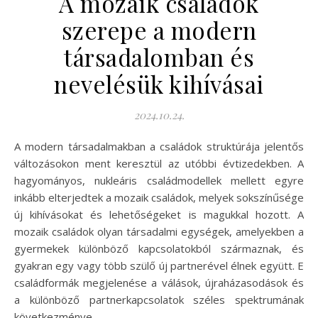
A mozaik családok
szerepe a modern
társadalomban és
nevelésük kihívásai
2024.10.24.
A modern társadalmakban a családok struktúrája jelentős
változásokon ment keresztül az utóbbi évtizedekben. A
hagyományos, nukleáris családmodellek mellett egyre
inkább elterjedtek a mozaik családok, melyek sokszínűsége
új kihívásokat és lehetőségeket is magukkal hozott. A
mozaik családok olyan társadalmi egységek, amelyekben a
gyermekek különböző kapcsolatokból származnak, és
gyakran egy vagy több szülő új partnerével élnek együtt. E
családformák megjelenése a válások, újraházasodások és
a különböző partnerkapcsolatok széles spektrumának
következménye.