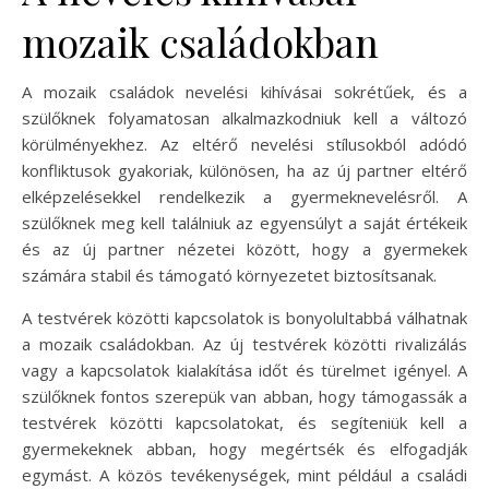
mozaik családokban
A mozaik családok nevelési kihívásai sokrétűek, és a
szülőknek folyamatosan alkalmazkodniuk kell a változó
körülményekhez. Az eltérő nevelési stílusokból adódó
konfliktusok gyakoriak, különösen, ha az új partner eltérő
elképzelésekkel rendelkezik a gyermeknevelésről. A
szülőknek meg kell találniuk az egyensúlyt a saját értékeik
és az új partner nézetei között, hogy a gyermekek
számára stabil és támogató környezetet biztosítsanak.
A testvérek közötti kapcsolatok is bonyolultabbá válhatnak
a mozaik családokban. Az új testvérek közötti rivalizálás
vagy a kapcsolatok kialakítása időt és türelmet igényel. A
szülőknek fontos szerepük van abban, hogy támogassák a
testvérek közötti kapcsolatokat, és segíteniük kell a
gyermekeknek abban, hogy megértsék és elfogadják
egymást. A közös tevékenységek, mint például a családi