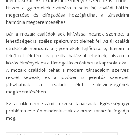
identitásukat. Az oktatási intézmények szerepe is fontos,
hiszen a gyermekek számára a sokszínű családi háttér
megértése és elfogadása hozzájárulhat a társadalmi
harmónia megteremtéséhez.
Bár a mozaik családok sok kihívással néznek szembe, a
lehetőségek is széles spektrumot ölelnek fel. Az új családi
struktúrák nemcsak a gyermekek fejlődésére, hanem a
felnőttek életére is pozitív hatással lehetnek, hiszen a
közös élmények és a támogatás erősítheti a kapcsolatokat.
A mozaik családok tehát a modern társadalom szerves
részét képezik, és a jövőben is jelentős szerepet
játszhatnak a családi élet sokszínűségének
megteremtésében.
Ez a cikk nem számít orvosi tanácsnak. Egészségügyi
probléma esetén mindenki csak az orvos tanácsát fogadja
meg.