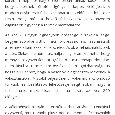
körében népszerűsége elsősorban annak köszönhető,
hogy a termék többféle igényt is képes kielégíteni. A
modern dizájn és a felhasználóbarát kezelőfelület lehetővé
teszi, hogy még a kezdő felhasználók is könnyedén
eligibilisek legyenek a termék használatára.
Az Acc 200 egyik legnagyobb erőssége a sokoldalúsága.
Legyen szó akár otthoni, akár professzionális használatról,
a termék alkalmazási köre széles. Azok a felhasználók, akik
a készüléket otthon használják, gyakran kiemelik, hogy
mennyire egyszerűen integrálható a mindennapi életükbe.
Ezen kívül a termék tartóssága és megbízhatósága is
hozzájárul ahhoz, hogy a vásárlók elégedettek legyenek a
választásukkal. A stabil teljesítmény, valamint a különböző
funkciók és beállítások lehetősége segít abban, hogy a
felhasználók maximálisan kihasználhassák az Acc 200
előnyeit.
A vélemények alapján a termék karbantartása is rendkívül
egyszerű, ami további plusz pontot jelent a felhasználók