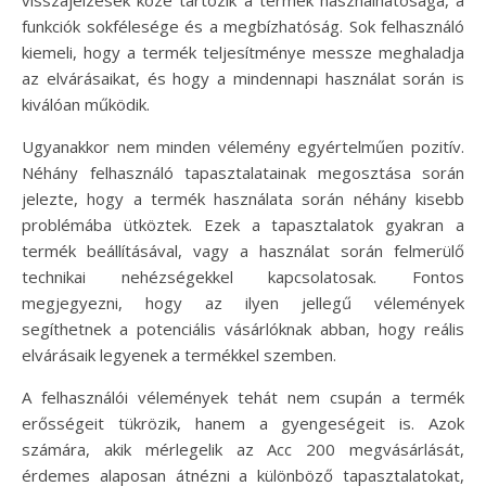
visszajelzések közé tartozik a termék használhatósága, a
funkciók sokfélesége és a megbízhatóság. Sok felhasználó
kiemeli, hogy a termék teljesítménye messze meghaladja
az elvárásaikat, és hogy a mindennapi használat során is
kiválóan működik.
Ugyanakkor nem minden vélemény egyértelműen pozitív.
Néhány felhasználó tapasztalatainak megosztása során
jelezte, hogy a termék használata során néhány kisebb
problémába ütköztek. Ezek a tapasztalatok gyakran a
termék beállításával, vagy a használat során felmerülő
technikai nehézségekkel kapcsolatosak. Fontos
megjegyezni, hogy az ilyen jellegű vélemények
segíthetnek a potenciális vásárlóknak abban, hogy reális
elvárásaik legyenek a termékkel szemben.
A felhasználói vélemények tehát nem csupán a termék
erősségeit tükrözik, hanem a gyengeségeit is. Azok
számára, akik mérlegelik az Acc 200 megvásárlását,
érdemes alaposan átnézni a különböző tapasztalatokat,