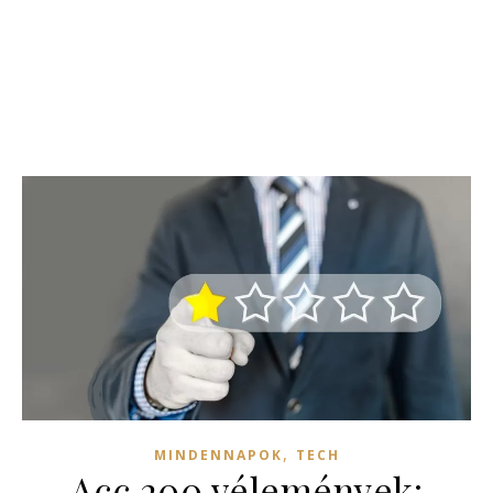
,
MINDENNAPOK
TECH
Acc 200 vélemények: