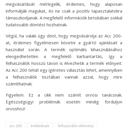
megvásárlását mérlegelik, érdemes, hogy alaposan
informálják magukat, és ne csak a pozitív tapasztalatokra
támaszkodjanak. A megfelelő információk birtokában sokkal
tudatosabb döntést hozhatnak.
Végül, ha valaki úgy dönt, hogy megvásárolja az Acc 200-
at, érdemes figyelmesen követni a gyártó ajánlásait a
használat során. A termék optimális kihasználásához
elengedhetetlen a megfelelő karbantartás, így a
felhasználók hosszú távon is élvezhetik a termék előnyeit.
Az Acc 200 tehát egy ígéretes választás lehet, amennyiben
a felhasználók tisztában vannak azzal, hogy mire
számíthatnak.
Figyelem: Ez a cikk nem számít orvosi tanácsnak.
Egészségügyi problémák esetén mindig forduljon
orvoshoz!
acc 200
értékelések
felhasználói vélemény