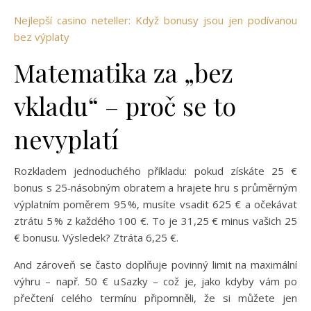
Nejlepší casino neteller: Když bonusy jsou jen podívanou
bez výplaty
Matematika za „bez
vkladu“ – proč se to
nevyplatí
Rozkladem jednoduchého příkladu: pokud získáte 25 €
bonus s 25‑násobným obratem a hrajete hru s průměrným
výplatním poměrem 95 %, musíte vsadit 625 € a očekávat
ztrátu 5 % z každého 100 €. To je 31,25 € minus vašich 25
€ bonusu. Výsledek? Ztráta 6,25 €.
And zároveň se často doplňuje povinný limit na maximální
výhru – např. 50 € u Sazky – což je, jako kdyby vám po
přečtení celého termínu připomněli, že si můžete jen