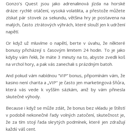
Gonzo’s Quest jsou jako adrenalinová jízda na horské
dráze: rychlé otáčení, vysoká volatilita, a přestože můžete
získat pár stovek za sekundu, většina hry je postavena na
malých, často ztrátových výhrách, které slouží jen k udržení
napětí.
Or když už mluvíme o napětí, berte v úvahu, že některé
bonusy přicházejí s časovým limitem 24 hodin. To je jako
kdyby vám řekli, že máte 3 minuty na to, abyste zvedli koš
na vrchol hory, a pak vás zanechali s prázdným batoh.
And pokud vám nabídnou “VIP” bonus, připomínám vám, že
kasino není charita a „VIP“ je často jen marketingová šňůra,
která vás vede k vyšším sázkám, aniž by vám přinesla
skutečné výhody.
Because i když se může zdát, že bonus bez vkladu je štěstí
v podobě nekonečné řady volných zatočení, skutečnost je,
že za tím stojí řada skrytých podmínek, které jen zdražují
každý váš cent.