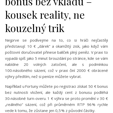
bonus bez vkladu –
kousek reality, ne
kouzelný trik
Nejprve se podívejme na to, co si hráči nejčastěji
představují: 10 € „dárek“ a okamžitý zisk, jako když vám
poštovní doručovatel přinese balíček plný peněz. V praxi to
vypadá spíš jako 5 minut brouzdání po stránce, kde se vám
nabídne 20 volných zatočení, ale s podmínkou
100‑násobného sázení, což v praxi činí 2000 € obrácené
výhry předtím, než si peníze můžete vybrat.
Například u Fortuny můžete po registraci získat 50 € bonus
bez nutnosti vložení, ale každý cent z bonusu podléhá
30‑násobné turn-overu. 1 € výhra se proto promění v 30 €
„reálného“ sázení, což při průměrném RTP 96 % rychle
vede k tomu, že zůstane jen 0,5 % z původní částky.