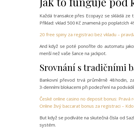
Jak to funguje pod
Každá transakce přes Ecopayz se skládá ze tří
Příklad: vklad 500 Kč znamená po poplatcích 4
20 free spiny za registraci bez vkladu – prav
And když se poté ponoříte do automatu jako S
menší než vaše šance na jackpot.
Srovnání s tradičními
Bankovní převod trvá průměrně 48 hodin, zat
3‑denními blokacemi při podezření na podvádě
České online casino no deposit bonus: Pravá r
Online živý baccarat bonus za registraci – Kd
But když se podíváte na skutečná čísla od Sazk
systém.