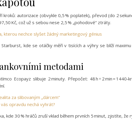
 kapotou
 kroků: autorizace (obvykle 0,5 % poplatek), převod (do 2 sekund
97,50 Kč, což už s sebou nese 2,5 % „pohodové“ ztráty.
da, kterou nechce slyšet žádný marketingový génius
tarburst, kde se otáčky měří v tisících a výhry se blíží maximu 
 bankovními metodami
ímco Ecopayz slibuje 2 minuty. Přepočet: 48 h ÷ 2 min = 1440‑kr
ní.
ealita za slibovaným „dárcem“
o vás opravdu nechá vyhrát?
a, kde 30 % hráčů zruší vklad během prvních 5 minut, zjistíte, že r