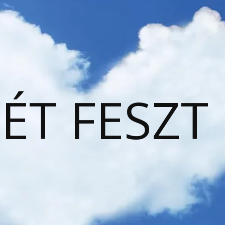
ÉT FESZT