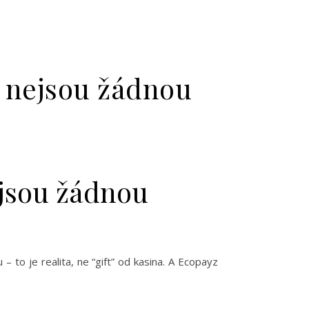
č nejsou žádnou
ejsou žádnou
 to je realita, ne “gift” od kasina. A Ecopayz