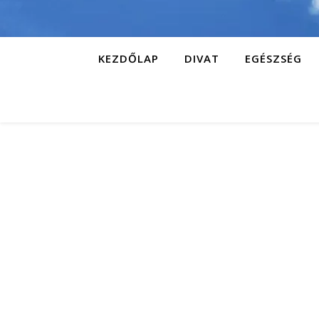
KEZDŐLAP
DIVAT
EGÉSZSÉG