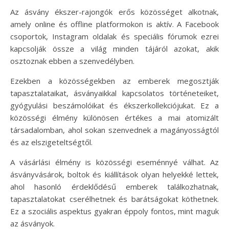
Az ásvány ékszer-rajongók erős közösséget alkotnak,
amely online és offline platformokon is aktív. A Facebook
csoportok, Instagram oldalak és speciális fórumok ezrei
kapcsolják össze a világ minden tájáról azokat, akik
osztoznak ebben a szenvedélyben.
Ezekben a közösségekben az emberek megosztják
tapasztalataikat, ásványaikkal kapcsolatos történeteiket,
gyógyulási beszámolóikat és ékszerkollekciójukat. Ez a
közösségi élmény különösen értékes a mai atomizált
társadalomban, ahol sokan szenvednek a magányosságtól
és az elszigeteltségtől.
A vásárlási élmény is közösségi eseménnyé válhat. Az
ásványvásárok, boltok és kiállítások olyan helyekké lettek,
ahol hasonló érdeklődésű emberek találkozhatnak,
tapasztalatokat cserélhetnek és barátságokat köthetnek.
Ez a szociális aspektus gyakran éppoly fontos, mint maguk
az ásványok.