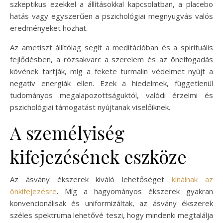
szkeptikus ezekkel a állításokkal kapcsolatban, a placebo
hatás vagy egyszerűen a pszichológiai megnyugvás valós
eredményeket hozhat.
Az ametiszt állítólag segít a meditációban és a spirituális
fejlődésben, a rózsakvarc a szerelem és az önelfogadás
kövének tartják, míg a fekete turmalin védelmet nyújt a
negatív energiák ellen. Ezek a hiedelmek, függetlenül
tudományos megalapozottságuktól, valódi érzelmi és
pszichológiai támogatást nyújtanak viselőiknek.
A személyiség
kifejezésének eszköze
Az ásvány ékszerek kiváló lehetőséget
kínálnak az
önkifejezésre
. Míg a hagyományos ékszerek gyakran
konvencionálisak és uniformizáltak, az ásvány ékszerek
széles spektruma lehetővé teszi, hogy mindenki megtalálja