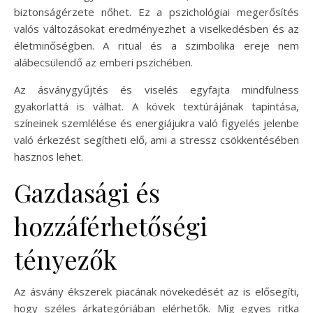
biztonságérzete nőhet. Ez a pszichológiai megerősítés
valós változásokat eredményezhet a viselkedésben és az
életminőségben. A ritual és a szimbolika ereje nem
alábecsülendő az emberi pszichében.
Az ásványgyűjtés és viselés egyfajta mindfulness
gyakorlattá is válhat. A kövek textúrájának tapintása,
színeinek szemlélése és energiájukra való figyelés jelenbe
való érkezést segítheti elő, ami a stressz csökkentésében
hasznos lehet.
Gazdasági és
hozzáférhetőségi
tényezők
Az ásvány ékszerek piacának növekedését az is elősegíti,
hogy széles árkategóriában elérhetők. Míg egyes ritka