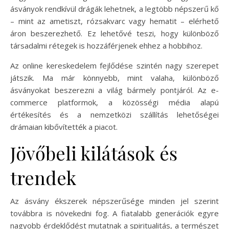
ásványok rendkívül drágák lehetnek, a legtöbb népszerű kő
– mint az ametiszt, rózsakvarc vagy hematit – elérhető
áron beszerezhető. Ez lehetővé teszi, hogy különböző
társadalmi rétegek is hozzáférjenek ehhez a hobbihoz.
Az online kereskedelem fejlődése szintén nagy szerepet
játszik. Ma már könnyebb, mint valaha, különböző
ásványokat beszerezni a világ bármely pontjáról. Az e-
commerce platformok, a közösségi média alapú
értékesítés és a nemzetközi szállítás lehetőségei
drámaian kibővítették a piacot.
Jövőbeli kilátások és
trendek
Az ásvány ékszerek népszerűsége minden jel szerint
továbbra is növekedni fog. A fiatalabb generációk egyre
nagyobb érdeklődést mutatnak a spiritualitás, a természet