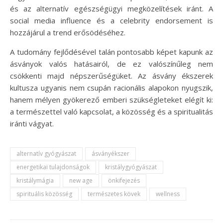
és az alternatív egészségügyi megközelítések iránt. A
social media influence és a celebrity endorsement is
hozzájárul a trend erősödéséhez.
A tudomány fejlődésével talán pontosabb képet kapunk az
ásványok valós hatásairól, de ez valószínűleg nem
csökkenti majd népszerűségüket. Az ásvány ékszerek
kultusza ugyanis nem csupán racionális alapokon nyugszik,
hanem mélyen gyökerező emberi szükségleteket elégít ki:
a természettel való kapcsolat, a közösség és a spiritualitás
iránti vágyat.
alternatív gyógyászat
ásványékszer
energetikai tulajdonságok
kristálygyógyászat
kristálymágia
new age
önkifejezés
spirituális közösség
természetes kövek
wellness