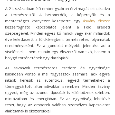
A 21. században élő ember gyakran érzi magát elszakadva
a természettől. A betonerdők, a képernyők és a
mesterséges környezet közepette egy
ásvány ékszer
kézzelfogható kapcsolatot jelent a Föld eredeti
szépségével. Minden egyes kő milliók vagy akár milliárdok
éve keletkezett a földkéregben, természetes folyamatok
eredményeként. Ez a gondolat mélyebb jelentést ad a
viselésnek – nem csupán egy ékszerről van szó, hanem a
bolygó történetének egy darabjáról.
Az ásványok természetes eredete és egyedisége
különösen vonzó a mai fogyasztók számára, akik egyre
inkább keresik az autentikus, egyedi termékeket a
tömeggyártott alternatívákkal szemben. Minden ásvány
egyedi, még az azonos típusúak is különböznek színben,
mintázatban és energiában. Ez az egyediség lehetővé
teszi, hogy az emberek valóban személyes kapcsolatot
alakítsanak ki ékszereikkel.