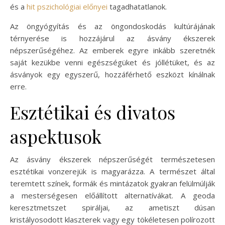
és a
hit pszichológiai előnyei
tagadhatatlanok.
Az öngyógyítás és az öngondoskodás kultúrájának
térnyerése is hozzájárul az ásvány ékszerek
népszerűségéhez. Az emberek egyre inkább szeretnék
saját kezükbe venni egészségüket és jóllétüket, és az
ásványok egy egyszerű, hozzáférhető eszközt kínálnak
erre.
Esztétikai és divatos
aspektusok
Az ásvány ékszerek népszerűségét természetesen
esztétikai vonzerejük is magyarázza. A természet által
teremtett színek, formák és mintázatok gyakran felülmúlják
a mesterségesen előállított alternatívákat. A geoda
keresztmetszet spiráljai, az ametiszt dúsan
kristályosodott klaszterek vagy egy tökéletesen polírozott