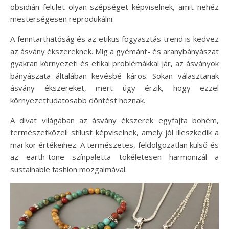
obsidián felület olyan szépséget képviselnek, amit nehéz
mesterségesen reprodukálni.
A fenntarthatóság és az etikus fogyasztás trend is kedvez
az ásvány ékszereknek. Míg a gyémánt- és aranybányászat
gyakran környezeti és etikai problémákkal jár, az ásványok
bányászata általában kevésbé káros. Sokan választanak
ásvány ékszereket, mert úgy érzik, hogy ezzel
környezettudatosabb döntést hoznak.
A divat világában az ásvány ékszerek egyfajta bohém,
természetközeli stílust képviselnek, amely jól illeszkedik a
mai kor értékeihez. A természetes, feldolgozatlan külső és
az earth-tone színpaletta tökéletesen harmonizál a
sustainable fashion mozgalmával.