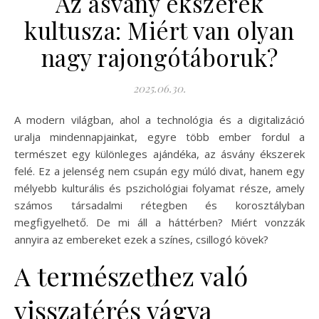
Az ásvány ékszerek
kultusza: Miért van olyan
nagy rajongótáboruk?
2025.06.30.
A modern világban, ahol a technológia és a digitalizáció
uralja mindennapjainkat, egyre több ember fordul a
természet egy különleges ajándéka, az ásvány ékszerek
felé. Ez a jelenség nem csupán egy múló divat, hanem egy
mélyebb kulturális és pszichológiai folyamat része, amely
számos társadalmi rétegben és korosztályban
megfigyelhető. De mi áll a háttérben? Miért vonzzák
annyira az embereket ezek a színes, csillogó kövek?
A természethez való
visszatérés vágya