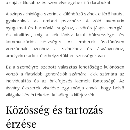
a saját stílusához és személyiségéhez illő darabokat.
A színpszichiológia szerint a különböző színek eltérő hatást
gyakorolnak az emberi pszichére. A zöld aventurin
nyugalmat és harmóniát sugároz, a vörös jáspis energiát
és vitalitást, míg a kék lápisz lazuli bölcsességet és
kommunikációs készséget. Az emberek ösztönösen
vonzódnak azokhoz a színekhez és ásványokhoz,
amelyekre adott élethelyzetükben szükségük van.
Ez a személyre szabott választás lehetősége különösen
vonzó a fiatalabb generációk számára, akik számára az
individualitás és az önkifejezés kiemelt fontosságú. Az
ásvány ékszerek viselése egy módja annak, hogy belső
világukat és értékeiket külsőleg is kifejezzék.
Közösség és tartozás
érzése