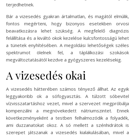
terjedhetnek.
Bár a vizesedés gyakran ártalmatlan, és magától elmúlik,
fontos megérteni, hogy bizonyos esetekben orvosi
beavatkozásra lehet szükség. A megfelelő diagnózis
felállítása és a kiváltó okok kezelése kulcsfontosságú lehet
a tünetek enyhítésében. A megoldási lehetőségek széles
spektrumot ölelnek fel, a táplálkozási szokások
megváltoztatásától kezdve a gyógyszeres kezelésekig.
A vizesedés okai
A vizesedés hátterében számos tényező állhat. Az egyik
leggyakoribb ok a sófogyasztás. A túlzott sóbevitel
vízvisszatartáshoz vezet, mivel a szervezet megpróbálja
kompenzálni a megnövekedett nátriumszintet. Ennek
következményeként a testben felhalmozódik a folyadék,
ami duzzanatokat okoz. A só mellett a szénhidrátok is
szerepet játszanak a vizesedés kialakulásában, mivel a