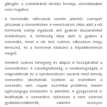
glikogén, a szénhidrátok tárolási formája, vízmolekulákat
vonz magához.
A hormonális változások szintén jelentős szerepet
játszanak a vizesedésben. A menstruációs ciklus alatt a női
hormonok szintje ingadozik, ami gyakran duzzanatokat
eredményez. A terhesség ideje alatt is gyakori a
vizesedés, mivel a női test számos változáson megy
keresztül, és a hormonok hatására a folyadékretenció
megnő.
Emellett számos betegség és állapot is hozzájárulhat a
vizesedéshez. A szívelégtelenség, a vesebetegségek, a
májproblémák és a nyirokrendszeri zavarok mind komoly
vizesedést okozhatnak. Ezekben az esetekben a
vizesedés nem csupán esztétikai probléma, hanem
egészségügyi kockázatot is jelenthet. A gyógyszerek is
kiválthatják a vizesedést, különösen a nem szteroid
gyulladáscsökkentők, valamint bizonyos