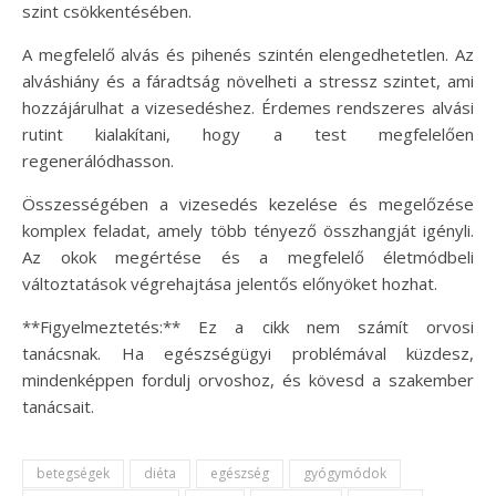
szint csökkentésében.
A megfelelő alvás és pihenés szintén elengedhetetlen. Az
alváshiány és a fáradtság növelheti a stressz szintet, ami
hozzájárulhat a vizesedéshez. Érdemes rendszeres alvási
rutint kialakítani, hogy a test megfelelően
regenerálódhasson.
Összességében a vizesedés kezelése és megelőzése
komplex feladat, amely több tényező összhangját igényli.
Az okok megértése és a megfelelő életmódbeli
változtatások végrehajtása jelentős előnyöket hozhat.
**Figyelmeztetés:** Ez a cikk nem számít orvosi
tanácsnak. Ha egészségügyi problémával küzdesz,
mindenképpen fordulj orvoshoz, és kövesd a szakember
tanácsait.
betegségek
diéta
egészség
gyógymódok