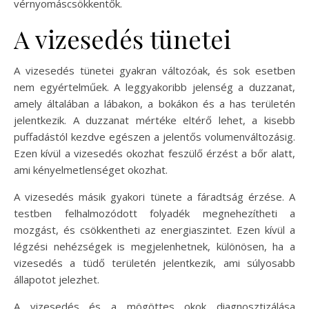
vérnyomáscsökkentők.
A vizesedés tünetei
A vizesedés tünetei gyakran változóak, és sok esetben
nem egyértelműek. A leggyakoribb jelenség a duzzanat,
amely általában a lábakon, a bokákon és a has területén
jelentkezik. A duzzanat mértéke eltérő lehet, a kisebb
puffadástól kezdve egészen a jelentős volumenváltozásig.
Ezen kívül a vizesedés okozhat feszülő érzést a bőr alatt,
ami kényelmetlenséget okozhat.
A vizesedés másik gyakori tünete a fáradtság érzése. A
testben felhalmozódott folyadék megnehezítheti a
mozgást, és csökkentheti az energiaszintet. Ezen kívül a
légzési nehézségek is megjelenhetnek, különösen, ha a
vizesedés a tüdő területén jelentkezik, ami súlyosabb
állapotot jelezhet.
A vizesedés és a mögöttes okok diagnosztizálása