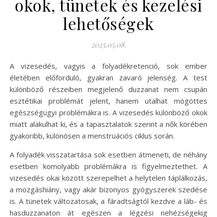
okok, tünetek és kezelési
lehetőségek
2025.05.08.
A vizesedés, vagyis a folyadékretenció, sok ember
életében előforduló, gyakran zavaró jelenség. A test
különböző részeiben megjelenő duzzanat nem csupán
esztétikai problémát jelent, hanem utalhat mögöttes
egészségügyi problémákra is. A vizesedés különböző okok
miatt alakulhat ki, és a tapasztalatok szerint a nők körében
gyakoribb, különösen a menstruációs ciklus során.
A folyadék visszatartása sok esetben átmeneti, de néhány
esetben komolyabb problémákra is figyelmeztethet. A
vizesedés okai között szerepelhet a helytelen táplálkozás,
a mozgáshiány, vagy akár bizonyos gyógyszerek szedése
is. A tünetek változatosak, a fáradtságtól kezdve a láb- és
hasduzzanaton át egészen a légzési nehézségekig