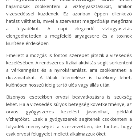
hajlamosak csökkenteni a vízfogyasztásukat, amikor
vizesedéssel küzdenek. Ez azonban éppen ellenkező
hatást válthat ki, mivel a szervezet megpróbálja megőrizni
a folyadékot. A napi elegendő vízfogyasztás
elengedhetetlen a megfelelő anyagcsere és a toxinok
kiürítése érdekében.
Emellett a mozgás is fontos szerepet játszik a vizesedés
kezelésében. A rendszeres fizikai aktivitás segít serkenteni
a vérkeringést és a nyirokáramlást, ami csökkentheti a
duzzanatokat. A lábak felemelése is hatékony lehet,
különösen hosszú ideig tartó ülés vagy állás után.
Bizonyos esetekben orvosi beavatkozásra is szükség
lehet. Ha a vizesedés súlyos betegség következménye, az
orvos gyógyszeres kezelést javasolhat, például
vízhajtókat. Ezek a gyógyszerek segítenek csökkenteni a
folyadék mennyiségét a szervezetben, de fontos, hogy
csak orvosi felügyelet mellett alkalmazzuk őket.