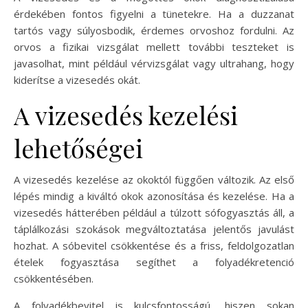
érdekében fontos figyelni a tünetekre. Ha a duzzanat
tartós vagy súlyosbodik, érdemes orvoshoz fordulni. Az
orvos a fizikai vizsgálat mellett további teszteket is
javasolhat, mint például vérvizsgálat vagy ultrahang, hogy
kiderítse a vizesedés okát.
A vizesedés kezelési
lehetőségei
A vizesedés kezelése az okoktól függően változik. Az első
lépés mindig a kiváltó okok azonosítása és kezelése. Ha a
vizesedés hátterében például a túlzott sófogyasztás áll, a
táplálkozási szokások megváltoztatása jelentős javulást
hozhat. A sóbevitel csökkentése és a friss, feldolgozatlan
ételek fogyasztása segíthet a folyadékretenció
csökkentésében.
A folyadékbevitel is kulcsfontosságú, hiszen sokan