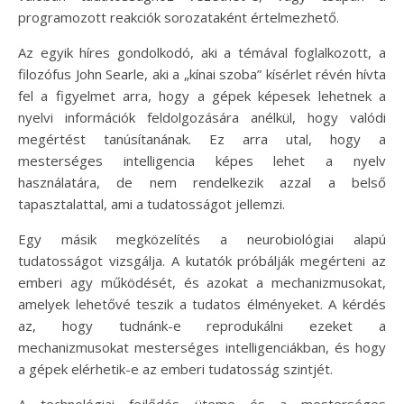
programozott reakciók sorozataként értelmezhető.
Az egyik híres gondolkodó, aki a témával foglalkozott, a
filozófus John Searle, aki a „kínai szoba” kísérlet révén hívta
fel a figyelmet arra, hogy a gépek képesek lehetnek a
nyelvi információk feldolgozására anélkül, hogy valódi
megértést tanúsítanának. Ez arra utal, hogy a
mesterséges intelligencia képes lehet a nyelv
használatára, de nem rendelkezik azzal a belső
tapasztalattal, ami a tudatosságot jellemzi.
Egy másik megközelítés a neurobiológiai alapú
tudatosságot vizsgálja. A kutatók próbálják megérteni az
emberi agy működését, és azokat a mechanizmusokat,
amelyek lehetővé teszik a tudatos élményeket. A kérdés
az, hogy tudnánk-e reprodukálni ezeket a
mechanizmusokat mesterséges intelligenciákban, és hogy
a gépek elérhetik-e az emberi tudatosság szintjét.