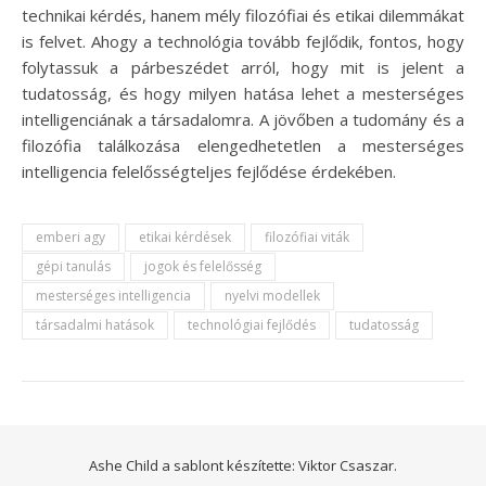
technikai kérdés, hanem mély filozófiai és etikai dilemmákat
is felvet. Ahogy a technológia tovább fejlődik, fontos, hogy
folytassuk a párbeszédet arról, hogy mit is jelent a
tudatosság, és hogy milyen hatása lehet a mesterséges
intelligenciának a társadalomra. A jövőben a tudomány és a
filozófia találkozása elengedhetetlen a mesterséges
intelligencia felelősségteljes fejlődése érdekében.
emberi agy
etikai kérdések
filozófiai viták
gépi tanulás
jogok és felelősség
mesterséges intelligencia
nyelvi modellek
társadalmi hatások
technológiai fejlődés
tudatosság
Ashe Child a sablont készítette:
Viktor Csaszar.