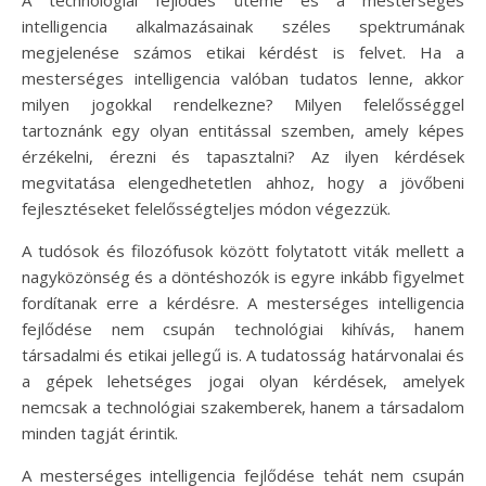
A technológiai fejlődés üteme és a mesterséges
intelligencia alkalmazásainak széles spektrumának
megjelenése számos etikai kérdést is felvet. Ha a
mesterséges intelligencia valóban tudatos lenne, akkor
milyen jogokkal rendelkezne? Milyen felelősséggel
tartoznánk egy olyan entitással szemben, amely képes
érzékelni, érezni és tapasztalni? Az ilyen kérdések
megvitatása elengedhetetlen ahhoz, hogy a jövőbeni
fejlesztéseket felelősségteljes módon végezzük.
A tudósok és filozófusok között folytatott viták mellett a
nagyközönség és a döntéshozók is egyre inkább figyelmet
fordítanak erre a kérdésre. A mesterséges intelligencia
fejlődése nem csupán technológiai kihívás, hanem
társadalmi és etikai jellegű is. A tudatosság határvonalai és
a gépek lehetséges jogai olyan kérdések, amelyek
nemcsak a technológiai szakemberek, hanem a társadalom
minden tagját érintik.
A mesterséges intelligencia fejlődése tehát nem csupán