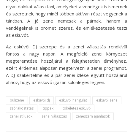
olyan dalokat választani, amelyeket a vendégek is ismernek
és szeretnek, hogy minél többen aktívan részt vegyenek a
táncban. A jó zene nemcsak a párnak, hanem a
vendégeknek is örömet szerez, és emlékezetessé teszi
az esküvőt.
Az esküvői DJ szerepe és a zenei választás rendkívül
fontos a nagy napon. A megfelelő zenei környezet
megteremtése hozzájárul a felejthetetlen élményhez,
ezért érdemes alaposan megtervezni a zenei programot.
A DJ szakértelme és a pár zenei ízlése együtt hozzájárul
ahhoz, hogy az esküvő igazán különleges legyen.
bulizene
esküvői dj
esküvői hangulat
esküvői zene
szórakoztatás
tippek
tökéletes esküvő
zenei stílusok
zenei választás
zeneszám ajánlások