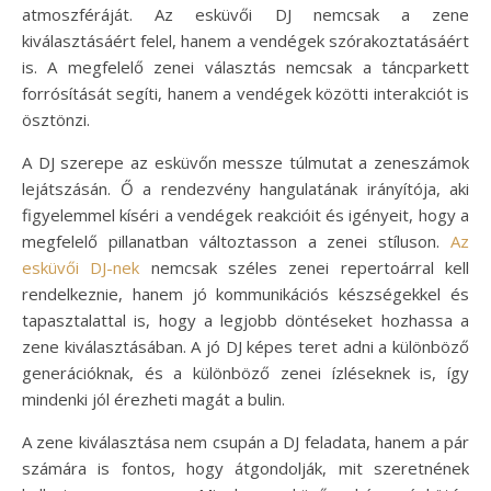
atmoszféráját. Az esküvői DJ nemcsak a zene
kiválasztásáért felel, hanem a vendégek szórakoztatásáért
is. A megfelelő zenei választás nemcsak a táncparkett
forrósítását segíti, hanem a vendégek közötti interakciót is
ösztönzi.
A DJ szerepe az esküvőn messze túlmutat a zeneszámok
lejátszásán. Ő a rendezvény hangulatának irányítója, aki
figyelemmel kíséri a vendégek reakcióit és igényeit, hogy a
megfelelő pillanatban változtasson a zenei stíluson.
Az
esküvői DJ-nek
nemcsak széles zenei repertoárral kell
rendelkeznie, hanem jó kommunikációs készségekkel és
tapasztalattal is, hogy a legjobb döntéseket hozhassa a
zene kiválasztásában. A jó DJ képes teret adni a különböző
generációknak, és a különböző zenei ízléseknek is, így
mindenki jól érezheti magát a bulin.
A zene kiválasztása nem csupán a DJ feladata, hanem a pár
számára is fontos, hogy átgondolják, mit szeretnének