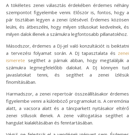
A tökéletes zenei választás érdekében érdemes néhány
szempontot figyelembe venni. Először is, fontos, hogy a
pár tisztában legyen a zenei ízlésével. Érdemes közösen
leülni, és átbeszélni, hogy milyen stílusokat kedvelnek, és
milyen dalok illenek a számukra legfontosabb pillanatokhoz.
Másodszor, érdemes a DJ-jel való konzultációt is beiktatni
a tervezési folyamat során. A DJ tapasztalata és
zenei
ismerete
segíthet a párnak abban, hogy megtalálják a
számukra legmegfelelőbb dalokat. A DJ könnyen tud
javaslatokat tenni, és segíthet a zenei ízlésük
finomításában.
Harmadszor, a zenei repertoár összeállításakor érdemes
figyelembe venni a különböző programokat is. A ceremónia
alatt, a vacsora alatt és a táncparkett nyitásakor eltérő
zenei stílusok illenek. A zene váltogatása segíthet a
hangulat kialakításában és fenntartásában.
Végül, ne felejtsük el a vendégek igényeit sem. Érdemes