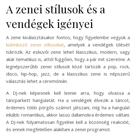
A zenei stílusok és a
vendégek igényei
A zene kiválasztásakor fontos, hogy figyelembe vegyük a
különböző zenei stílusokat
, amelyek a vendégek ízlését
tükrözik. Az esküvői zene lehet klasszikus, modern, vagy
akár tematikus is, attól függően, hogy a pár mit szeretne. A
legnépszerűbb zenei stílusok közé tartozik a pop, rock,
disco, hip-hop, jazz, de a klasszikus zene is népszerű
választás lehet a ceremónián.
A DJ-nek képesnek kell lennie arra, hogy olvassa a
táncparkett hangulatát. Ha a vendégek élvezik a táncot,
érdemes több pörgős számot játszani, míg ha a hangulat
inkább romantikus, akkor lassú dallamokra érdemes váltani.
A DJ-nek folyamatosan figyelnie kell a közönség reakcióit,
és ennek megfelelően alakítani a zenei programot.