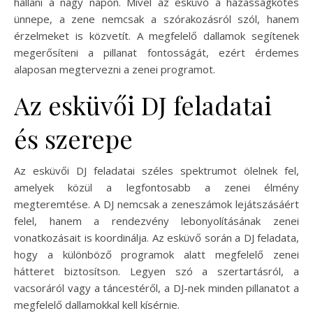
hallani a nagy napon. Mivel az esküvő a házasságkötés
ünnepe, a zene nemcsak a szórakozásról szól, hanem
érzelmeket is közvetít. A megfelelő dallamok segítenek
megerősíteni a pillanat fontosságát, ezért érdemes
alaposan megtervezni a zenei programot.
Az esküvői DJ feladatai
és szerepe
Az esküvői DJ feladatai széles spektrumot ölelnek fel,
amelyek közül a legfontosabb a zenei élmény
megteremtése. A DJ nemcsak a zeneszámok lejátszásáért
felel, hanem a rendezvény lebonyolításának zenei
vonatkozásait is koordinálja. Az esküvő során a DJ feladata,
hogy a különböző programok alatt megfelelő zenei
hátteret biztosítson. Legyen szó a szertartásról, a
vacsoráról vagy a táncestéről, a DJ-nek minden pillanatot a
megfelelő dallamokkal kell kísérnie.