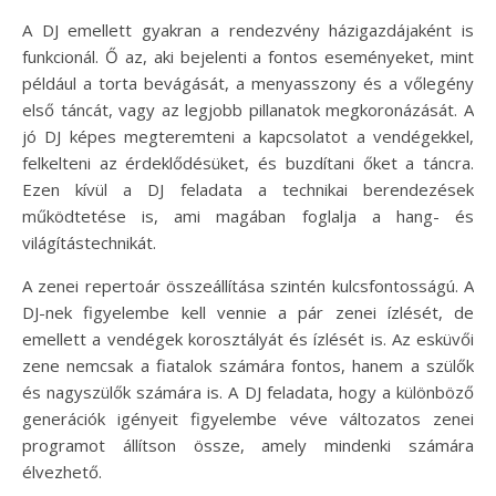
A DJ emellett gyakran a rendezvény házigazdájaként is
funkcionál. Ő az, aki bejelenti a fontos eseményeket, mint
például a torta bevágását, a menyasszony és a vőlegény
első táncát, vagy az legjobb pillanatok megkoronázását. A
jó DJ képes megteremteni a kapcsolatot a vendégekkel,
felkelteni az érdeklődésüket, és buzdítani őket a táncra.
Ezen kívül a DJ feladata a technikai berendezések
működtetése is, ami magában foglalja a hang- és
világítástechnikát.
A zenei repertoár összeállítása szintén kulcsfontosságú. A
DJ-nek figyelembe kell vennie a pár zenei ízlését, de
emellett a vendégek korosztályát és ízlését is. Az esküvői
zene nemcsak a fiatalok számára fontos, hanem a szülők
és nagyszülők számára is. A DJ feladata, hogy a különböző
generációk igényeit figyelembe véve változatos zenei
programot állítson össze, amely mindenki számára
élvezhető.