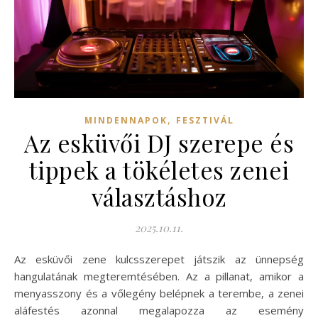
,
MINDENNAPOK
FESZTIVÁL
Az esküvői DJ szerepe és
tippek a tökéletes zenei
választáshoz
2025.10.11.
Az esküvői zene kulcsszerepet játszik az ünnepség
hangulatának megteremtésében. Az a pillanat, amikor a
menyasszony és a vőlegény belépnek a terembe, a zenei
aláfestés azonnal megalapozza az esemény