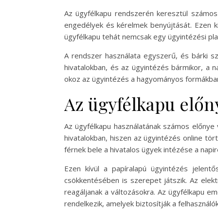
Az ügyfélkapu rendszerén keresztül számos ü
engedélyek és kérelmek benyújtását. Ezen kí
ügyfélkapu tehát nemcsak egy ügyintézési plat
A rendszer használata egyszerű, és bárki szá
hivatalokban, és az ügyintézés bármikor, a 
okoz az ügyintézés a hagyományos formákban. 
Az ügyfélkapu előn
Az ügyfélkapu használatának számos előnye va
hivatalokban, hiszen az ügyintézés online tö
férnek bele a hivatalos ügyek intézése a napi
Ezen kívül a papíralapú ügyintézés jelen
csökkentésében is szerepet játszik. Az elek
reagáljanak a változásokra. Az ügyfélkapu e
rendelkezik, amelyek biztosítják a felhasználó