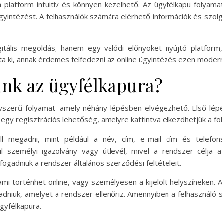
a platform intuitív és könnyen kezelhető. Az ügyfélkapu folyamat
yintézést. A felhasználók számára elérhető információk és szolg
itális megoldás, hanem egy valódi előnyöket nyújtó platfor
ta ki, annak érdemes felfedezni az online ügyintézés ezen modern
unk az ügyfélkapura?
yszerű folyamat, amely néhány lépésben elvégezhető. Első lépés
ó egy regisztrációs lehetőség, amelyre kattintva elkezdhetjük a fo
ell megadni, mint például a név, cím, e-mail cím és telef
l személyi igazolvány vagy útlevél, mivel a rendszer célja a
fogadniuk a rendszer általános szerződési feltételeit.
i történhet online, vagy személyesen a kijelölt helyszíneken. A
dniuk, amelyet a rendszer ellenőriz. Amennyiben a felhasználó s
gyfélkapura.