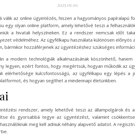
2025.01.10.
bá válik az online ügyintézés, hiszen a hagyományos papíralapú 
 egy olyan online platform, amely lehetővé teszi a felhasználó
niük a hivatali helyszíneken. Ez a rendszer nemcsak időt tak
örnyezet védelméhez. Az ügyfélkapu használata különösen előnyö
an, bármikor hozzáférjenek az ügyintézéshez szükséges informác
pán a modern technológiák alkalmazásának köszönhető, hanem a
ny legyen, ezért fontos, hogy megértsük, hogyan működik az ügy
ali elérhetősége kulcsfontosságú, az ügyfélkapu egy lépés a jö
 platformot, és hogyan segíthet a mindennapi életünkben.
ai
intézési rendszer, amely lehetővé teszi az állampolgárok és a
ítse és gyorsabbá tegye az ügyintézést, valamint csökkentse
használóknak meg kell adniuk néhány alapvető adatot. A regisztr
rbe.