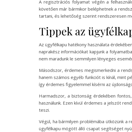
A regisztrációs folyamat végén a felhasznál
követően már bármikor beléphetnek a rendszer
tartani, és lehetőség szerint rendszeresen me
Tippek az ügyfélka
Az ügyfélkapu hatékony használata érdekébe
naprakész információkat kapjunk a folyamatban
nem maradunk le semmilyen lényeges esemén
Másodszor, érdemes megismerkedni a rendszer
hanem számos egyéb funkciót is kínál, mint p
így érdemes figyelemmel kísérni az újdonságo
Harmadszor, a biztonság érdekében fontos, h
használunk. Ezen kívül érdemes a jelszót rend
teszi.
Végül, ha bármilyen problémába ütközünk a re
ügyfélkapu mögött álló csapat segítséget nyú