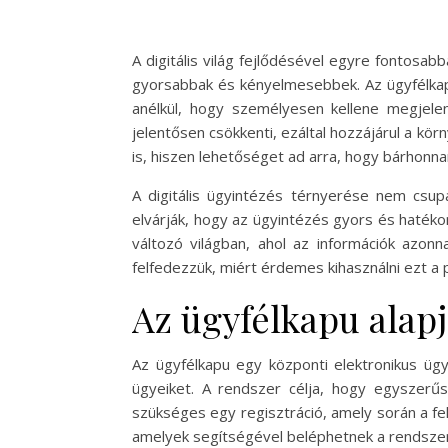
A digitális világ fejlődésével egyre fontosab
gyorsabbak és kényelmesebbek. Az ügyfélkapu
anélkül, hogy személyesen kellene megjelen
jelentősen csökkenti, ezáltal hozzájárul a k
is, hiszen lehetőséget ad arra, hogy bárhonn
A digitális ügyintézés térnyerése nem csu
elvárják, hogy az ügyintézés gyors és hatéko
változó világban, ahol az információk azonn
felfedezzük, miért érdemes kihasználni ezt a
Az ügyfélkapu alapj
Az ügyfélkapu egy központi elektronikus ügy
ügyeiket. A rendszer célja, hogy egyszerűs
szükséges egy regisztráció, amely során a fel
amelyek segítségével beléphetnek a rendsze