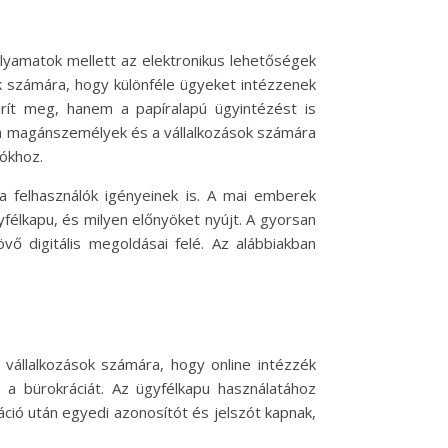
folyamatok mellett az elektronikus lehetőségek
k számára, hogy különféle ügyeket intézzenek
arít meg, hanem a papíralapú ügyintézést is
s a magánszemélyek és a vállalkozások számára
iókhoz.
 felhasználók igényeinek is. A mai emberek
félkapu, és milyen előnyöket nyújt. A gyorsan
vő digitális megoldásai felé. Az alábbiakban
 vállalkozások számára, hogy online intézzék
 a bürokráciát. Az ügyfélkapu használatához
áció után egyedi azonosítót és jelszót kapnak,