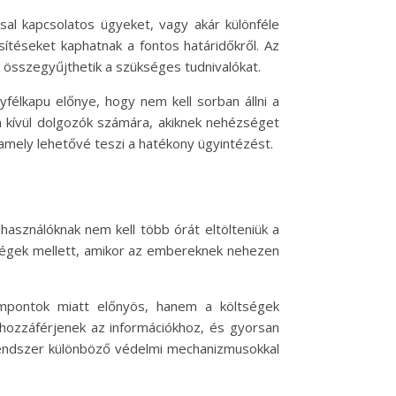
sal kapcsolatos ügyeket, vagy akár különféle
ítéseket kaphatnak a fontos határidőkről. Az
k összegyűjthetik a szükséges tudnivalókat.
yfélkapu előnye, hogy nem kell sorban állni a
n kívül dolgozók számára, akiknek nehézséget
amely lehetővé teszi a hatékony ügyintézést.
használóknak nem kell több órát eltölteniük a
ttségek mellett, amikor az embereknek nehezen
empontok miatt előnyös, hanem a költségek
 hozzáférjenek az információkhoz, és gyorsan
 rendszer különböző védelmi mechanizmusokkal