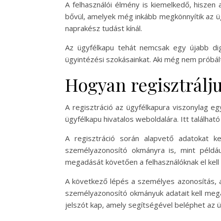
A felhasználói élmény is kiemelkedő, hiszen 
bővül, amelyek még inkább megkönnyítik az üg
naprakész tudást kínál.
Az ügyfélkapu tehát nemcsak egy újabb dig
ügyintézési szokásainkat. Aki még nem próbál
Hogyan regisztrálj
A regisztráció az ügyfélkapura viszonylag eg
ügyfélkapu hivatalos weboldalára. Itt találhat
A regisztráció során alapvető adatokat k
személyazonosító okmányra is, mint példáu
megadását követően a felhasználóknak el kell 
A következő lépés a személyes azonosítás, am
személyazonosító okmányuk adatait kell mega
jelszót kap, amely segítségével beléphet az ü