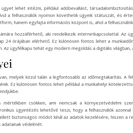
gyet lehet intézni, például adóbevallást, társadalombiztosítás
vül a felhasználók nyomon követhetik ügyeik státuszát, és értes
form, hanem egyfajta információs központ is, ahol a felhasználó
mára hozzáférhető, aki rendelkezik internetkapcsolattal. Az üg
nap 24 órájában elérhető. Ez különösen fontos lehet a munkaidő
Az ügyfélkapu tehát egy modern megoldás a digitális világban, 
yei
n, melyek közül talán a legfontosabb az időmegtakarítás. A fel
rténik. Ez különösen fontos lehet például a munkahelyi köteleze
rendjükbe.
tős mértékben csökken, ami nemcsak a környezetvédelmi sz
tronikus ügyintézés lehetővé teszi, hogy a felhasználók azonnal
mellett biztonságos módot kínál az adatok kezelésére, hiszen a
k adatainak védelmét.