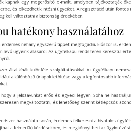
ók kapnak egy megerősítő e-mailt, amelyben tájékoztatják őket 
be, és elkezdhetik intézni ügyeiket. A regisztráció után fontos 
g kell változtatni a biztonság érdekében.
pu hatékony használatához
n érdemes néhány egyszerű tippet megfogadni. Először is, érde
 lévő ügyeink állásáról. Az ügyfélkapu rendszerén keresztül érte
yről.
 által kínált különféle szolgáltatásokkal. Az ügyfélkapu nemcsa
éldául a különböző űrlapok letöltése vagy a legfontosabb informá
kat.
ogy a jelszavunkat erős és egyedi legyen. Soha ne használjunk
szeresen megváltoztatni, és lehetőség szerint kétlépcsős azonosí
ndszer használata során, érdemes felkeresni a hivatalos ügyféls
jthat a felmerülő kérdésekben, és megkönnyítheti az ügyintézést