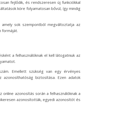
osan fejlődik, és rendszeresen új funkciókkal
áltatások köre folyamatosan bővül, így mindig
m, amely sok szempontból megváltoztatja az
 formáját.
ként a felhasználóknak el kell látogatniuk az
lyamatot.
onszám. Emellett szükség van egy érvényes
z azonosíthatóság biztosítása. Ezen adatok
z online azonosítás során a felhasználóknak a
ikeresen azonosították, egyedi azonosítót és