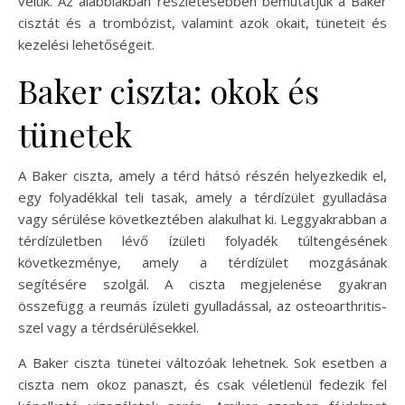
velük. Az alábbiakban részletesebben bemutatjuk a Baker
cisztát és a trombózist, valamint azok okait, tüneteit és
kezelési lehetőségeit.
Baker ciszta: okok és
tünetek
A Baker ciszta, amely a térd hátsó részén helyezkedik el,
egy folyadékkal teli tasak, amely a térdízület gyulladása
vagy sérülése következtében alakulhat ki. Leggyakrabban a
térdízületben lévő ízületi folyadék túltengésének
következménye, amely a térdízület mozgásának
segítésére szolgál. A ciszta megjelenése gyakran
összefügg a reumás ízületi gyulladással, az osteoarthritis-
szel vagy a térdsérülésekkel.
A Baker ciszta tünetei változóak lehetnek. Sok esetben a
ciszta nem okoz panaszt, és csak véletlenül fedezik fel