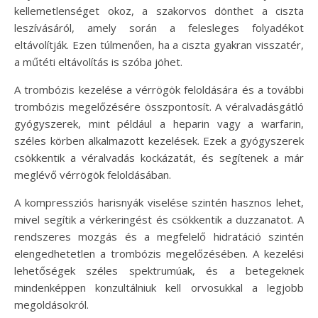
kellemetlenséget okoz, a szakorvos dönthet a ciszta
leszívásáról, amely során a felesleges folyadékot
eltávolítják. Ezen túlmenően, ha a ciszta gyakran visszatér,
a műtéti eltávolítás is szóba jöhet.
A trombózis kezelése a vérrögök feloldására és a további
trombózis megelőzésére összpontosít. A véralvadásgátló
gyógyszerek, mint például a heparin vagy a warfarin,
széles körben alkalmazott kezelések. Ezek a gyógyszerek
csökkentik a véralvadás kockázatát, és segítenek a már
meglévő vérrögök feloldásában.
A kompressziós harisnyák viselése szintén hasznos lehet,
mivel segítik a vérkeringést és csökkentik a duzzanatot. A
rendszeres mozgás és a megfelelő hidratáció szintén
elengedhetetlen a trombózis megelőzésében. A kezelési
lehetőségek széles spektrumúak, és a betegeknek
mindenképpen konzultálniuk kell orvosukkal a legjobb
megoldásokról.