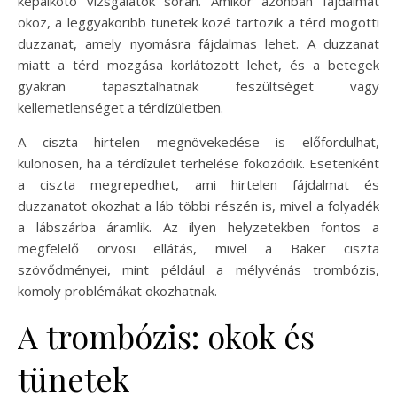
képalkotó vizsgálatok során. Amikor azonban fájdalmat
okoz, a leggyakoribb tünetek közé tartozik a térd mögötti
duzzanat, amely nyomásra fájdalmas lehet. A duzzanat
miatt a térd mozgása korlátozott lehet, és a betegek
gyakran tapasztalhatnak feszültséget vagy
kellemetlenséget a térdízületben.
A ciszta hirtelen megnövekedése is előfordulhat,
különösen, ha a térdízület terhelése fokozódik. Esetenként
a ciszta megrepedhet, ami hirtelen fájdalmat és
duzzanatot okozhat a láb többi részén is, mivel a folyadék
a lábszárba áramlik. Az ilyen helyzetekben fontos a
megfelelő orvosi ellátás, mivel a Baker ciszta
szövődményei, mint például a mélyvénás trombózis,
komoly problémákat okozhatnak.
A trombózis: okok és
tünetek