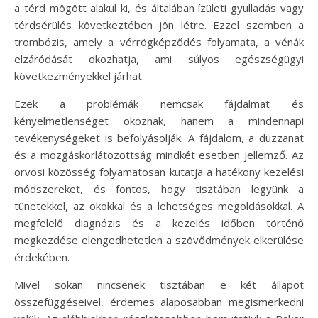
a térd mögött alakul ki, és általában ízületi gyulladás vagy
térdsérülés következtében jön létre. Ezzel szemben a
trombózis, amely a vérrögképződés folyamata, a vénák
elzáródását okozhatja, ami súlyos egészségügyi
következményekkel járhat.
Ezek a problémák nemcsak fájdalmat és
kényelmetlenséget okoznak, hanem a mindennapi
tevékenységeket is befolyásolják. A fájdalom, a duzzanat
és a mozgáskorlátozottság mindkét esetben jellemző. Az
orvosi közösség folyamatosan kutatja a hatékony kezelési
módszereket, és fontos, hogy tisztában legyünk a
tünetekkel, az okokkal és a lehetséges megoldásokkal. A
megfelelő diagnózis és a kezelés időben történő
megkezdése elengedhetetlen a szövődmények elkerülése
érdekében.
Mivel sokan nincsenek tisztában e két állapot
összefüggéseivel, érdemes alaposabban megismerkedni