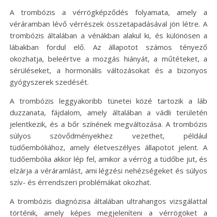
A trombózis a vérrögképződés folyamata, amely a
véráramban lévő vérrészek összetapadásával jön létre. A
trombózis általában a vénákban alakul ki, és különösen a
lábakban fordul elő. Az állapotot számos tényező
okozhatja, beleértve a mozgás hiányát, a műtéteket, a
sérüléseket, a hormonális változásokat és a bizonyos
gyógyszerek szedését.
A trombózis leggyakoribb tünetei közé tartozik a láb
duzzanata, fájdalom, amely általában a vádli területén
jelentkezik, és a bőr színének megváltozása. A trombózis
súlyos szövődményekhez vezethet, például
tüdőembóliához, amely életveszélyes állapotot jelent. A
tüdőembólia akkor lép fel, amikor a vérrög a tüdőbe jut, és
elzárja a véráramlást, ami légzési nehézségeket és súlyos
szív- és érrendszeri problémákat okozhat.
A trombózis diagnózisa általában ultrahangos vizsgálattal
történik, amely képes megjeleníteni a vérrögöket a