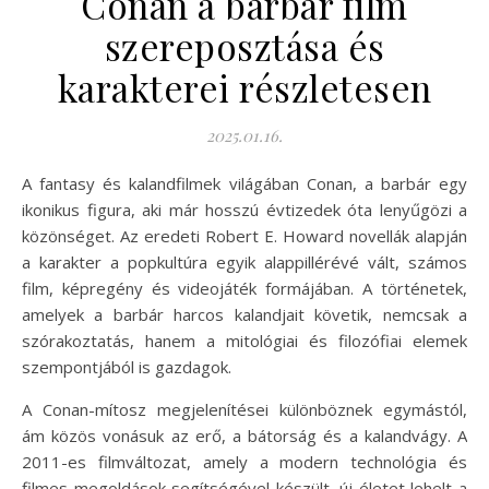
Conan a barbár film
szereposztása és
karakterei részletesen
2025.01.16.
A fantasy és kalandfilmek világában Conan, a barbár egy
ikonikus figura, aki már hosszú évtizedek óta lenyűgözi a
közönséget. Az eredeti Robert E. Howard novellák alapján
a karakter a popkultúra egyik alappillérévé vált, számos
film, képregény és videojáték formájában. A történetek,
amelyek a barbár harcos kalandjait követik, nemcsak a
szórakoztatás, hanem a mitológiai és filozófiai elemek
szempontjából is gazdagok.
A Conan-mítosz megjelenítései különböznek egymástól,
ám közös vonásuk az erő, a bátorság és a kalandvágy. A
2011-es filmváltozat, amely a modern technológia és
filmes megoldások segítségével készült, új életet lehelt a