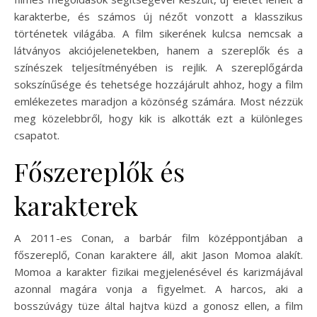
karakterbe, és számos új nézőt vonzott a klasszikus
történetek világába. A film sikerének kulcsa nemcsak a
látványos akciójelenetekben, hanem a szereplők és a
színészek teljesítményében is rejlik. A szereplőgárda
sokszínűsége és tehetsége hozzájárult ahhoz, hogy a film
emlékezetes maradjon a közönség számára. Most nézzük
meg közelebbről, hogy kik is alkották ezt a különleges
csapatot.
Főszereplők és
karakterek
A 2011-es Conan, a barbár film középpontjában a
főszereplő, Conan karaktere áll, akit Jason Momoa alakít.
Momoa a karakter fizikai megjelenésével és karizmájával
azonnal magára vonja a figyelmet. A harcos, aki a
bosszúvágy tüze által hajtva küzd a gonosz ellen, a film