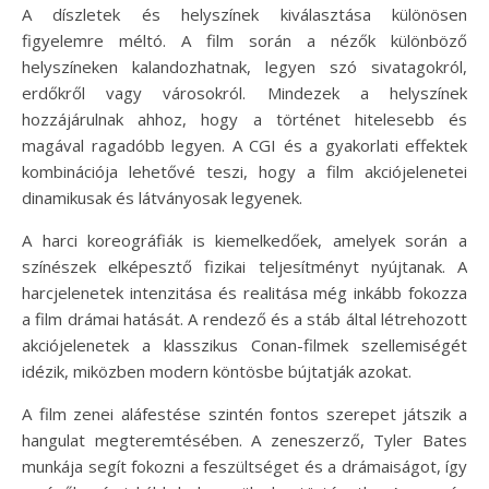
A díszletek és helyszínek kiválasztása különösen
figyelemre méltó. A film során a nézők különböző
helyszíneken kalandozhatnak, legyen szó sivatagokról,
erdőkről vagy városokról. Mindezek a helyszínek
hozzájárulnak ahhoz, hogy a történet hitelesebb és
magával ragadóbb legyen. A CGI és a gyakorlati effektek
kombinációja lehetővé teszi, hogy a film akciójelenetei
dinamikusak és látványosak legyenek.
A harci koreográfiák is kiemelkedőek, amelyek során a
színészek elképesztő fizikai teljesítményt nyújtanak. A
harcjelenetek intenzitása és realitása még inkább fokozza
a film drámai hatását. A rendező és a stáb által létrehozott
akciójelenetek a klasszikus Conan-filmek szellemiségét
idézik, miközben modern köntösbe bújtatják azokat.
A film zenei aláfestése szintén fontos szerepet játszik a
hangulat megteremtésében. A zeneszerző, Tyler Bates
munkája segít fokozni a feszültséget és a drámaiságot, így