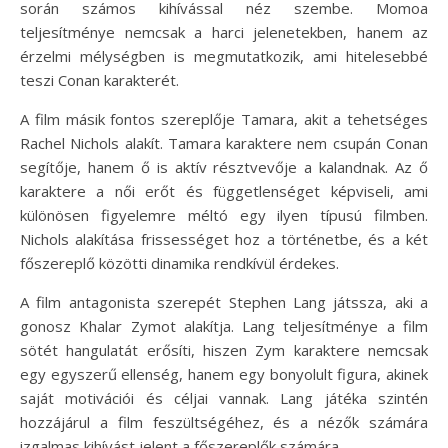
során számos kihívással néz szembe. Momoa
teljesítménye nemcsak a harci jelenetekben, hanem az
érzelmi mélységben is megmutatkozik, ami hitelesebbé
teszi Conan karakterét.
A film másik fontos szereplője Tamara, akit a tehetséges
Rachel Nichols alakít. Tamara karaktere nem csupán Conan
segítője, hanem ő is aktív résztvevője a kalandnak. Az ő
karaktere a női erőt és függetlenséget képviseli, ami
különösen figyelemre méltó egy ilyen típusú filmben.
Nichols alakítása frissességet hoz a történetbe, és a két
főszereplő közötti dinamika rendkívül érdekes.
A film antagonista szerepét Stephen Lang játssza, aki a
gonosz Khalar Zymot alakítja. Lang teljesítménye a film
sötét hangulatát erősíti, hiszen Zym karaktere nemcsak
egy egyszerű ellenség, hanem egy bonyolult figura, akinek
saját motivációi és céljai vannak. Lang játéka szintén
hozzájárul a film feszültségéhez, és a nézők számára
izgalmas kihívást jelent a főszereplők számára.