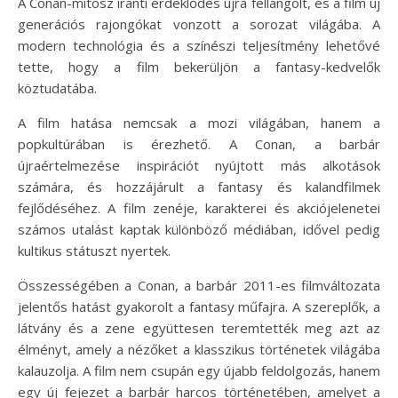
A Conan-mítosz iránti érdeklődés újra fellángolt, és a film új
generációs rajongókat vonzott a sorozat világába. A
modern technológia és a színészi teljesítmény lehetővé
tette, hogy a film bekerüljön a fantasy-kedvelők
köztudatába.
A film hatása nemcsak a mozi világában, hanem a
popkultúrában is érezhető. A Conan, a barbár
újraértelmezése inspirációt nyújtott más alkotások
számára, és hozzájárult a fantasy és kalandfilmek
fejlődéséhez. A film zenéje, karakterei és akciójelenetei
számos utalást kaptak különböző médiában, idővel pedig
kultikus státuszt nyertek.
Összességében a Conan, a barbár 2011-es filmváltozata
jelentős hatást gyakorolt a fantasy műfajra. A szereplők, a
látvány és a zene együttesen teremtették meg azt az
élményt, amely a nézőket a klasszikus történetek világába
kalauzolja. A film nem csupán egy újabb feldolgozás, hanem
egy új fejezet a barbár harcos történetében, amelyet a