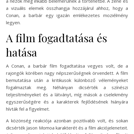
a nézők még inkább belemerülnek a történetbe. A zene és
a vizuális elemek összhangja hozzájárul ahhoz, hogy a
Conan, a barbár egy igazán emlékezetes moziélmény
legyen.
A film fogadtatása és
hatása
A Conan, a barbár film fogadtatása vegyes volt, de a
rajongók körében nagy népszerűségnek örvendett. A film
bemutatása után a kritikusok különböző véleményeket
fogalmaztak meg. Néhányan dicsérték a színészi
teljesítményeket és a látványt, míg mások a cselekmény
egyszerűségére és a karakterek fejlődésének hiányára
hívták fel a figyelmet.
A közönség reakciója azonban pozitívabb volt, és sokan
dicsérték Jason Momoa karakterét és a film akciójeleneteit.