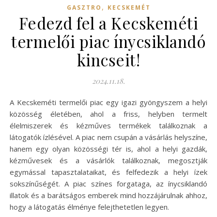
,
GASZTRO
KECSKEMÉT
Fedezd fel a Kecskeméti
termelői piac ínycsiklandó
kincseit!
2024.11.18.
A Kecskeméti termelői piac egy igazi gyöngyszem a helyi
közösség életében, ahol a friss, helyben termelt
élelmiszerek és kézműves termékek találkoznak a
látogatók ízlésével. A piac nem csupán a vásárlás helyszíne,
hanem egy olyan közösségi tér is, ahol a helyi gazdák,
kézművesek és a vásárlók találkoznak, megosztják
egymással tapasztalataikat, és felfedezik a helyi ízek
sokszínűségét. A piac színes forgataga, az ínycsiklandó
illatok és a barátságos emberek mind hozzájárulnak ahhoz,
hogy a látogatás élménye felejthetetlen legyen.