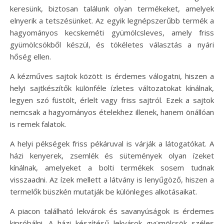
keresünk, biztosan találunk olyan termékeket, amelyek
elnyerik a tetszésünket. Az egyik legnépszerűbb termék a
hagyományos kecskeméti gyümölcsleves, amely friss
gyümölcsökből készül, és tökéletes választás a nyári
hőség ellen.
A kézműves sajtok között is érdemes válogatni, hiszen a
helyi sajtkészítők különféle ízletes változatokat kínálnak,
legyen szó füstölt, érlelt vagy friss sajtról. Ezek a sajtok
nemcsak a hagyományos ételekhez illenek, hanem önállóan
is remek falatok.
A helyi pékségek friss pékáruval is várják a látogatókat. A
házi kenyerek, zsemlék és sütemények olyan ízeket
kínálnak, amelyeket a bolti termékek sosem tudnak
visszaadni. Az ízek mellett a látvány is lenyűgöző, hiszen a
termelők büszkén mutatják be különleges alkotásaikat.
A piacon található lekvárok és savanyúságok is érdemes
kipróbálni. A házi készítésű lekvárok gyümölcsök széles