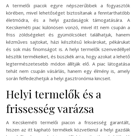
A termelői piacok egyre népszerűbbek a fogyasztók
körében, mivel lehetőséget biztosítanak a fenntarthatóbb
életmódra, és a helyi gazdaságok támogatására. A
Kecskeméti piac különösen vonzó, mivel itt nem csupán a
friss zöldségeket és gyümölcsöket találhatjuk, hanem
kézműves sajtokat, házi készítésű lekvárokat, pékárukat
és sok más finomságot is. A helyi termelők szenvedéllyel
készítik termékeiket, és büszkék arra, hogy azokat a lehető
legtermészetesebb módon állítják elő. A piac látogatása
tehát nem csupán vásárlás, hanem egy élmény is, amely
során felfedezhetjük a helyi gasztronómia kincseit.
Helyi termelők és a
frissesség varázsa
A Kecskeméti termelői piacon a frissesség garantált,
hiszen az itt kapható termékek közvetlenül a helyi gazdák