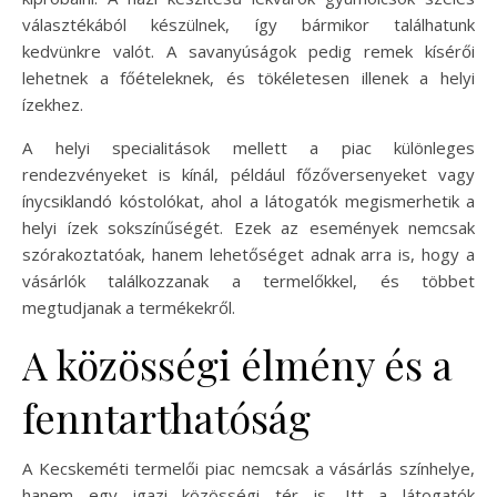
választékából készülnek, így bármikor találhatunk
kedvünkre valót. A savanyúságok pedig remek kísérői
lehetnek a főételeknek, és tökéletesen illenek a helyi
ízekhez.
A helyi specialitások mellett a piac különleges
rendezvényeket is kínál, például főzőversenyeket vagy
ínycsiklandó kóstolókat, ahol a látogatók megismerhetik a
helyi ízek sokszínűségét. Ezek az események nemcsak
szórakoztatóak, hanem lehetőséget adnak arra is, hogy a
vásárlók találkozzanak a termelőkkel, és többet
megtudjanak a termékekről.
A közösségi élmény és a
fenntarthatóság
A Kecskeméti termelői piac nemcsak a vásárlás színhelye,
hanem egy igazi közösségi tér is. Itt a látogatók