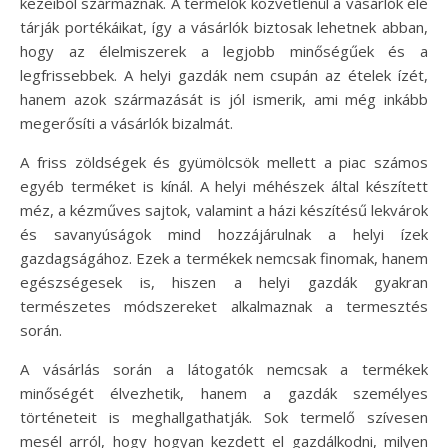
kezeiből származnak. A termelők közvetlenül a vásárlók elé
tárják portékáikat, így a vásárlók biztosak lehetnek abban,
hogy az élelmiszerek a legjobb minőségűek és a
legfrissebbek. A helyi gazdák nem csupán az ételek ízét,
hanem azok származását is jól ismerik, ami még inkább
megerősíti a vásárlók bizalmát.
A friss zöldségek és gyümölcsök mellett a piac számos
egyéb terméket is kínál. A helyi méhészek által készített
méz, a kézműves sajtok, valamint a házi készítésű lekvárok
és savanyúságok mind hozzájárulnak a helyi ízek
gazdagságához. Ezek a termékek nemcsak finomak, hanem
egészségesek is, hiszen a helyi gazdák gyakran
természetes módszereket alkalmaznak a termesztés
során.
A vásárlás során a látogatók nemcsak a termékek
minőségét élvezhetik, hanem a gazdák személyes
történeteit is meghallgathatják. Sok termelő szívesen
mesél arról, hogy hogyan kezdett el gazdálkodni, milyen