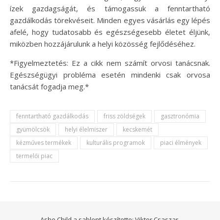
ízek gazdagságát, és támogassuk a fenntartható
gazdálkodás törekvéseit. Minden egyes vásárlás egy lépés
afelé, hogy tudatosabb és egészségesebb életet éljünk,
miközben hozzájárulunk a helyi közösség fejlődéséhez.
*Figyelmeztetés: Ez a cikk nem számít orvosi tanácsnak.
Egészségügyi probléma esetén mindenki csak orvosa
tanácsát fogadja meg.*
fenntartható gazdálkodás
friss zöldségek
gasztronómia
gyümölcsök
helyi élelmiszer
kecskemét
kézműves termékek
kulturális programok
piaci élmények
termelői piac
Ashe Child a sablont készítette:
Viktor Csaszar.