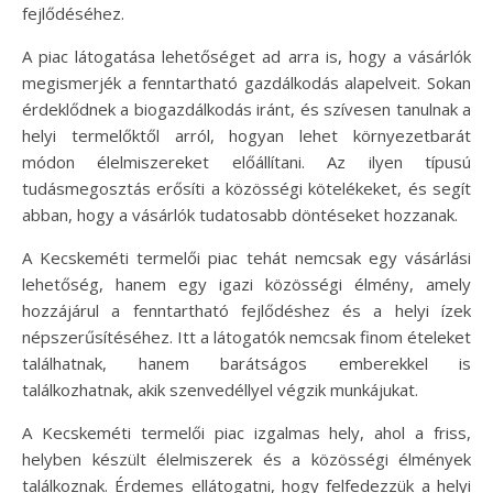
fejlődéséhez.
A piac látogatása lehetőséget ad arra is, hogy a vásárlók
megismerjék a fenntartható gazdálkodás alapelveit. Sokan
érdeklődnek a biogazdálkodás iránt, és szívesen tanulnak a
helyi termelőktől arról, hogyan lehet környezetbarát
módon élelmiszereket előállítani. Az ilyen típusú
tudásmegosztás erősíti a közösségi kötelékeket, és segít
abban, hogy a vásárlók tudatosabb döntéseket hozzanak.
A Kecskeméti termelői piac tehát nemcsak egy vásárlási
lehetőség, hanem egy igazi közösségi élmény, amely
hozzájárul a fenntartható fejlődéshez és a helyi ízek
népszerűsítéséhez. Itt a látogatók nemcsak finom ételeket
találhatnak, hanem barátságos emberekkel is
találkozhatnak, akik szenvedéllyel végzik munkájukat.
A Kecskeméti termelői piac izgalmas hely, ahol a friss,
helyben készült élelmiszerek és a közösségi élmények
találkoznak. Érdemes ellátogatni, hogy felfedezzük a helyi