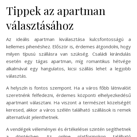
Tippek az apartman
választásához
Az ideális apartman kiválasztása kulcsfontosságú a
kellemes pihenéshez. Először is, érdemes átgondolni, hogy
milyen típusú szállásra van szükség. Családi kirándulás
esetén egy tágas apartman, míg romantikus hétvége
alkalmával egy hangulatos, kicsi szállás lehet a legjobb
választás.
A helyszín is fontos szempont. Ha a város főbb látnivalóit
szeretnénk felfedezni, érdemes központi elhelyezkedésű
apartmant választani. Ha viszont a természet közelségét
keresed, akkor a város szélén található szállások is remek
alternatívát jelenthetnek.
A vendégek véleményei és értékelései szintén segíthetnek
a döntésben. Az online platformokon található