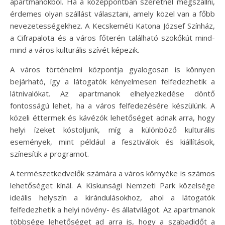
apartmanokból. Ha a középpontban szeretnél megszállni,
érdemes olyan szállást választani, amely közel van a főbb
nevezetességekhez. A Kecskeméti Katona József Színház,
a Cifrapalota és a város főterén található szökőkút mind-
mind a város kulturális szívét képezik.
A város történelmi központja gyalogosan is könnyen
bejárható, így a látogatók kényelmesen felfedezhetik a
látnivalókat. Az apartmanok elhelyezkedése döntő
fontosságú lehet, ha a város felfedezésére készülünk. A
közeli éttermek és kávézók lehetőséget adnak arra, hogy
helyi ízeket kóstoljunk, míg a különböző kulturális
események, mint például a fesztiválok és kiállítások,
színesítik a programot.
A természetkedvelők számára a város környéke is számos
lehetőséget kínál. A Kiskunsági Nemzeti Park közelsége
ideális helyszín a kirándulásokhoz, ahol a látogatók
felfedezhetik a helyi növény- és állatvilágot. Az apartmanok
többsége lehetőséget ad arra is, hogy a szabadidőt a