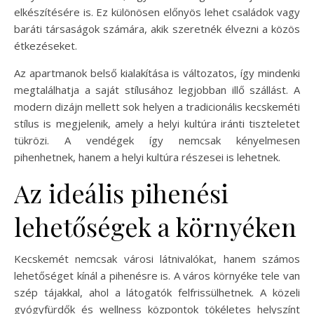
elkészítésére is. Ez különösen előnyös lehet családok vagy
baráti társaságok számára, akik szeretnék élvezni a közös
étkezéseket.
Az apartmanok belső kialakítása is változatos, így mindenki
megtalálhatja a saját stílusához legjobban illő szállást. A
modern dizájn mellett sok helyen a tradicionális kecskeméti
stílus is megjelenik, amely a helyi kultúra iránti tiszteletet
tükrözi. A vendégek így nemcsak kényelmesen
pihenhetnek, hanem a helyi kultúra részesei is lehetnek.
Az ideális pihenési
lehetőségek a környéken
Kecskemét nemcsak városi látnivalókat, hanem számos
lehetőséget kínál a pihenésre is. A város környéke tele van
szép tájakkal, ahol a látogatók felfrissülhetnek. A közeli
gyógyfürdők és wellness központok tökéletes helyszínt