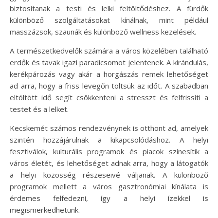
biztosítanak a testi és lelki feltöltődéshez. A fürdők
különböző szolgáltatásokat kínálnak, mint például
masszázsok, szaunák és különböző wellness kezelések.
A természetkedvelők számára a város közelében található
erdők és tavak igazi paradicsomot jelentenek. A kirándulás,
kerékpározás vagy akár a horgászás remek lehetőséget
ad arra, hogy a friss levegőn töltsük az időt. A szabadban
eltöltött idő segít csökkenteni a stresszt és felfrissíti a
testet és a lelket.
Kecskemét számos rendezvénynek is otthont ad, amelyek
szintén hozzájárulnak a kikapcsolódáshoz. A helyi
fesztiválok, kulturális programok és piacok színesítik a
város életét, és lehetőséget adnak arra, hogy a látogatók
a helyi közösség részeseivé váljanak. A különböző
programok mellett a város gasztronómiai kínálata is
érdemes felfedezni, így a helyi ízekkel is
megismerkedhetünk.