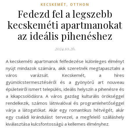
,
KECSKEMÉT
OTTHON
Fedezd fel a legszebb
kecskeméti apartmanokat
az ideális pihenéshez
2024.10.26.
A kecskeméti apartmanok felfedezése különleges élményt
nyújt mindazok számára, akik szeretnék megtapasztalni a
város varázsát. Kecskemét, a híres
gyümölcstermesztéséről és a gyönyörű art nouveau
épületeiről ismert település, ideális helyszín a pihenésre és
a kikapcsolódásra. A város gazdag kulturális örökséggel
rendelkezik, számos látnivalóval és programlehetőséggel
várja a látogatókat. Akár egy romantikus hétvégét, akár
egy családi kirándulást tervezel, a megfelelő szálláshely
kiválasztása kulcsfontosságú a kellemes élményhez.