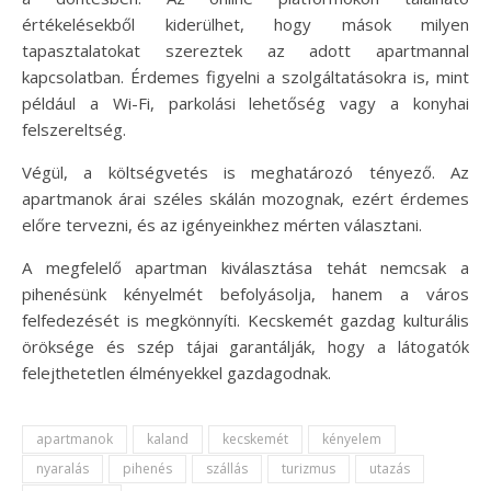
értékelésekből kiderülhet, hogy mások milyen
tapasztalatokat szereztek az adott apartmannal
kapcsolatban. Érdemes figyelni a szolgáltatásokra is, mint
például a Wi-Fi, parkolási lehetőség vagy a konyhai
felszereltség.
Végül, a költségvetés is meghatározó tényező. Az
apartmanok árai széles skálán mozognak, ezért érdemes
előre tervezni, és az igényeinkhez mérten választani.
A megfelelő apartman kiválasztása tehát nemcsak a
pihenésünk kényelmét befolyásolja, hanem a város
felfedezését is megkönnyíti. Kecskemét gazdag kulturális
öröksége és szép tájai garantálják, hogy a látogatók
felejthetetlen élményekkel gazdagodnak.
apartmanok
kaland
kecskemét
kényelem
nyaralás
pihenés
szállás
turizmus
utazás