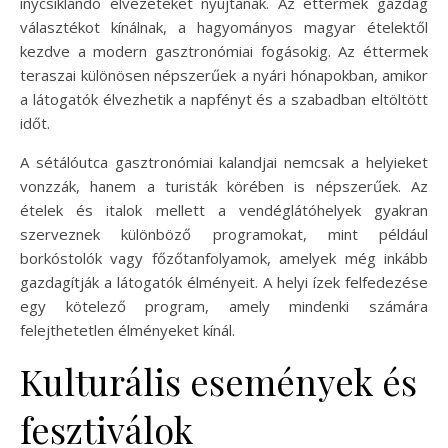
ínycsiklandó élvezeteket nyújtanak. Az éttermek gazdag
választékot kínálnak, a hagyományos magyar ételektől
kezdve a modern gasztronómiai fogásokig. Az éttermek
teraszai különösen népszerűek a nyári hónapokban, amikor
a látogatók élvezhetik a napfényt és a szabadban eltöltött
időt.
A sétálóutca gasztronómiai kalandjai nemcsak a helyieket
vonzzák, hanem a turisták körében is népszerűek. Az
ételek és italok mellett a vendéglátóhelyek gyakran
szerveznek különböző programokat, mint például
borkóstolók vagy főzőtanfolyamok, amelyek még inkább
gazdagítják a látogatók élményeit. A helyi ízek felfedezése
egy kötelező program, amely mindenki számára
felejthetetlen élményeket kínál.
Kulturális események és
fesztiválok