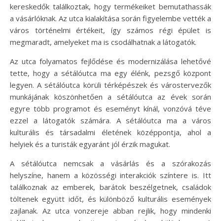
kereskedők találkoztak, hogy termékeiket bemutathassák
a vásárlóknak. Az utca kialakítása során figyelembe vették a
város történelmi értékeit, így számos régi épület is
megmaradt, amelyeket ma is csodálhatnak a látogatók.
Az utca folyamatos fejlődése és modernizálása lehetővé
tette, hogy a sétálóutca ma egy élénk, pezsgő központ
legyen. A sétálóutca körüli térképészek és várostervezők
munkájának köszönhetően a sétálóutca az évek során
egyre több programot és eseményt kínál, vonzóvá téve
ezzel a látogatók számára. A sétálóutca ma a város
kulturális és társadalmi életének középpontja, ahol a
helyiek és a turisták egyaránt jól érzik magukat.
A sétálóutca nemcsak a vásárlás és a szórakozás
helyszíne, hanem a közösségi interakciók színtere is. Itt
találkoznak az emberek, barátok beszélgetnek, családok
töltenek együtt időt, és különböző kulturális események
zajlanak. Az utca vonzereje abban rejlik, hogy mindenki