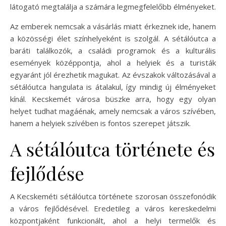
látogató megtalálja a számára legmegfelelőbb élményeket.
Az emberek nemcsak a vásárlás miatt érkeznek ide, hanem
a közösségi élet színhelyeként is szolgál. A sétálóutca a
baráti találkozók, a családi programok és a kulturális
események középpontja, ahol a helyiek és a turisták
egyaránt jól érezhetik magukat. Az évszakok változásával a
sétálóutca hangulata is átalakul, így mindig új élményeket
kínál. Kecskemét városa büszke arra, hogy egy olyan
helyet tudhat magáénak, amely nemcsak a város szívében,
hanem a helyiek szívében is fontos szerepet játszik.
A sétálóutca története és
fejlődése
A Kecskeméti sétálóutca története szorosan összefonódik
a város fejlődésével. Eredetileg a város kereskedelmi
központjaként funkcionált, ahol a helyi termelők és