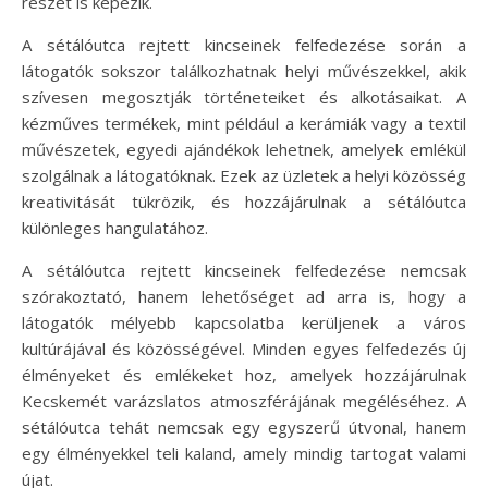
részét is képezik.
A sétálóutca rejtett kincseinek felfedezése során a
látogatók sokszor találkozhatnak helyi művészekkel, akik
szívesen megosztják történeteiket és alkotásaikat. A
kézműves termékek, mint például a kerámiák vagy a textil
művészetek, egyedi ajándékok lehetnek, amelyek emlékül
szolgálnak a látogatóknak. Ezek az üzletek a helyi közösség
kreativitását tükrözik, és hozzájárulnak a sétálóutca
különleges hangulatához.
A sétálóutca rejtett kincseinek felfedezése nemcsak
szórakoztató, hanem lehetőséget ad arra is, hogy a
látogatók mélyebb kapcsolatba kerüljenek a város
kultúrájával és közösségével. Minden egyes felfedezés új
élményeket és emlékeket hoz, amelyek hozzájárulnak
Kecskemét varázslatos atmoszférájának megéléséhez. A
sétálóutca tehát nemcsak egy egyszerű útvonal, hanem
egy élményekkel teli kaland, amely mindig tartogat valami
újat.