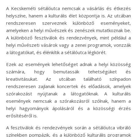
A Kecskeméti sétálóutca nemcsak a vásárlás és étkezés
helyszíne, hanem a kulturális élet központja is. Az utcában
rendszeresen szerveznek különböző eseményeket,
amelyeken a helyi művészek és zenészek mutatkoznak be.
A különböző fesztiválok és rendezvények, mint például a
helyi művészeti vásárok vagy a zenei programok, vonzzák
a látogatókat, és élénkítik a sétálóutca légkörét.
Ezek az események lehetőséget adnak a helyi közösség
számára, hogy bemutassák tehetségüket és
kreativitásukat. Az utcában található színpadon
rendszeresen zajlanak koncertek és előadások, amelyek
szórakozást nyújtanak a látogatóknak. A kulturális
események nemcsak a szórakozásról szólnak, hanem a
helyi hagyományok ápolásáról és a közösségi érzés
erősítéséről is.
A fesztiválok és rendezvények során a sétálóutca vibráló
színekben pompázik, és a különböző kulturális programok