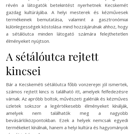
révén a látogatók betekintést nyerhetnek Kecskemét
gazdag kultúrájába. A helyi mesterek és kézművesek
termékeinek bemutatása, valamint a gasztronómiai
különlegességek kóstolása mind hozzájárulnak ahhoz, hogy
a sétálóutca minden látogató számára felejthetetlen
élményeket nyújtson.
A sétálóutca rejtett
kincsei
Bár a Kecskeméti sétálóutca főbb vonzerejei jól ismertek,
számos rejtett kincs is található itt, amelyek felfedezésre
várnak. Az apróbb boltok, művészeti galériák és kézműves
üzletek sokszor a legértékesebb élményeket kínálják,
amelyek nem találhatók meg a nagyobb
bevásárlóközpontokban. Ezek a helyek nemcsak egyedi
termékeket kínálnak, hanem a helyi kultúra és hagyományok