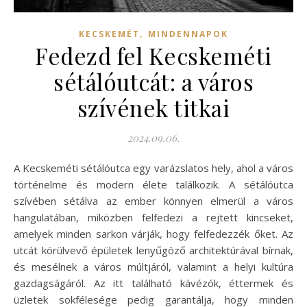
,
KECSKEMÉT
MINDENNAPOK
Fedezd fel Kecskeméti
sétálóutcát: a város
szívének titkai
2024.09.06.
A Kecskeméti sétálóutca egy varázslatos hely, ahol a város
történelme és modern élete találkozik. A sétálóutca
szívében sétálva az ember könnyen elmerül a város
hangulatában, miközben felfedezi a rejtett kincseket,
amelyek minden sarkon várják, hogy felfedezzék őket. Az
utcát körülvevő épületek lenyűgöző architektúrával bírnak,
és mesélnek a város múltjáról, valamint a helyi kultúra
gazdagságáról. Az itt található kávézók, éttermek és
üzletek sokfélesége pedig garantálja, hogy minden