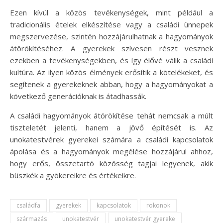
Ezen kívül a közös tevékenységek, mint például a
tradicionális ételek elkészítése vagy a családi ünnepek
megszervezése, szintén hozzájárulhatnak a hagyományok
átörökítéséhez. A gyerekek szívesen részt vesznek
ezekben a tevékenységekben, és így élővé válik a családi
kultúra. Az ilyen közös élmények erősítik a kötelékeket, és
segítenek a gyerekeknek abban, hogy a hagyományokat a
következő generációknak is átadhassák.
A családi hagyományok átörökítése tehát nemcsak a múlt
tiszteletét jelenti, hanem a jövő építését is. Az
unokatestvérek gyerekei számára a családi kapcsolatok
ápolása és a hagyományok megélése hozzájárul ahhoz,
hogy erős, összetartó közösség tagjai legyenek, akik
büszkék a gyökereikre és értékeikre.
családfa
gyerekek
kapcsolatok
rokonok
származás
unokatestvér
unokatestvér gyereke