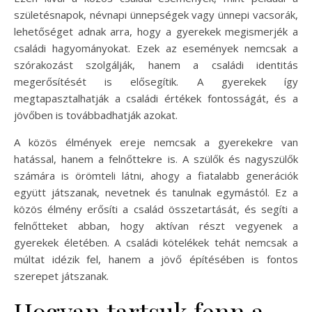
születésnapok, névnapi ünnepségek vagy ünnepi vacsorák,
lehetőséget adnak arra, hogy a gyerekek megismerjék a
családi hagyományokat. Ezek az események nemcsak a
szórakozást szolgálják, hanem a családi identitás
megerősítését is elősegítik. A gyerekek így
megtapasztalhatják a családi értékek fontosságát, és a
jövőben is továbbadhatják azokat.
A közös élmények ereje nemcsak a gyerekekre van
hatással, hanem a felnőttekre is. A szülők és nagyszülők
számára is örömteli látni, ahogy a fiatalabb generációk
együtt játszanak, nevetnek és tanulnak egymástól. Ez a
közös élmény erősíti a család összetartását, és segíti a
felnőtteket abban, hogy aktívan részt vegyenek a
gyerekek életében. A családi kötelékek tehát nemcsak a
múltat idézik fel, hanem a jövő építésében is fontos
szerepet játszanak.
Hogyan tartsuk fenn a