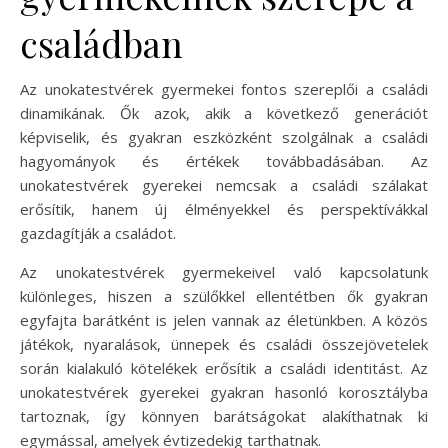
családban
Az unokatestvérek gyermekei fontos szereplői a családi
dinamikának. Ők azok, akik a következő generációt
képviselik, és gyakran eszközként szolgálnak a családi
hagyományok és értékek továbbadásában. Az
unokatestvérek gyerekei nemcsak a családi szálakat
erősítik, hanem új élményekkel és perspektívákkal
gazdagítják a családot.
Az unokatestvérek gyermekeivel való kapcsolatunk
különleges, hiszen a szülőkkel ellentétben ők gyakran
egyfajta barátként is jelen vannak az életünkben. A közös
játékok, nyaralások, ünnepek és családi összejövetelek
során kialakuló kötelékek erősítik a családi identitást. Az
unokatestvérek gyerekei gyakran hasonló korosztályba
tartoznak, így könnyen barátságokat alakíthatnak ki
egymással, amelyek évtizedekig tarthatnak.