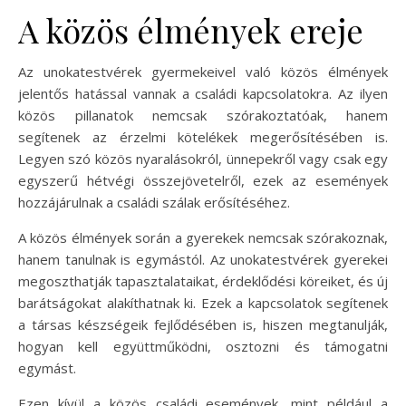
A közös élmények ereje
Az unokatestvérek gyermekeivel való közös élmények
jelentős hatással vannak a családi kapcsolatokra. Az ilyen
közös pillanatok nemcsak szórakoztatóak, hanem
segítenek az érzelmi kötelékek megerősítésében is.
Legyen szó közös nyaralásokról, ünnepekről vagy csak egy
egyszerű hétvégi összejövetelről, ezek az események
hozzájárulnak a családi szálak erősítéséhez.
A közös élmények során a gyerekek nemcsak szórakoznak,
hanem tanulnak is egymástól. Az unokatestvérek gyerekei
megoszthatják tapasztalataikat, érdeklődési köreiket, és új
barátságokat alakíthatnak ki. Ezek a kapcsolatok segítenek
a társas készségeik fejlődésében is, hiszen megtanulják,
hogyan kell együttműködni, osztozni és támogatni
egymást.
Ezen kívül a közös családi események, mint például a