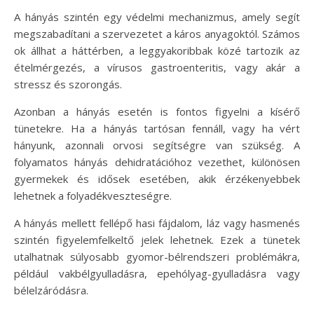
A hányás szintén egy védelmi mechanizmus, amely segít
megszabadítani a szervezetet a káros anyagoktól. Számos
ok állhat a háttérben, a leggyakoribbak közé tartozik az
ételmérgezés, a vírusos gastroenteritis, vagy akár a
stressz és szorongás.
Azonban a hányás esetén is fontos figyelni a kísérő
tünetekre. Ha a hányás tartósan fennáll, vagy ha vért
hányunk, azonnali orvosi segítségre van szükség. A
folyamatos hányás dehidratációhoz vezethet, különösen
gyermekek és idősek esetében, akik érzékenyebbek
lehetnek a folyadékveszteségre.
A hányás mellett fellépő hasi fájdalom, láz vagy hasmenés
szintén figyelemfelkeltő jelek lehetnek. Ezek a tünetek
utalhatnak súlyosabb gyomor-bélrendszeri problémákra,
például vakbélgyulladásra, epehólyag-gyulladásra vagy
bélelzáródásra.