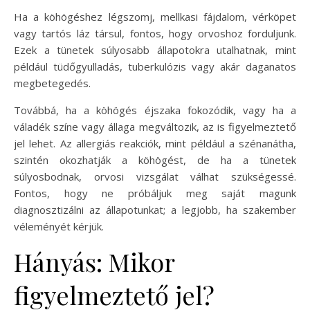
Ha a köhögéshez légszomj, mellkasi fájdalom, vérköpet
vagy tartós láz társul, fontos, hogy orvoshoz forduljunk.
Ezek a tünetek súlyosabb állapotokra utalhatnak, mint
például tüdőgyulladás, tuberkulózis vagy akár daganatos
megbetegedés.
Továbbá, ha a köhögés éjszaka fokozódik, vagy ha a
váladék színe vagy állaga megváltozik, az is figyelmeztető
jel lehet. Az allergiás reakciók, mint például a szénanátha,
szintén okozhatják a köhögést, de ha a tünetek
súlyosbodnak, orvosi vizsgálat válhat szükségessé.
Fontos, hogy ne próbáljuk meg saját magunk
diagnosztizálni az állapotunkat; a legjobb, ha szakember
véleményét kérjük.
Hányás: Mikor
figyelmeztető jel?