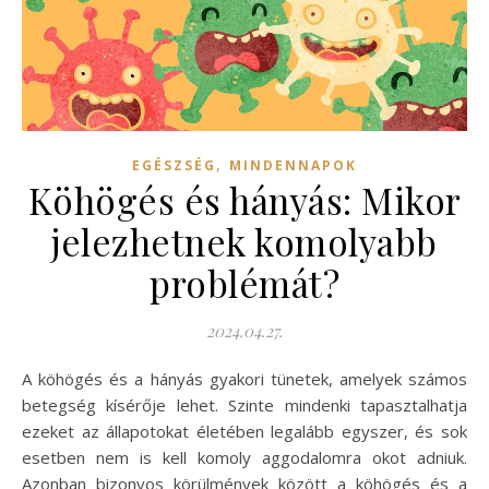
,
EGÉSZSÉG
MINDENNAPOK
Köhögés és hányás: Mikor
jelezhetnek komolyabb
problémát?
2024.04.27.
A köhögés és a hányás gyakori tünetek, amelyek számos
betegség kísérője lehet. Szinte mindenki tapasztalhatja
ezeket az állapotokat életében legalább egyszer, és sok
esetben nem is kell komoly aggodalomra okot adniuk.
Azonban bizonyos körülmények között a köhögés és a