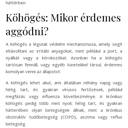
háttérben.
Köhögés: Mikor érdemes
aggódni?
A köhögés a légutak védelmi mechanizmusa, amely segít
eltávolítani az irritáló anyagokat, mint például a port, a
nyálkát vagy a kórokozókat. Azonban ha a köhögés
tartósan fennáll, vagy egyéb tünetekkel társul, érdemes
komolyan venni az állapotot.
A köhögés lehet akut, ami általában néhány napig vagy
hétig tart, és gyakran vírusos fertőzések, például
megfázás vagy influenza következménye. A krónikus
köhögés pedig több mint nyolc hétig tart, és gyakran
hátterében olyan betegségek állnak, mint a krónikus
obstruktív tüdőbetegség (COPD), asztma vagy reflux
betegség.