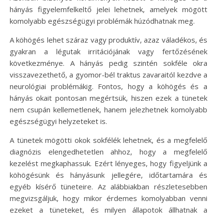
hányás figyelemfelkeltő jelei lehetnek, amelyek mögött
komolyabb egészségügyi problémák húzódhatnak meg.
A köhögés lehet száraz vagy produktív, azaz váladékos, és
gyakran a légutak irritációjának vagy fertőzésének
következménye. A hányás pedig szintén sokféle okra
visszavezethető, a gyomor-bél traktus zavaraitól kezdve a
neurológiai problémákig. Fontos, hogy a köhögés és a
hányás okait pontosan megértsük, hiszen ezek a tünetek
nem csupán kellemetlenek, hanem jelezhetnek komolyabb
egészségügyi helyzeteket is.
A tünetek mögötti okok sokfélék lehetnek, és a megfelelő
diagnózis elengedhetetlen ahhoz, hogy a megfelelő
kezelést megkaphassuk. Ezért lényeges, hogy figyeljünk a
köhögésünk és hányásunk jellegére, időtartamára és
egyéb kísérő tüneteire. Az alábbiakban részletesebben
megvizsgáljuk, hogy mikor érdemes komolyabban venni
ezeket a tüneteket, és milyen állapotok állhatnak a