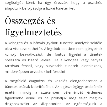
segítségét kérni, ha úgy érezzük, hogy a pszichés
állapotunk befolyásolja a fizikai tüneteinket.
Összegzés és
figyelmeztetés
A köhögés és a hányás gyakori tünetek, amelyek sokféle
okra visszavezethetők. A legtöbb esetben nem igényelnek
komoly beavatkozást, de fontos figyelni a tünetek
hosszára és kísérő jeleire. Ha a köhögés vagy hányás
tartósan fennáll, vagy súlyosabb tünetek jelentkeznek,
mindenképpen orvoshoz kell fordulni.
A megfelelő diagnózis és kezelés elengedhetetlen a
tünetek okának kiderítéséhez. Az egészségügyi problémák
esetén mindig a szakember véleményét érdemes
figyelembe venni, és ne próbáljuk meg saját magunk
diagnosztizálni az állapotunkat. Az egészségünk a