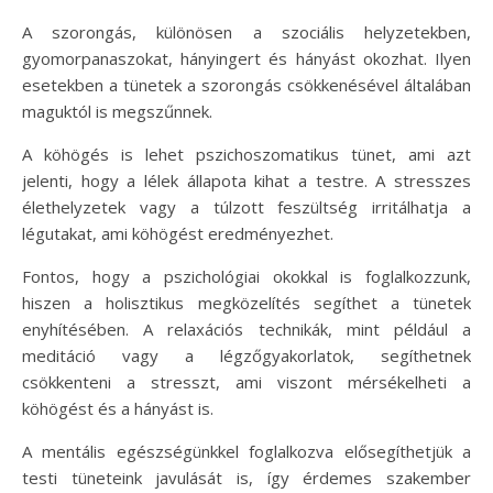
A szorongás, különösen a szociális helyzetekben,
gyomorpanaszokat, hányingert és hányást okozhat. Ilyen
esetekben a tünetek a szorongás csökkenésével általában
maguktól is megszűnnek.
A köhögés is lehet pszichoszomatikus tünet, ami azt
jelenti, hogy a lélek állapota kihat a testre. A stresszes
élethelyzetek vagy a túlzott feszültség irritálhatja a
légutakat, ami köhögést eredményezhet.
Fontos, hogy a pszichológiai okokkal is foglalkozzunk,
hiszen a holisztikus megközelítés segíthet a tünetek
enyhítésében. A relaxációs technikák, mint például a
meditáció vagy a légzőgyakorlatok, segíthetnek
csökkenteni a stresszt, ami viszont mérsékelheti a
köhögést és a hányást is.
A mentális egészségünkkel foglalkozva elősegíthetjük a
testi tüneteink javulását is, így érdemes szakember