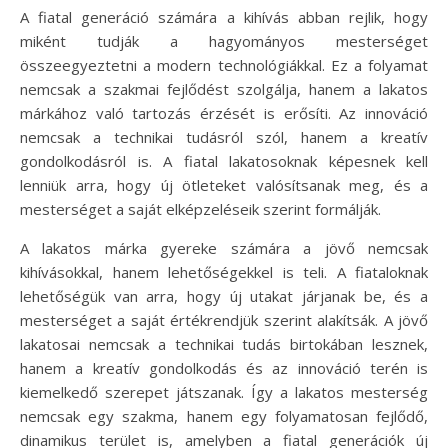
A fiatal generáció számára a kihívás abban rejlik, hogy
miként tudják a hagyományos mesterséget
összeegyeztetni a modern technológiákkal. Ez a folyamat
nemcsak a szakmai fejlődést szolgálja, hanem a lakatos
márkához való tartozás érzését is erősíti. Az innováció
nemcsak a technikai tudásról szól, hanem a kreatív
gondolkodásról is. A fiatal lakatosoknak képesnek kell
lenniük arra, hogy új ötleteket valósítsanak meg, és a
mesterséget a saját elképzeléseik szerint formálják.
A lakatos márka gyereke számára a jövő nemcsak
kihívásokkal, hanem lehetőségekkel is teli. A fiataloknak
lehetőségük van arra, hogy új utakat járjanak be, és a
mesterséget a saját értékrendjük szerint alakítsák. A jövő
lakatosai nemcsak a technikai tudás birtokában lesznek,
hanem a kreatív gondolkodás és az innováció terén is
kiemelkedő szerepet játszanak. Így a lakatos mesterség
nemcsak egy szakma, hanem egy folyamatosan fejlődő,
dinamikus terület is, amelyben a fiatal generációk új