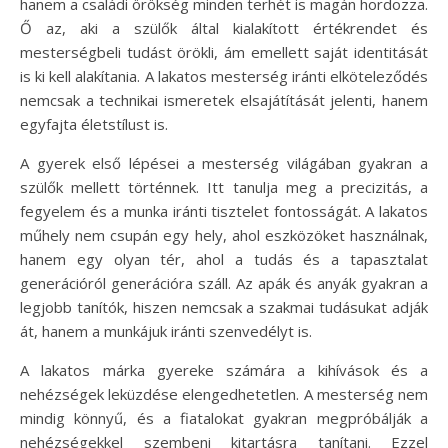
hanem a családi örökség minden terhét is magán hordozza.
Ő az, aki a szülők által kialakított értékrendet és
mesterségbeli tudást örökli, ám emellett saját identitását
is ki kell alakítania. A lakatos mesterség iránti elköteleződés
nemcsak a technikai ismeretek elsajátítását jelenti, hanem
egyfajta életstílust is.
A gyerek első lépései a mesterség világában gyakran a
szülők mellett történnek. Itt tanulja meg a precizitás, a
fegyelem és a munka iránti tisztelet fontosságát. A lakatos
műhely nem csupán egy hely, ahol eszközöket használnak,
hanem egy olyan tér, ahol a tudás és a tapasztalat
generációról generációra száll. Az apák és anyák gyakran a
legjobb tanítók, hiszen nemcsak a szakmai tudásukat adják
át, hanem a munkájuk iránti szenvedélyt is.
A lakatos márka gyereke számára a kihívások és a
nehézségek leküzdése elengedhetetlen. A mesterség nem
mindig könnyű, és a fiatalokat gyakran megpróbálják a
nehézségekkel szembeni kitartásra tanítani. Ezzel