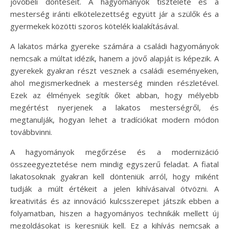
jövőbeli döntéseit. A hagyományok tisztelete és a
mesterség iránti elkötelezettség együtt jár a szülők és a
gyermekek közötti szoros kötelék kialakításával.
A lakatos márka gyereke számára a családi hagyományok
nemcsak a múltat idézik, hanem a jövő alapját is képezik. A
gyerekek gyakran részt vesznek a családi eseményeken,
ahol megismerkednek a mesterség minden részletével.
Ezek az élmények segítik őket abban, hogy mélyebb
megértést nyerjenek a lakatos mesterségről, és
megtanulják, hogyan lehet a tradíciókat modern módon
továbbvinni.
A hagyományok megőrzése és a modernizáció
összeegyeztetése nem mindig egyszerű feladat. A fiatal
lakatosoknak gyakran kell dönteniük arról, hogy miként
tudják a múlt értékeit a jelen kihívásaival ötvözni. A
kreativitás és az innováció kulcsszerepet játszik ebben a
folyamatban, hiszen a hagyományos technikák mellett új
megoldásokat is keresniük kell. Ez a kihívás nemcsak a