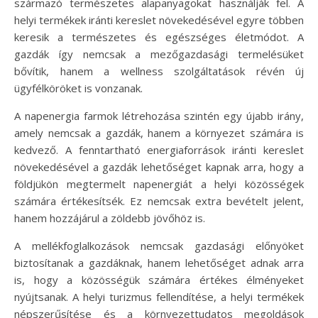
származó természetes alapanyagokat használják fel. A
helyi termékek iránti kereslet növekedésével egyre többen
keresik a természetes és egészséges életmódot. A
gazdák így nemcsak a mezőgazdasági termelésüket
bővítik, hanem a wellness szolgáltatások révén új
ügyfélköröket is vonzanak.
A napenergia farmok létrehozása szintén egy újabb irány,
amely nemcsak a gazdák, hanem a környezet számára is
kedvező. A fenntartható energiaforrások iránti kereslet
növekedésével a gazdák lehetőséget kapnak arra, hogy a
földjükön megtermelt napenergiát a helyi közösségek
számára értékesítsék. Ez nemcsak extra bevételt jelent,
hanem hozzájárul a zöldebb jövőhöz is.
A mellékfoglalkozások nemcsak gazdasági előnyöket
biztosítanak a gazdáknak, hanem lehetőséget adnak arra
is, hogy a közösségük számára értékes élményeket
nyújtsanak. A helyi turizmus fellendítése, a helyi termékek
népszerűsítése és a környezettudatos megoldások