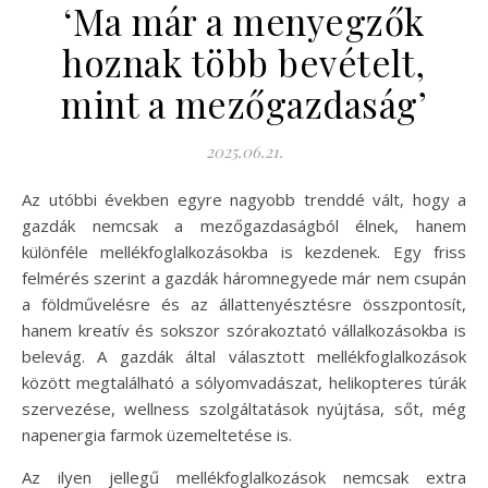
‘Ma már a menyegzők
hoznak több bevételt,
mint a mezőgazdaság’
2025.06.21.
Az utóbbi években egyre nagyobb trenddé vált, hogy a
gazdák nemcsak a mezőgazdaságból élnek, hanem
különféle mellékfoglalkozásokba is kezdenek. Egy friss
felmérés szerint a gazdák háromnegyede már nem csupán
a földművelésre és az állattenyésztésre összpontosít,
hanem kreatív és sokszor szórakoztató vállalkozásokba is
belevág. A gazdák által választott mellékfoglalkozások
között megtalálható a sólyomvadászat, helikopteres túrák
szervezése, wellness szolgáltatások nyújtása, sőt, még
napenergia farmok üzemeltetése is.
Az ilyen jellegű mellékfoglalkozások nemcsak extra