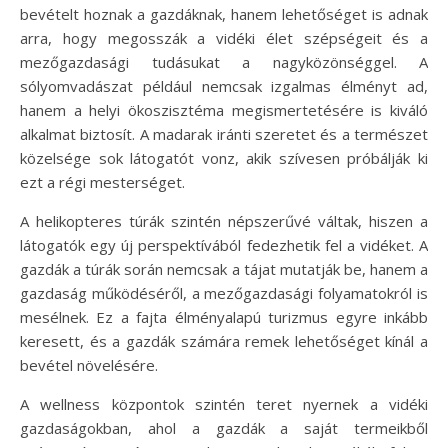
bevételt hoznak a gazdáknak, hanem lehetőséget is adnak
arra, hogy megosszák a vidéki élet szépségeit és a
mezőgazdasági tudásukat a nagyközönséggel. A
sólyomvadászat például nemcsak izgalmas élményt ad,
hanem a helyi ökoszisztéma megismertetésére is kiváló
alkalmat biztosít. A madarak iránti szeretet és a természet
közelsége sok látogatót vonz, akik szívesen próbálják ki
ezt a régi mesterséget.
A helikopteres túrák szintén népszerűvé váltak, hiszen a
látogatók egy új perspektívából fedezhetik fel a vidéket. A
gazdák a túrák során nemcsak a tájat mutatják be, hanem a
gazdaság működéséről, a mezőgazdasági folyamatokról is
mesélnek. Ez a fajta élményalapú turizmus egyre inkább
keresett, és a gazdák számára remek lehetőséget kínál a
bevétel növelésére.
A wellness központok szintén teret nyernek a vidéki
gazdaságokban, ahol a gazdák a saját termeikből