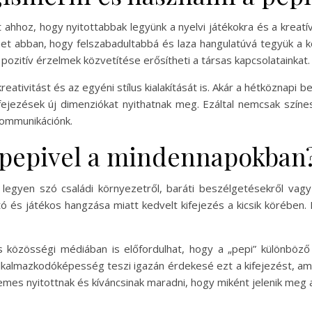
 ahhoz, hogy nyitottabbak legyünk a nyelvi játékokra és a kreat
het abban, hogy felszabadultabbá és laza hangulatúvá tegyük a k
pozitív érzelmek közvetítése erősítheti a társas kapcsolatainkat.
eativitást és az egyéni stílus kialakítását is. Akár a hétköznapi 
ifejezések új dimenziókat nyithatnak meg. Ezáltal nemcsak szín
ommunikációnk.
a pepivel a mindennapokban
, legyen szó családi környezetről, baráti beszélgetésekről vagy 
 és játékos hangzása miatt kedvelt kifejezés a kicsik körében. E
közösségi médiában is előfordulhat, hogy a „pepi” különböző 
lkalmazkodóképesség teszi igazán érdekesé ezt a kifejezést, 
rdemes nyitottnak és kíváncsinak maradni, hogy miként jelenik meg 