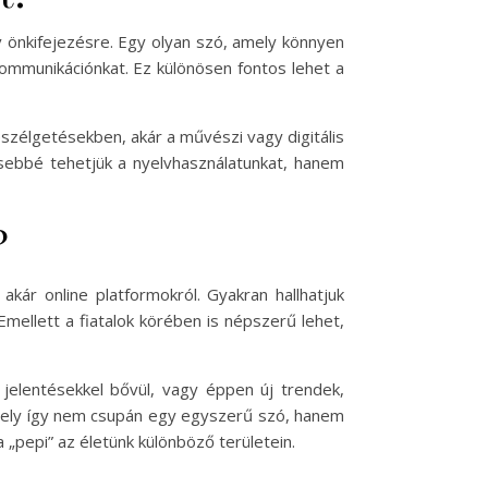
ív önkifejezésre. Egy olyan szó, amely könnyen
ommunikációnkat. Ez különösen fontos lehet a
beszélgetésekben, akár a művészi vagy digitális
esebbé tehetjük a nyelvhasználatunkat, hanem
?
akár online platformokról. Gyakran hallhatjuk
mellett a fiatalok körében is népszerű lehet,
jelentésekkel bővül, vagy éppen új trendek,
amely így nem csupán egy egyszerű szó, hanem
a „pepi” az életünk különböző területein.