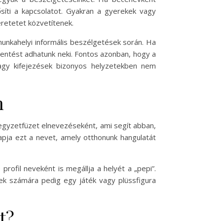
síti a kapcsolatot. Gyakran a gyerekek vagy
eretetet közvetítenek.
 munkahelyi informális beszélgetések során. Ha
lentést adhatunk neki. Fontos azonban, hogy a
agy kifejezések bizonyos helyzetekben nem
n
jegyzetfüzet elnevezéseként, ami segít abban,
apja ezt a nevet, amely otthonunk hangulatát
 profil neveként is megállja a helyét a „pepi”.
kek számára pedig egy játék vagy plüssfigura
t?