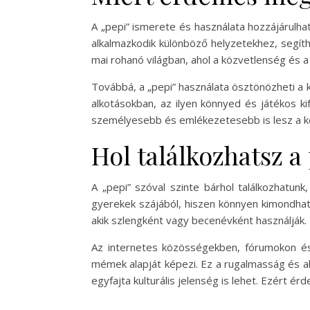
A „pepi” ismerete és használata hozzájárulhat
alkalmazkodik különböző helyzetekhez, segít
mai rohanó világban, ahol a közvetlenség és a 
Továbbá, a „pepi” használata ösztönözheti a kr
alkotásokban, az ilyen könnyed és játékos k
személyesebb és emlékezetesebb is lesz a k
Hol találkozhatsz 
A „pepi” szóval szinte bárhol találkozhatunk
gyerekek szájából, hiszen könnyen kimondható
akik szlengként vagy becenévként használják.
Az internetes közösségekben, fórumokon és 
mémek alapját képezi. Ez a rugalmasság és a
egyfajta kulturális jelenség is lehet. Ezért é