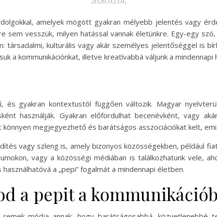
2026.02.01.
dolgokkal, amelyek mögött gyakran mélyebb jelentés vagy érdek
 sem vesszük, milyen hatással vannak életünkre. Egy-egy szó,
: társadalmi, kulturális vagy akár személyes jelentőséggel is bí
uk a kommunikációnkat, illetve kreatívabbá váljunk a mindennapi
, és gyakran kontextustól függően változik. Magyar nyelvterü
ént használják. Gyakran előfordulhat becenévként, vagy akár
att könnyen megjegyezhető és barátságos asszociációkat kelt, em
vidítés vagy szleng is, amely bizonyos közösségekben, például fi
rumokon, vagy a közösségi médiában is találkozhatunk vele, aho
 használhatóvá a „pepi” fogalmát a mindennapi életben.
od a pepit a kommunikáció
n remek módja annak, hogy barátságosabbá, közvetlenebbé t