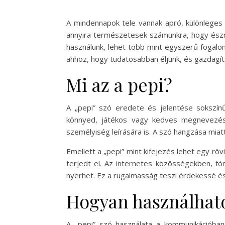
A mindennapok tele vannak apró, különleges 
annyira természetesek számunkra, hogy észre
használunk, lehet több mint egyszerű fogalom
ahhoz, hogy tudatosabban éljünk, és gazdagíts
Mi az a pepi?
A „pepi” szó eredete és jelentése sokszínű
könnyed, játékos vagy kedves megnevezésk
személyiség leírására is. A szó hangzása mi
Emellett a „pepi” mint kifejezés lehet egy rö
terjedt el. Az internetes közösségekben, fó
nyerhet. Ez a rugalmasság teszi érdekessé és
Hogyan használhat
A „pepi” szó használata a kommunikációba