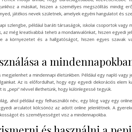
unkhoz a másikat, hiszen a személyes megszólítás mindig erő
önnyed, játékos nevek születnek, amelyek egyéni hangulatot és sz
api szlengbe, például baráti társaságok, iskolai csoportok vagy
 az még kreatívabbá teheti a mondanivalónkat, hiszen egyedi je
be a környezetet és a hallgatóságot, hiszen egyes szavak v
használása a mindennapokba
s megjelenhet a mindennapi életünkben. Például egy napló vagy 
inkat. Az is előfordulhat, hogy egy egyedi dekorációs elem k
 is „pepi” névvel illethetünk, hogy különlegessé tegyük.
 világ, ahol például egy felhasználói név, egy blog vagy egy online
gyedi arculatot kölcsönöz az adott online jelenlétnek. A gyere
tékosságot és személyességet visz a mindennapokba.
smerni és használni a pepi