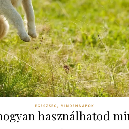
,
EGÉSZSÉG
MINDENNAPOK
s hogyan használhatod m