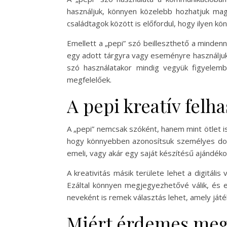
használjuk, könnyen közelebb hozhatjuk mag
családtagok között is előfordul, hogy ilyen k
Emellett a „pepi” szó beilleszthető a mindenn
egy adott tárgyra vagy eseményre használjuk,
szó használatakor mindig vegyük figyelem
megfelelőek.
A pepi kreatív fel
A „pepi” nemcsak szóként, hanem mint ötlet i
hogy könnyebben azonosítsuk személyes dolga
emeli, vagy akár egy saját készítésű ajándékot
A kreativitás másik területe lehet a digitális
Ezáltal könnyen megjegyezhetővé válik, és e
neveként is remek választás lehet, amely já
Miért érdemes megi