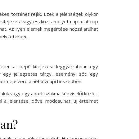
es történet rejlik. Ezek a jelenségek olykor
 kifejezés vagy eszköz, amelyet nap mint nap
rhat. Az ilyen elemek megértése hozzájárulhat
 helyzetekben.
leten a „pepi” kifejezést leggyakrabban egy
 egy jellegzetes tárgy, esemény, sőt, egy
iatt népszerű a hétköznapi beszédben.
atalok vagy egy adott szakma képviselői között
l a jelentése idővel módosulhat, új értelmet
ban?
együk a beszélgetéseinket. Ha becenévként