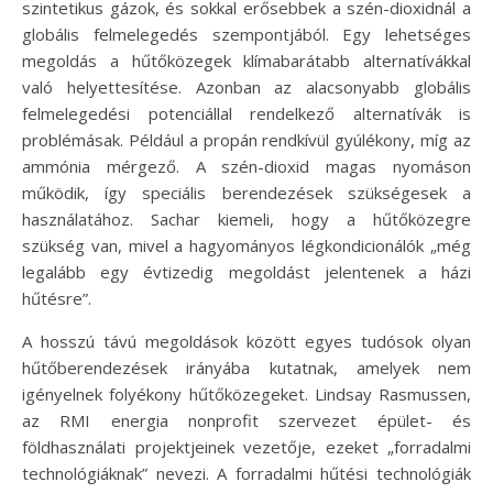
szintetikus gázok, és sokkal erősebbek a szén-dioxidnál a
globális felmelegedés szempontjából. Egy lehetséges
megoldás a hűtőközegek klímabarátabb alternatívákkal
való helyettesítése. Azonban az alacsonyabb globális
felmelegedési potenciállal rendelkező alternatívák is
problémásak. Például a propán rendkívül gyúlékony, míg az
ammónia mérgező. A szén-dioxid magas nyomáson
működik, így speciális berendezések szükségesek a
használatához. Sachar kiemeli, hogy a hűtőközegre
szükség van, mivel a hagyományos légkondicionálók „még
legalább egy évtizedig megoldást jelentenek a házi
hűtésre”.
A hosszú távú megoldások között egyes tudósok olyan
hűtőberendezések irányába kutatnak, amelyek nem
igényelnek folyékony hűtőközegeket. Lindsay Rasmussen,
az RMI energia nonprofit szervezet épület- és
földhasználati projektjeinek vezetője, ezeket „forradalmi
technológiáknak” nevezi. A forradalmi hűtési technológiák