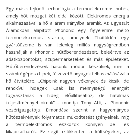
Egy másik fejlődő technológia a termoelektromos hűtés,
amely hőt mozgat két oldal között. Elektromos energia
alkalmazásával a hő a áram irányába áramlik. Az Egyesült
Államokban alapított Phononic egy figyelemre méltó
termoelektromos startup, amelynek Thaiföldön egy
gyártóüzeme is van. Jelenleg milliós nagyságrendben
használják a Phononic hűtőberendezéseit, beleértve az
adatközpontokat, szupermarketeket és más épületeket.
Hűtőberendezéseik hasonló módon készülnek, mint a
számítógépes chipek, félvezető anyagok felhasználásával a
hő átvitelére. „Chipeink nagyon vékonyak és kicsik, de
rendkívül hidegek. Csak kis mennyiségű energiát
fogyasztanak a hideg előállításához, de hatalmas
teljesítménnyel bírnak” – mondja Tony Atti, a Phononic
vezérigazgatója. Elmondása szerint a hagyományos
hűtőszekrények folyamatos működtetést igényelnek, míg
a termoelektromos eszközök könnyen be- és
kikapcsolhatók. Ez segít csökkenteni a költségeket, az