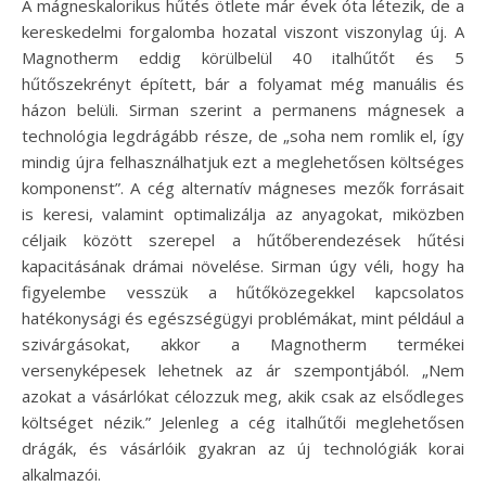
A mágneskalorikus hűtés ötlete már évek óta létezik, de a
kereskedelmi forgalomba hozatal viszont viszonylag új. A
Magnotherm eddig körülbelül 40 italhűtőt és 5
hűtőszekrényt épített, bár a folyamat még manuális és
házon belüli. Sirman szerint a permanens mágnesek a
technológia legdrágább része, de „soha nem romlik el, így
mindig újra felhasználhatjuk ezt a meglehetősen költséges
komponenst”. A cég alternatív mágneses mezők forrásait
is keresi, valamint optimalizálja az anyagokat, miközben
céljaik között szerepel a hűtőberendezések hűtési
kapacitásának drámai növelése. Sirman úgy véli, hogy ha
figyelembe vesszük a hűtőközegekkel kapcsolatos
hatékonysági és egészségügyi problémákat, mint például a
szivárgásokat, akkor a Magnotherm termékei
versenyképesek lehetnek az ár szempontjából. „Nem
azokat a vásárlókat célozzuk meg, akik csak az elsődleges
költséget nézik.” Jelenleg a cég italhűtői meglehetősen
drágák, és vásárlóik gyakran az új technológiák korai
alkalmazói.