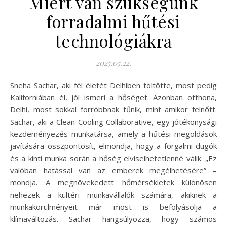
Miért van szükségünk
forradalmi hűtési
technológiákra
2025.05.22.
Sneha Sachar, aki fél életét Delhiben töltötte, most pedig
Kaliforniában él, jól ismeri a hőséget. Azonban otthona,
Delhi, most sokkal forróbbnak tűnik, mint amikor felnőtt.
Sachar, aki a Clean Cooling Collaborative, egy jótékonysági
kezdeményezés munkatársa, amely a hűtési megoldások
javítására összpontosít, elmondja, hogy a forgalmi dugók
és a kinti munka során a hőség elviselhetetlenné válik. „Ez
valóban hatással van az emberek megélhetésére” –
mondja. A megnövekedett hőmérsékletek különösen
nehezek a kültéri munkavállalók számára, akiknek a
munkakörülményeit már most is befolyásolja a
klímaváltozás. Sachar hangsúlyozza, hogy számos