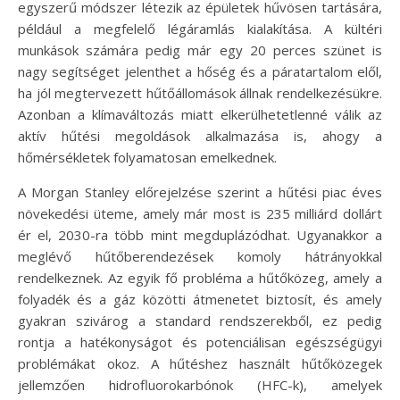
egyszerű módszer létezik az épületek hűvösen tartására,
például a megfelelő légáramlás kialakítása. A kültéri
munkások számára pedig már egy 20 perces szünet is
nagy segítséget jelenthet a hőség és a páratartalom elől,
ha jól megtervezett hűtőállomások állnak rendelkezésükre.
Azonban a klímaváltozás miatt elkerülhetetlenné válik az
aktív hűtési megoldások alkalmazása is, ahogy a
hőmérsékletek folyamatosan emelkednek.
A Morgan Stanley előrejelzése szerint a hűtési piac éves
növekedési üteme, amely már most is 235 milliárd dollárt
ér el, 2030-ra több mint megduplázódhat. Ugyanakkor a
meglévő hűtőberendezések komoly hátrányokkal
rendelkeznek. Az egyik fő probléma a hűtőközeg, amely a
folyadék és a gáz közötti átmenetet biztosít, és amely
gyakran szivárog a standard rendszerekből, ez pedig
rontja a hatékonyságot és potenciálisan egészségügyi
problémákat okoz. A hűtéshez használt hűtőközegek
jellemzően hidrofluorokarbónok (HFC-k), amelyek