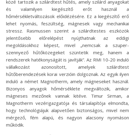
közé tartozik a szilárdtest hűtés, amely szilárd anyagokat
és valamilyen kiegészítő erőt használ a
hőmérsékletváltozások előidézésére. Ez a kiegészítő erő
lehet nyomás, feszültség, mágnesek vagy mechanikai
stressz. Rasmussen szerint a szilárdtestes eszközök
jelentősebb előrelépést nyújthatnak az eddigi
megoldásokhoz képest, mivel „nemcsak a szuper-
szennyező hűtőközegeket szüntetik meg, hanem a
rendszerek hatékonyságát is javítják”. Az RMI 10-20 induló
vállalkozást azonosított, amelyek szilárdtest
hűtőberendezések korai verzióin dolgoznak. Az egyik ilyen
induló a német Magnotherm, amely mágneseket használ.
Bizonyos anyagok hőmérséklete megváltozik, amikor
mágneses mezőnek vannak kitéve. Timur Sirman, a
Magnotherm vezérigazgatója és társalapítója elmondta,
hogy technológiájuk alapvetően biztonságos, mivel nem
mérgező, fém alapú, és nagyon alacsony nyomáson
működik.