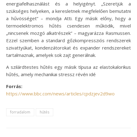
energiafelhasználást és a helyigényt. „Szeretjük a
szükséges helyeken, a keresletnek megfelelően bemutatni
a hűvösséget” – mondja Atti. Egy másik előny, hogy a
termoelektromos hűtés csendesen működik, mivel
„nincsenek mozgó alkatrészek” – magyarázza Rasmussen.
Ezzel szemben a standard gőzkompressziós rendszerek
szivattyúkat, kondenzátorokat és expander rendszereket
tartalmaznak, amelyek sok zajt generálnak.
A szilárdtestes hűtés egy másik típusa az elastokalorikus
hűtés, amely mechanikai stressz révén idé
Forrás:
https://www.bbc.com/news/articles/cpdzjev2d9wo
forradalom
hűtés