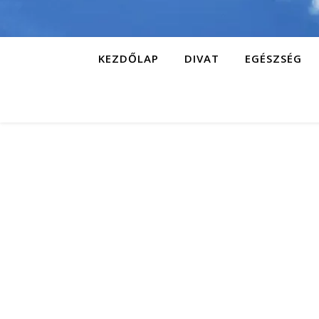
KEZDŐLAP
DIVAT
EGÉSZSÉG