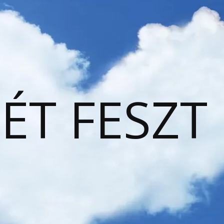
ÉT FESZT