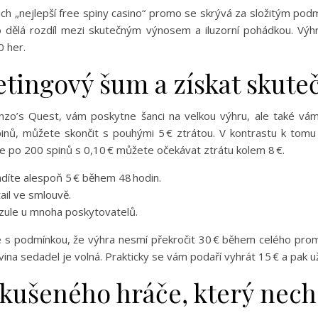
ejich „nejlepší free spiny casino“ promo se skrývá za složitým p
o dělá rozdíl mezi skutečným výnosem a iluzorní pohádkou. Vý
0 her.
ketingový šum a získat skut
 Gonzo’s Quest, vám poskytne šanci na velkou výhru, ale také vá
ů, můžete skončit s pouhými 5 € ztrátou. V kontrastu k tomu St
že po 200 spinů s 0,10 € můžete očekávat ztrátu kolem 8 €.
íte alespoň 5 € během 48 hodin.
ail ve smlouvě.
uzule u mnoha poskytovatelů.
le s podmínkou, že výhra nesmí překročit 30 € během celého prom
na sedadel je volná. Prakticky se vám podaří vyhrát 15 € a pak u
zkušeného hráče, který nech