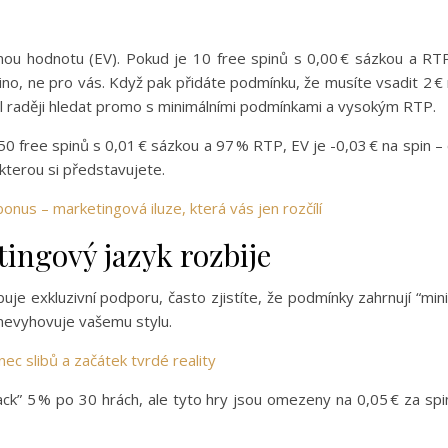
nou hodnotu (EV). Pokud je 10 free spinů s 0,00 € sázkou a RTP 
asino, ne pro vás. Když pak přidáte podmínku, že musíte vsadit 2 
nál raději hledat promo s minimálními podmínkami a vysokým RTP.
free spinů s 0,01 € sázkou a 97 % RTP, EV je -0,03 € na spin – 
 kterou si představujete.
nus – marketingová iluze, která vás jen rozčílí
tingový jazyk rozbije
buje exkluzivní podporu, často zjistíte, že podmínky zahrnují “min
nevyhovuje vašemu stylu.
ec slibů a začátek tvrdé reality
ck” 5 % po 30 hrách, ale tyto hry jsou omezeny na 0,05 € za sp