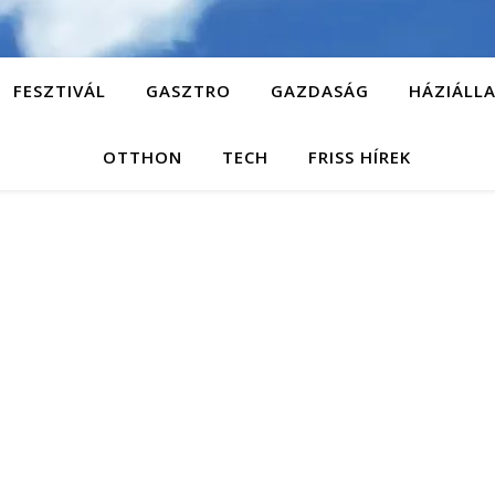
FESZTIVÁL
GASZTRO
GAZDASÁG
HÁZIÁLL
OTTHON
TECH
FRISS HÍREK