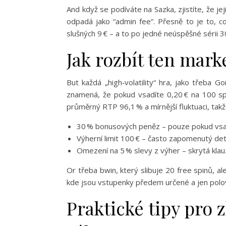
And když se podíváte na Sazka, zjistíte, že j
odpadá jako “admin fee”. Přesně to je to, c
slušných 9 € – a to po jedné neúspěšné sérii 3
Jak rozbít ten mar
But každá „high‑volatility“ hra, jako třeba
znamená, že pokud vsadíte 0,20 € na 100 spin
průměrný RTP 96,1 % a mírnější fluktuaci, tak
30 % bonusových peněz – pouze pokud vsad
Výherní limit 100 € – často zapomenutý det
Omezení na 5 % slevy z výher – skrytá kla
Or třeba bwin, který slibuje 20 free spinů, a
kde jsou vstupenky předem určené a jen polovi
Praktické tipy pro 