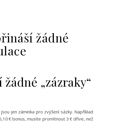
přináší žádné
ulace
í žádné „zázraky“
i jsou jen záminka pro zvýšení sázky. Například
,10 € bonus, musíte promítnout 3 € dříve, než