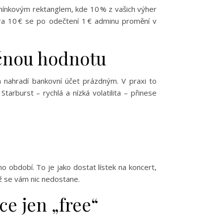
odmínkovým rektanglem, kde 10 % z vašich výher
hra 10 € se po odečtení 1 € adminu promění v
ečnou hodnotu
m nahradí bankovní účet prázdným. V praxi to
arburst – rychlá a nízká volatilita – přinese
o období. To je jako dostat lístek na koncert,
ž se vám nic nedostane.
ce jen „free“