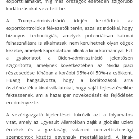
exporttilalmakat, míg más országok esetében szigorúbb
korlátozásokat vezetett be.
A Trump-adminisztráció idején kezdődtek az
exportkontrollok a félvezetők terén, azzal az indokkal, hogy
bizonyos technológiák, amelyek potenciálisan katonai
felhasználásra is alkalmasak, nem kerülhetnek olyan cégek
kezébe, amelyek kapcsolatban állnak a kínai kormánnyal. Ezt
a gyakorlatot a Biden-adminisztráció jelentősen
szigorította, amelynek következtében az Nvidia piaci
részesedése Kínában a korábbi 95%-ról 50%-ra csökkent.
Huang hangsúlyozta, hogy a korlátozások arra
ösztönözték a kínai vállalatokat, hogy saját fejlesztéseikbe
fektessenek, ami a hazai ipar növekedését és fejlődését
eredményezte.
A vezérigazgató kijelentései tükrözik azt a folyamatos
vitát, amely az Egyesült Államokban zajlik a globális üzleti
érdekek és a gazdasági, valamint nemzetbiztonsági
szempontok közötti egyensúly megtalálásáról. A kínai-