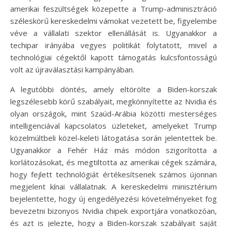
amerikai feszültségek közepette a Trump-adminisztráció
széleskörű kereskedelmi vámokat vezetett be, figyelembe
véve a vállalati szektor ellenállását is. Ugyanakkor a
techipar irányába vegyes politikát folytatott, mivel a
technológiai cégektől kapott támogatás kulcsfontosságú
volt az újraválasztási kampányában.
A legutóbbi döntés, amely eltörölte a Biden-korszak
legszélesebb körű szabályait, megkönnyítette az Nvidia és
olyan országok, mint Szaúd-Arábia közötti mesterséges
intelligenciával kapcsolatos üzleteket, amelyeket Trump
közelmúltbeli közel-keleti látogatása során jelentettek be.
Ugyanakkor a Fehér Ház más módon szigorította a
korlátozásokat, és megtiltotta az amerikai cégek számára,
hogy fejlett technológiát értékesítsenek számos újonnan
megjelent kínai vállalatnak. A kereskedelmi minisztérium
bejelentette, hogy új engedélyezési követelményeket fog
bevezetni bizonyos Nvidia chipek exportjára vonatkozóan,
és azt is jelezte, hogy a Biden-korszak szabályait saját