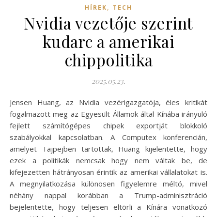
,
HÍREK
TECH
Nvidia vezetője szerint
kudarc a amerikai
chippolitika
2025.05.23.
Jensen Huang, az Nvidia vezérigazgatója, éles kritikát
fogalmazott meg az Egyesült Államok által Kínába irányuló
fejlett számítógépes chipek exportját blokkoló
szabályokkal kapcsolatban. A Computex konferencián,
amelyet Tajpejben tartottak, Huang kijelentette, hogy
ezek a politikák nemcsak hogy nem váltak be, de
kifejezetten hátrányosan érintik az amerikai vállalatokat is.
A megnyilatkozása különösen figyelemre méltó, mivel
néhány nappal korábban a Trump-adminisztráció
bejelentette, hogy teljesen eltörli a Kínára vonatkozó