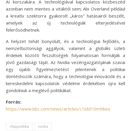
AI korszakára. A technológiával kapcsolatos közbeszéd
azonban nem mentes a vitáktól sem; Abi Overland például
a kreatív szektorra gyakorolt „káros” hatásairól beszélt,
amelyek az új technológiák elterjedésével
felerősödhetnek.
A helyzet tehát bonyolult, és a technológiai fejlődés, a
nemzetbiztonsági aggályok, valamint a globális üzleti
érdekek közötti feszültségek folyamatosan formálják a
jövő gazdasági táját. Az Nvidia vezérigazgatójának szavai
egy újabb figyelmeztetést jelentenek a politikai
döntéshozók számára, hogy a technológiai innovációk és a
kereskedelmi kapcsolatok védelme érdekében újra kell
gondolniuk a meglévő politikákat.
Forrás:
https://www.bbc.com/news/articles/c1ldd10m98eo
chippolitika
nvidia