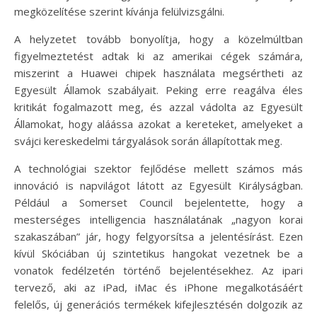
megközelítése szerint kívánja felülvizsgálni.
A helyzetet tovább bonyolítja, hogy a közelmúltban
figyelmeztetést adtak ki az amerikai cégek számára,
miszerint a Huawei chipek használata megsértheti az
Egyesült Államok szabályait. Peking erre reagálva éles
kritikát fogalmazott meg, és azzal vádolta az Egyesült
Államokat, hogy aláássa azokat a kereteket, amelyeket a
svájci kereskedelmi tárgyalások során állapítottak meg.
A technológiai szektor fejlődése mellett számos más
innováció is napvilágot látott az Egyesült Királyságban.
Például a Somerset Council bejelentette, hogy a
mesterséges intelligencia használatának „nagyon korai
szakaszában” jár, hogy felgyorsítsa a jelentésírást. Ezen
kívül Skóciában új szintetikus hangokat vezetnek be a
vonatok fedélzetén történő bejelentésekhez. Az ipari
tervező, aki az iPad, iMac és iPhone megalkotásáért
felelős, új generációs termékek kifejlesztésén dolgozik az