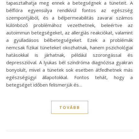
tapasztalhatja meg ennek a betegségnek a tüneteit. A
bélflóra egyensúlya rendkívül fontos az egészség
szempontjából, és a bélpermeabilitás zavarai számos
különböző problémához vezethetnek, beleértve az
autoimmun betegségeket, az allergiás reakciókat, valamint
a gyulladásos bélbetegségeket. Ezek a problémák
nemcsak fizikai tüneteket okozhatnak, hanem pszichológiai
hatásokkal is járhatnak, például szorongással és
depresszióval. A lyukas bél szindróma diagnózisa gyakran
bonyolult, mivel a tünetek sok esetben átfedhetnek más
egészségügyi állapotokkal. Fontos tehát, hogy a
betegséget időben felismerjük és…
TOVÁBB