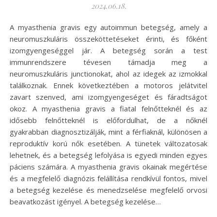
2024.06.18.
A myasthenia gravis egy autoimmun betegség, amely a
neuromuszkuláris összeköttetéseket érinti, és főként
izomgyengeséggel jár. A betegség során a test
immunrendszere tévesen támadja meg a
neuromuszkuláris junctionokat, ahol az idegek az izmokkal
találkoznak. Ennek következtében a motoros jelátvitel
zavart szenved, ami izomgyengeséget és fáradtságot
okoz. A myasthenia gravis a fiatal felnőtteknél és az
idősebb felnőtteknél is előfordulhat, de a nőknél
gyakrabban diagnosztizálják, mint a férfiaknál, különösen a
reproduktív korú nők esetében. A tünetek változatosak
lehetnek, és a betegség lefolyása is egyedi minden egyes
páciens számára. A myasthenia gravis okainak megértése
és a megfelelő diagnózis felállítása rendkívül fontos, mivel
a betegség kezelése és menedzselése megfelelő orvosi
beavatkozást igényel. A betegség kezelése…