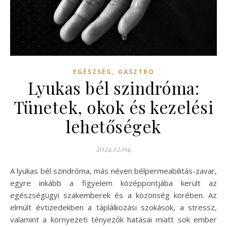
,
EGÉSZSÉG
GASZTRO
Lyukas bél szindróma:
Tünetek, okok és kezelési
lehetőségek
2024.12.04.
A lyukas bél szindróma, más néven bélpermeabilitás-zavar,
egyre inkább a figyelem középpontjába került az
egészségügyi szakemberek és a közönség körében. Az
elmúlt évtizedekben a táplálkozási szokások, a stressz,
valamint a környezeti tényezők hatásai miatt sok ember