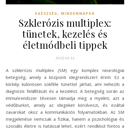
,
EGÉSZSÉG
MINDENNAPOK
Szklerózis multiplex:
tünetek, kezelés és
életmódbeli tippek
2025.01.15.
A szklerózis multiplex (SM) egy komplex neurológiai
betegség, amely a központi idegrendszert érinti. Ez a
kórkép különösen sokféle tünettel járhat, ami nehezíti a
diagnózis felállítását és a kezelést. A betegség során az
immunrendszer tévesen támadja meg a myelint, azt a
védőburkot, amely az idegeket körülveszi, és ezáltal
zavarokat okoz a kommunikációs folyamatokban. Az SM
megjelenése nemcsak a fizikai, hanem a pszichológiai és
szociális életre is hatással lehet, ezért rendkívül fontos a