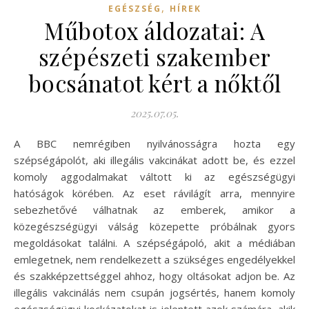
,
EGÉSZSÉG
HÍREK
Műbotox áldozatai: A
szépészeti szakember
bocsánatot kért a nőktől
2025.07.05.
A BBC nemrégiben nyilvánosságra hozta egy
szépségápolót, aki illegális vakcinákat adott be, és ezzel
komoly aggodalmakat váltott ki az egészségügyi
hatóságok körében. Az eset rávilágít arra, mennyire
sebezhetővé válhatnak az emberek, amikor a
közegészségügyi válság közepette próbálnak gyors
megoldásokat találni. A szépségápoló, akit a médiában
emlegetnek, nem rendelkezett a szükséges engedélyekkel
és szakképzettséggel ahhoz, hogy oltásokat adjon be. Az
illegális vakcinálás nem csupán jogsértés, hanem komoly