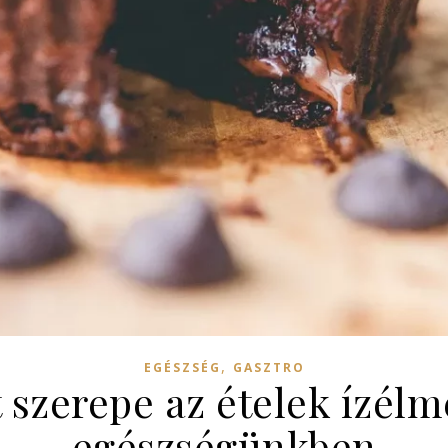
,
EGÉSZSÉG
GASZTRO
 szerepe az ételek ízél
egészségünkben