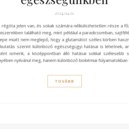
2024.04.11.
an régóta jelen van, és sokak számára nélkülözhetetlen része a 
miszerekben található meg, mint például a paradicsomban, sajtfé
epe miatt nem meglepő, hogy a glutamátot széles körben haszn
kutatás szerint különböző egészségügyi hatásai is lehetnek, 
ként ismerik, a középpontban álló hatásai sokkal szélesebb s
nyében nyilvánul meg, hanem különböző biokémiai folyamatokban
TOVÁBB