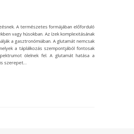
főzésnek. A természetes formájában előforduló
lékben vagy húsokban. Az ízek komplexitásának
álják a gasztronómiában. A glutamát nemcsak
amelyek a táplálkozás szempontjából fontosak
pektrumot ölelnek fel. A glutamát hatása a
 is szerepet…