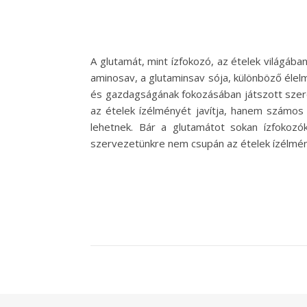
A glutamát, mint ízfokozó, az ételek világáb
aminosav, a glutaminsav sója, különböző élel
és gazdagságának fokozásában játszott szer
az ételek ízélményét javítja, hanem számos 
lehetnek. Bár a glutamátot sokan ízfokozó
szervezetünkre nem csupán az ételek ízélmé