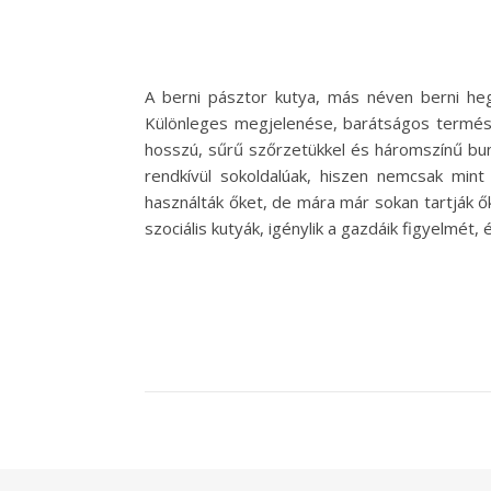
A berni pásztor kutya, más néven berni hegy
Különleges megjelenése, barátságos természe
hosszú, sűrű szőrzetükkel és háromszínű bun
rendkívül sokoldalúak, hiszen nemcsak mint
használták őket, de mára már sokan tartják ők
szociális kutyák, igénylik a gazdáik figyelmét, 