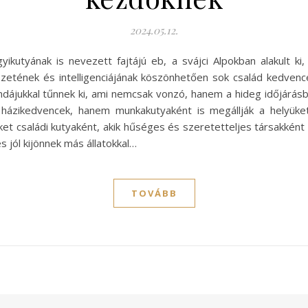
2024.05.12.
ikutyának is nevezett fajtájú eb, a svájci Alpokban alakult ki
tének és intelligenciájának köszönhetően sok család kedvencé
dájukkal tűnnek ki, ami nemcsak vonzó, hanem a hideg időjárásb
 házikedvencek, hanem munkakutyaként is megállják a helyüke
et családi kutyaként, akik hűséges és szeretetteljes társakként 
és jól kijönnek más állatokkal…
TOVÁBB