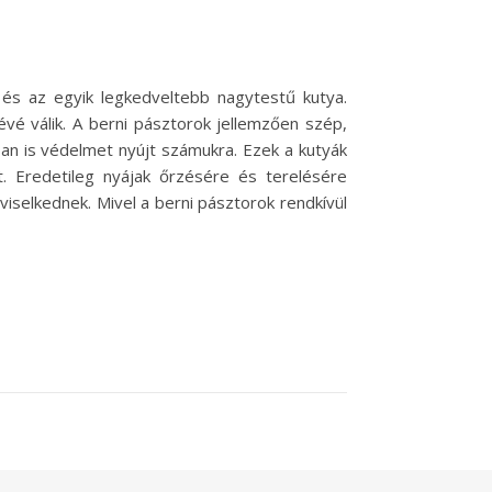
, és az egyik legkedveltebb nagytestű kutya.
vé válik. A berni pásztorok jellemzően szép,
an is védelmet nyújt számukra. Ezek a kutyák
t. Eredetileg nyájak őrzésére és terelésére
viselkednek. Mivel a berni pásztorok rendkívül