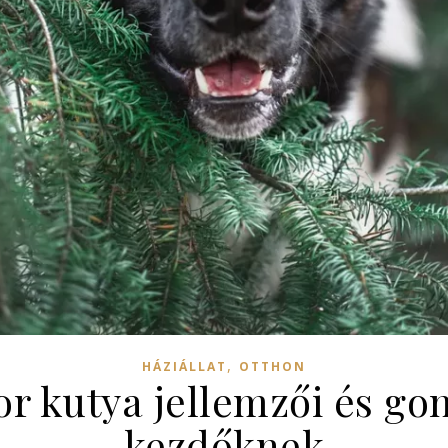
,
HÁZIÁLLAT
OTTHON
or kutya jellemzői és go
kezdőknek