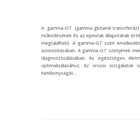
A gamma-GT (gamma-glutamil-transzferáz)
működésének és az epeutak állapotának érték
megtalálható. A gamma-GT szint emelkedése
azonosításában. A gamma-GT szintjének méré
diagnosztizálásában. Az egészséges éle
optimalizálásához. Az orvosi vizsgálato
hatékonyságát…