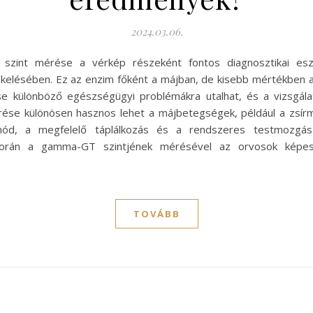
2024.03.06.
 szint mérése a vérkép részeként fontos diagnosztikai es
elésében. Ez az enzim főként a májban, de kisebb mértékben a
 különböző egészségügyi problémákra utalhat, és a vizsgála
se különösen hasznos lehet a májbetegségek, például a zsírmá
tmód, a megfelelő táplálkozás és a rendszeres testmozgás
k során a gamma-GT szintjének mérésével az orvosok képe
TOVÁBB