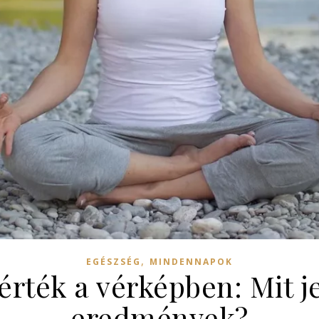
,
EGÉSZSÉG
MINDENNAPOK
ték a vérképben: Mit j
eredmények?