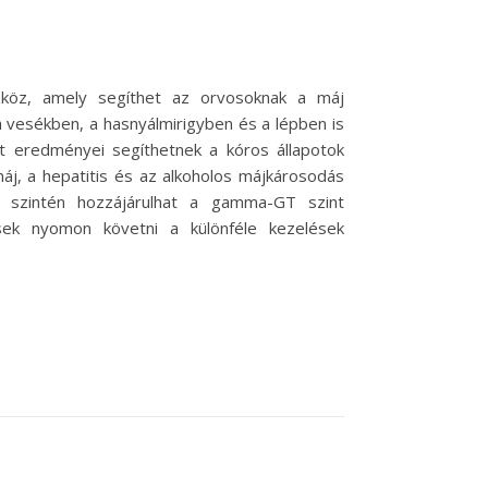
zköz, amely segíthet az orvosoknak a máj
 vesékben, a hasnyálmirigyben és a lépben is
t eredményei segíthetnek a kóros állapotok
j, a hepatitis és az alkoholos májkárosodás
 szintén hozzájárulhat a gamma-GT szint
sek nyomon követni a különféle kezelések