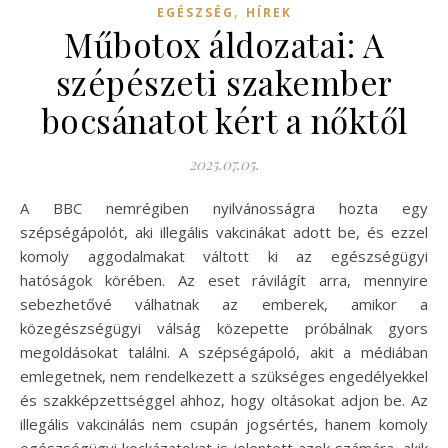
,
EGÉSZSÉG
HÍREK
Műbotox áldozatai: A
szépészeti szakember
bocsánatot kért a nőktől
2025.07.05.
A BBC nemrégiben nyilvánosságra hozta egy
szépségápolót, aki illegális vakcinákat adott be, és ezzel
komoly aggodalmakat váltott ki az egészségügyi
hatóságok körében. Az eset rávilágít arra, mennyire
sebezhetővé válhatnak az emberek, amikor a
közegészségügyi válság közepette próbálnak gyors
megoldásokat találni. A szépségápoló, akit a médiában
emlegetnek, nem rendelkezett a szükséges engedélyekkel
és szakképzettséggel ahhoz, hogy oltásokat adjon be. Az
illegális vakcinálás nem csupán jogsértés, hanem komoly