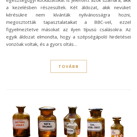
egészségügyi kockázatokat is jelentett azok számára, akik
a kezelésben részesültek. Két áldozat, akik nevüket
kérésükre nem kívánták nyilvánosságra hozni,
megosztották tapasztalataikat a BBC-vel, ezzel
figyelmeztetve másokat az ilyen típusú csalásokra. Az
egyik áldozat elmondta, hogy a szépségápoló hirdetései
vonzóak voltak, és a gyors oltás…
TOVÁBB