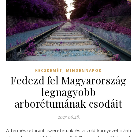
,
KECSKEMÉT
MINDENNAPOK
Fedezd fel Magyarország
legnagyobb
arborétumának csodáit
2025.06.28.
A természet iránti szeretetünk és a zöld környezet iránti