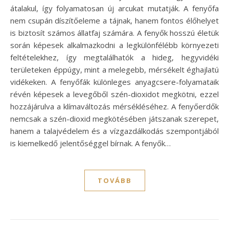
átalakul, így folyamatosan új arcukat mutatják. A fenyőfa
nem csupán díszítőeleme a tájnak, hanem fontos élőhelyet
is biztosít számos állatfaj számára. A fenyők hosszú életük
során képesek alkalmazkodni a legkülönfélébb környezeti
feltételekhez, így megtalálhatók a hideg, hegyvidéki
területeken éppúgy, mint a melegebb, mérsékelt éghajlatú
vidékeken. A fenyőfák különleges anyagcsere-folyamataik
révén képesek a levegőből szén-dioxidot megkötni, ezzel
hozzájárulva a klímaváltozás mérsékléséhez. A fenyőerdők
nemcsak a szén-dioxid megkötésében játszanak szerepet,
hanem a talajvédelem és a vízgazdálkodás szempontjából
is kiemelkedő jelentőséggel bírnak. A fenyők…
TOVÁBB