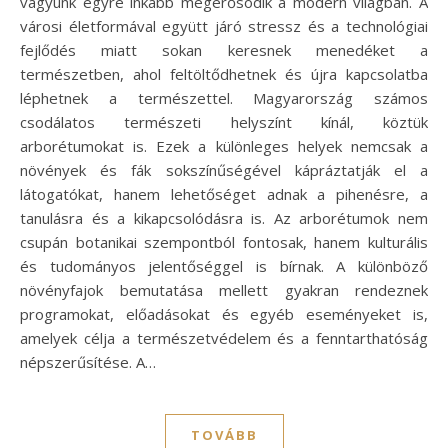
vágyunk egyre inkább megerősödik a modern világban. A
városi életformával együtt járó stressz és a technológiai
fejlődés miatt sokan keresnek menedéket a
természetben, ahol feltöltődhetnek és újra kapcsolatba
léphetnek a természettel. Magyarország számos
csodálatos természeti helyszínt kínál, köztük
arborétumokat is. Ezek a különleges helyek nemcsak a
növények és fák sokszínűségével kápráztatják el a
látogatókat, hanem lehetőséget adnak a pihenésre, a
tanulásra és a kikapcsolódásra is. Az arborétumok nem
csupán botanikai szempontból fontosak, hanem kulturális
és tudományos jelentőséggel is bírnak. A különböző
növényfajok bemutatása mellett gyakran rendeznek
programokat, előadásokat és egyéb eseményeket is,
amelyek célja a természetvédelem és a fenntarthatóság
népszerűsítése. A…
TOVÁBB