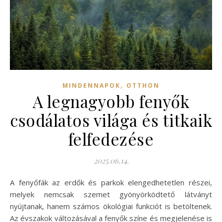
,
MINDENNAPOK
OTTHON
A legnagyobb fenyők
csodálatos világa és titkaik
felfedezése
2025.06.14.
A fenyőfák az erdők és parkok elengedhetetlen részei,
melyek nemcsak szemet gyönyörködtető látványt
nyújtanak, hanem számos ökológiai funkciót is betöltenek.
Az évszakok változásával a fenyők színe és megjelenése is