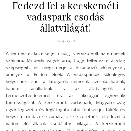
Fedezd fel a kecskeméti
vadaspark csodás
állatvilágát!
2024.05.12.
A természet közelsége mindig is vonzó volt az emberek
számára. Mindenki vágyik arra, hogy felfedezze a világ
szépségeit, és megismerje a különböző élőlényeket,
amelyek a Földön élnek. A vadasparkok különleges
helyszínek, ahol a látogatók nemcsak szórakozhatnak,
hanem tanulhatnak is az állatvilágról, a
természetvédelemről és az ökológiai egyensúly
fontosságáról. A kecskeméti vadaspark, Magyarország
egyik legszebb és leglátogatottabb állatkertje, tökéletes
helyszín mindazok számára, akik szeretnék felfedezni a
vadon élő állatok csodálatos világát. A kecskeméti
vadaspark nem csupán egy állatgyűjtemény, hanem egy