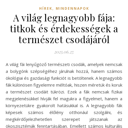
,
HÍREK
MINDENNAPOK
A világ legnagyobb fája:
titkok és érdekességek a
természet csodájáról
2025.06.27.
A világ fái lenyűgöző természeti csodák, amelyek nemcsak
a bolygónk szépségéhez járulnak hozzá, hanem számos
ökológiai és gazdasági funkciót is betöltenek. A legnagyobb
fák különösen figyelemre méltóak, hiszen méretük és koruk
a természet csodáit tükrözi. Ezek a fák nemcsak fizikai
megjelenésükkel hívják fel magukra a figyelmet, hanem a
környezetükre gyakorolt hatásukkal is. A legnagyobb fák
képesek számos élőlény otthonául szolgálni, és
megkérdőjelezhetetlen szerepet játszanak az
ökoszisztémák fenntartásában. Emellett számos kulturális