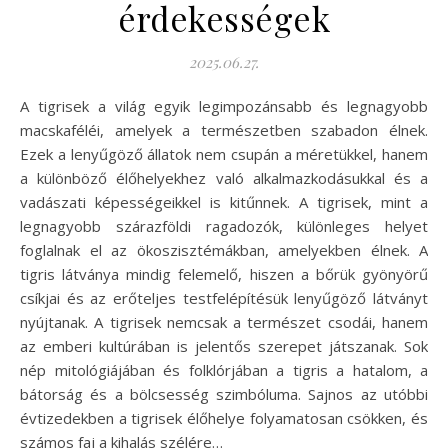
érdekességek
2025.06.27.
A tigrisek a világ egyik legimpozánsabb és legnagyobb
macskaféléi, amelyek a természetben szabadon élnek.
Ezek a lenyűgöző állatok nem csupán a méretükkel, hanem
a különböző élőhelyekhez való alkalmazkodásukkal és a
vadászati képességeikkel is kitűnnek. A tigrisek, mint a
legnagyobb szárazföldi ragadozók, különleges helyet
foglalnak el az ökoszisztémákban, amelyekben élnek. A
tigris látványa mindig felemelő, hiszen a bőrük gyönyörű
csíkjai és az erőteljes testfelépítésük lenyűgöző látványt
nyújtanak. A tigrisek nemcsak a természet csodái, hanem
az emberi kultúrában is jelentős szerepet játszanak. Sok
nép mitológiájában és folklórjában a tigris a hatalom, a
bátorság és a bölcsesség szimbóluma. Sajnos az utóbbi
évtizedekben a tigrisek élőhelye folyamatosan csökken, és
számos faj a kihalás szélére…