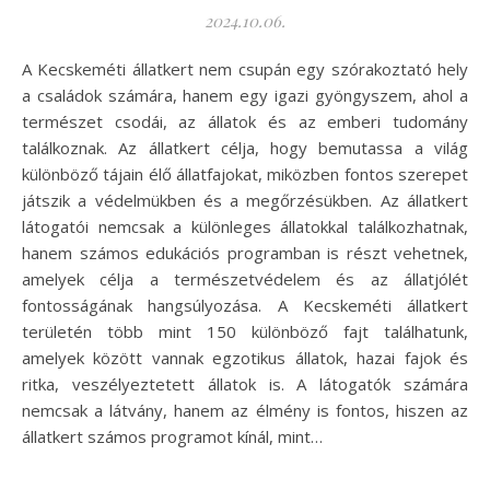
2024.10.06.
A Kecskeméti állatkert nem csupán egy szórakoztató hely
a családok számára, hanem egy igazi gyöngyszem, ahol a
természet csodái, az állatok és az emberi tudomány
találkoznak. Az állatkert célja, hogy bemutassa a világ
különböző tájain élő állatfajokat, miközben fontos szerepet
játszik a védelmükben és a megőrzésükben. Az állatkert
látogatói nemcsak a különleges állatokkal találkozhatnak,
hanem számos edukációs programban is részt vehetnek,
amelyek célja a természetvédelem és az állatjólét
fontosságának hangsúlyozása. A Kecskeméti állatkert
területén több mint 150 különböző fajt találhatunk,
amelyek között vannak egzotikus állatok, hazai fajok és
ritka, veszélyeztetett állatok is. A látogatók számára
nemcsak a látvány, hanem az élmény is fontos, hiszen az
állatkert számos programot kínál, mint…