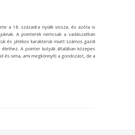
ete a 18. századra nyúlik vissza, és azóta is
ájuknak. A pointerek nemcsak a vadászatban
etük és játékos karakterük miatt számos gazdi
lethez. A pointer kutyák általában közepes
id és sima, ami megkönnyíti a gondozást, de a