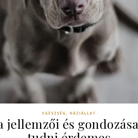
,
EGÉSZSÉG
HÁZIÁLLAT
a jellemzői és gondozás
tudni érdemes