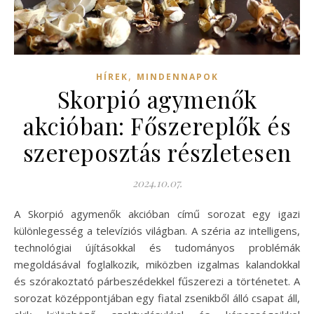
,
HÍREK
MINDENNAPOK
Skorpió agymenők
akcióban: Főszereplők és
szereposztás részletesen
2024.10.07.
A Skorpió agymenők akcióban című sorozat egy igazi
különlegesség a televíziós világban. A széria az intelligens,
technológiai újításokkal és tudományos problémák
megoldásával foglalkozik, miközben izgalmas kalandokkal
és szórakoztató párbeszédekkel fűszerezi a történetet. A
sorozat középpontjában egy fiatal zsenikből álló csapat áll,