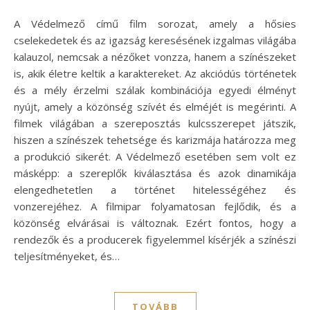
A Védelmező című film sorozat, amely a hősies
cselekedetek és az igazság keresésének izgalmas világába
kalauzol, nemcsak a nézőket vonzza, hanem a színészeket
is, akik életre keltik a karaktereket. Az akciódús történetek
és a mély érzelmi szálak kombinációja egyedi élményt
nyújt, amely a közönség szívét és elméjét is megérinti. A
filmek világában a szereposztás kulcsszerepet játszik,
hiszen a színészek tehetsége és karizmája határozza meg
a produkció sikerét. A Védelmező esetében sem volt ez
másképp: a szereplők kiválasztása és azok dinamikája
elengedhetetlen a történet hitelességéhez és
vonzerejéhez. A filmipar folyamatosan fejlődik, és a
közönség elvárásai is változnak. Ezért fontos, hogy a
rendezők és a producerek figyelemmel kísérjék a színészi
teljesítményeket, és…
TOVÁBB