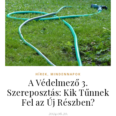
,
HÍREK
MINDENNAPOK
A Védelmező 3.
Szereposztás: Kik Tűnnek
Fel az Új Részben?
2024.06.20.