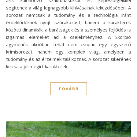
akik különböző szaktudásukkal és képességeikkel
segítenek a világ legnagyobb kihívásainak leküzdésében. A
sorozat nemcsak a tudomány és a technológia iránt
érdeklődőknek nyújt szórakozást, hanem a karakterek
közötti dinamikák, a barátságok és a személyes fejlődés is
izgalmas elemeket ad a cselekményhez. A Skorpió
agymenők akcióban tehát nem csupán egy egyszerű
krimisorozat, hanem egy komplex világ, amelyben a
tudomány és az érzelmek találkoznak. A sorozat sikerének
kulcsa a jól megírt karakterek…
TOVÁBB