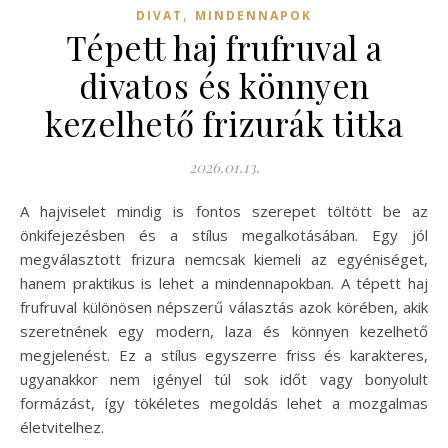
,
DIVAT
MINDENNAPOK
Tépett haj frufruval a
divatos és könnyen
kezelhető frizurák titka
2026.01.13.
A hajviselet mindig is fontos szerepet töltött be az
önkifejezésben és a stílus megalkotásában. Egy jól
megválasztott frizura nemcsak kiemeli az egyéniséget,
hanem praktikus is lehet a mindennapokban. A tépett haj
frufruval különösen népszerű választás azok körében, akik
szeretnének egy modern, laza és könnyen kezelhető
megjelenést. Ez a stílus egyszerre friss és karakteres,
ugyanakkor nem igényel túl sok időt vagy bonyolult
formázást, így tökéletes megoldás lehet a mozgalmas
életvitelhez.