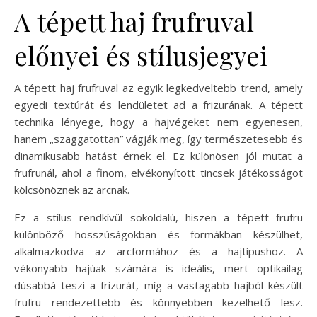
A tépett haj frufruval
előnyei és stílusjegyei
A tépett haj frufruval az egyik legkedveltebb trend, amely
egyedi textúrát és lendületet ad a frizurának. A tépett
technika lényege, hogy a hajvégeket nem egyenesen,
hanem „szaggatottan” vágják meg, így természetesebb és
dinamikusabb hatást érnek el. Ez különösen jól mutat a
frufrunál, ahol a finom, elvékonyított tincsek játékosságot
kölcsönöznek az arcnak.
Ez a stílus rendkívül sokoldalú, hiszen a tépett frufru
különböző hosszúságokban és formákban készülhet,
alkalmazkodva az arcformához és a hajtípushoz. A
vékonyabb hajúak számára is ideális, mert optikailag
dúsabbá teszi a frizurát, míg a vastagabb hajból készült
frufru rendezettebb és könnyebben kezelhető lesz.