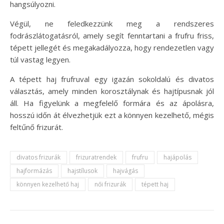
hangsúlyozni.
Végül, ne feledkezzünk meg a rendszeres
fodrászlátogatásról, amely segít fenntartani a frufru friss,
tépett jellegét és megakadályozza, hogy rendezetlen vagy
túl vastag legyen.
A tépett haj frufruval egy igazán sokoldalú és divatos
választás, amely minden korosztálynak és hajtípusnak jól
áll. Ha figyelünk a megfelelő formára és az ápolásra,
hosszú időn át élvezhetjük ezt a könnyen kezelhető, mégis
feltűnő frizurát.
divatos frizurák
frizuratrendek
frufru
hajápolás
hajformázás
hajstílusok
hajvágás
könnyen kezelhető haj
női frizurák
tépett haj