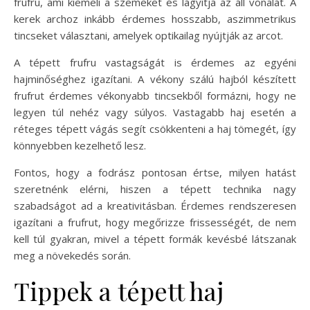
frufru, ami kiemeli a szemeket és lágyítja az áll vonalát. A
kerek archoz inkább érdemes hosszabb, aszimmetrikus
tincseket választani, amelyek optikailag nyújtják az arcot.
A tépett frufru vastagságát is érdemes az egyéni
hajminőséghez igazítani. A vékony szálú hajból készített
frufrut érdemes vékonyabb tincsekből formázni, hogy ne
legyen túl nehéz vagy súlyos. Vastagabb haj esetén a
réteges tépett vágás segít csökkenteni a haj tömegét, így
könnyebben kezelhető lesz.
Fontos, hogy a fodrász pontosan értse, milyen hatást
szeretnénk elérni, hiszen a tépett technika nagy
szabadságot ad a kreativitásban. Érdemes rendszeresen
igazítani a frufrut, hogy megőrizze frissességét, de nem
kell túl gyakran, mivel a tépett formák kevésbé látszanak
meg a növekedés során.
Tippek a tépett haj