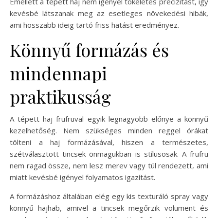
Emellett a tépett haj nem igényel tökéletes precizitást, így
kevésbé látszanak meg az esetleges növekedési hibák,
ami hosszabb ideig tartó friss hatást eredményez.
Könnyű formázás és
mindennapi
praktikusság
A tépett haj frufruval egyik legnagyobb előnye a könnyű
kezelhetőség. Nem szükséges minden reggel órákat
tölteni a haj formázásával, hiszen a természetes,
szétválasztott tincsek önmagukban is stílusosak. A frufru
nem ragad össze, nem lesz merev vagy túl rendezett, ami
miatt kevésbé igényel folyamatos igazítást.
A formázáshoz általában elég egy kis texturáló spray vagy
könnyű hajhab, amivel a tincsek megőrzik volument és