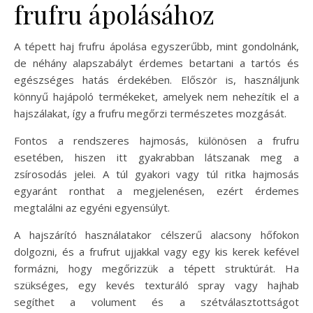
frufru ápolásához
A tépett haj frufru ápolása egyszerűbb, mint gondolnánk,
de néhány alapszabályt érdemes betartani a tartós és
egészséges hatás érdekében. Először is, használjunk
könnyű hajápoló termékeket, amelyek nem nehezítik el a
hajszálakat, így a frufru megőrzi természetes mozgását.
Fontos a rendszeres hajmosás, különösen a frufru
esetében, hiszen itt gyakrabban látszanak meg a
zsírosodás jelei. A túl gyakori vagy túl ritka hajmosás
egyaránt ronthat a megjelenésen, ezért érdemes
megtalálni az egyéni egyensúlyt.
A hajszárító használatakor célszerű alacsony hőfokon
dolgozni, és a frufrut ujjakkal vagy egy kis kerek kefével
formázni, hogy megőrizzük a tépett struktúrát. Ha
szükséges, egy kevés texturáló spray vagy hajhab
segíthet a volument és a szétválasztottságot