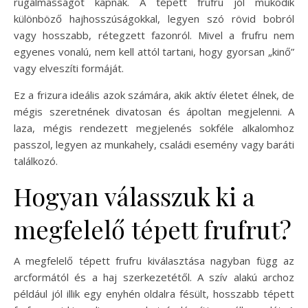
rugalmasságot kapnak. A tépett frufru jól működik
különböző hajhosszúságokkal, legyen szó rövid bobról
vagy hosszabb, rétegzett fazonról. Mivel a frufru nem
egyenes vonalú, nem kell attól tartani, hogy gyorsan „kinő”
vagy elveszíti formáját.
Ez a frizura ideális azok számára, akik aktív életet élnek, de
mégis szeretnének divatosan és ápoltan megjelenni. A
laza, mégis rendezett megjelenés sokféle alkalomhoz
passzol, legyen az munkahely, családi esemény vagy baráti
találkozó.
Hogyan válasszuk ki a
megfelelő tépett frufrut?
A megfelelő tépett frufru kiválasztása nagyban függ az
arcformától és a haj szerkezetétől. A szív alakú archoz
például jól illik egy enyhén oldalra fésült, hosszabb tépett