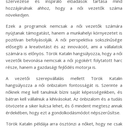
szervezése és inspiráló előadások tartása mind
hozzájárulnak ahhoz, hogy a női vezetők száma
növekedjen.
Ezek a programok nemcsak a női vezetők számára
nyújtanak támogatást, hanem a munkahelyi környezetet is
pozitívan befolyásolják. A női perspektíva sokszínűsége
elősegíti a kreativitást és az innovációt, ami a vállalatok
számára is előnyös. Török Katalin hangsúlyozza, hogy a női
vezetők bevonása nemcsak a női jogokért folytatott harc
része, hanem a gazdasági fejlődés motorja is.
A vezetői szerepvállalás mellett Török Katalin
hangsúlyozza a női önbizalom fontosságát is. Szerinte a
nőknek meg kell tanulniuk bízni saját képességeikben, és
bátran kell vállalniuk a kihívásokat. Az önbizalom és a tudás
ötvözete a siker kulcsa lehet, és ő mindent megtesz annak
érdekében, hogy ezt a gondolkodásmódot népszerűsítse.
Török Katalin példája arra ösztönzi a nőket, hogy ne csak