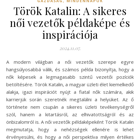
,
GAZDASÁG
MINDENNAPOK
Török Katalin: A sikeres
női vezetők példaképe és
inspirációja
2024.11.07.
A modern világban a női vezetők szerepe egyre
hangsúlyosabbá válik, és számos példa bizonyítja, hogy a
nők képesek a legmagasabb szintű vezetői pozíciók
betöltésére. Török Katalin, a magyar üzleti élet kiemelkedő
alakja, igazi inspirációt nyújt a fiatal nők számára, akik
karrierjük során szeretnék megtalálni a helyüket. Az ő
története nem csupán a sikeres üzleti tevékenységről
szól, hanem a kitartásról, az elhivatottságról és az
önbizalomról is. A női vezetők példaképeként Török Katalin
megmutatja, hogy a nehézségek ellenére is lehet
érvényesülni, és hogy a női perspektíva milyen értékes