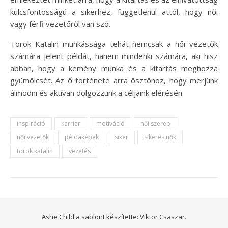
kulcsfontosságú a sikerhez, függetlenül attól, hogy női
vagy férfi vezetőről van szó.
Török Katalin munkássága tehát nemcsak a női vezetők
számára jelent példát, hanem mindenki számára, aki hisz
abban, hogy a kemény munka és a kitartás meghozza
gyümölcsét. Az ő története arra ösztönöz, hogy merjünk
álmodni és aktívan dolgozzunk a céljaink elérésén.
inspiráció
karrier
motiváció
női szerep
női vezetők
példaképek
siker
sikeres nők
török katalin
vezetés
Ashe Child a sablont készítette:
Viktor Csaszar.