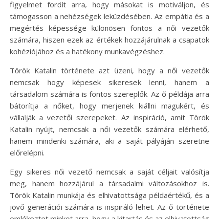
figyelmet fordít arra, hogy másokat is motiváljon, és
támogasson a nehézségek leküzdésében. Az empátia és a
megértés képessége különösen fontos a női vezetők
számára, hiszen ezek az értékek hozzájárulnak a csapatok
kohéziójához és a hatékony munkavégzéshez.
Török Katalin története azt üzeni, hogy a női vezetők
nemcsak hogy képesek sikeresek lenni, hanem a
társadalom számára is fontos szereplők. Az ő példája arra
bátorítja a nőket, hogy merjenek kiállni magukért, és
vállalják a vezetői szerepeket. Az inspiráció, amit Török
Katalin nyújt, nemcsak a női vezetők számára elérhető,
hanem mindenki számára, aki a saját pályáján szeretne
előrelépni.
Egy sikeres női vezető nemcsak a saját céljait valósítja
meg, hanem hozzájárul a társadalmi változásokhoz is.
Török Katalin munkája és elhivatottsága példaértékű, és a
jövő generációi számára is inspiráló lehet. Az ő története
emlékeztet minket arra, hogy a kitartás és az elhivatottság