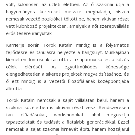
volt, különösen az üzleti életben. Az ő szakmai útja a
hagyományos kereteket messze meghaladja, hiszen
nemcsak vezető pozíciókat töltött be, hanem aktívan részt
vett különböző projektekben, amelyek a női szerepvállalás
erősítésére irányultak.
Karrierje során Török Katalin mindig is a folyamatos
fejlődésre és tanulásra helyezte a hangsúlyt. Munkájában
kiemelten fontosnak tartotta a csapatmunka és a közös
célok elérését. Az együttműködés képessége
elengedhetetlen a sikeres projektek megvalósításához, és
ő ezt mindig is a vezetői filozófiájának középpontjába
állította.
Török Katalin nemcsak a saját vállalatán belül, hanem a
szakmai közéletben is aktívan részt vesz. Rendszeresen
tart előadásokat, workshopokat, ahol megosztja
tapasztalatait és tudását a fiatalabb generációkkal. Ezzel
nemcsak a saját szakmai hírnevét építi, hanem hozzájárul