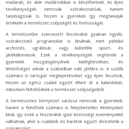
madarait, és akár madárodúkat is készíthetnek. Az ilyen
tevékenységek nemcsak szórakoztatóak, hanem
tanulságosak is, hiszen a gyerekek így megtanulják
értékelni a természet szépségét és fontosságát.
A természetbe szervezett fesztiválok gyakran egyéb,
szórakoztató programokat is kínálnak, mint például
arcfestés, ugrálóvár, vagy különféle sport- és
játékállomások. Ezek a tevékenységek segítenek a
gyerekek mozgásigényének kielégítésében, és
lehetőséget adnak a szabadban való játékra is. A szülők
számára is tartogat meglepetéseket egy ilyen fesztivál,
hiszen az egész család együtt élheti át a kalandokat,
miközben feltöltődnek a természet szépségeiből.
A természetes környezet varázsa nemcsak a gyerekek,
hanem a felnőttek számára is felejthetetlen élményeket
kínál, így ezek a fesztiválok igazi közösségi eseményekké
válhatnak, ahol a családok és barátok együtt élvezhetik a
szórakozást.