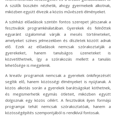
A szülők büszkén nézhetik, ahogy gyermekeik alkotnak,
miközben együtt élvezik a közös művészeti élményeket.
A színházi előadások szintén fontos szerepet játszanak a
fesztiválok programkínálatában. Gyerekek és felnőttek
egyaránt izgalommal várják a mesés történeteket,
amelyeket színes jelmezekben és díszletek között adnak
elő. Ezek az előadások nemcsak szórakoztatják a
gyerekeket, hanem tanulságos üzeneteket is
közvetíthetnek, így a szórakozás mellett a tanulás
lehetősége is megjelenik.
A kreatív programok nemcsak a gyerekek önkifejezését
segítik elő, hanem közösségi élményeket is nyújtanak. A
közös alkotás során a gyerekek barátságokat köthetnek,
és megismerhetik egymás ötleteit, miközben együtt
dolgoznak egy közös célért. A fesztiválok ilyen formájú
programjai tehát nemcsak szórakoztatóak, hanem a
közösségépítés szempontjából is rendkívül fontosak.