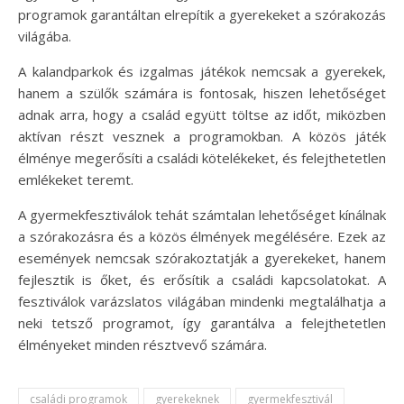
programok garantáltan elrepítik a gyerekeket a szórakozás
világába.
A kalandparkok és izgalmas játékok nemcsak a gyerekek,
hanem a szülők számára is fontosak, hiszen lehetőséget
adnak arra, hogy a család együtt töltse az időt, miközben
aktívan részt vesznek a programokban. A közös játék
élménye megerősíti a családi kötelékeket, és felejthetetlen
emlékeket teremt.
A gyermekfesztiválok tehát számtalan lehetőséget kínálnak
a szórakozásra és a közös élmények megélésére. Ezek az
események nemcsak szórakoztatják a gyerekeket, hanem
fejlesztik is őket, és erősítik a családi kapcsolatokat. A
fesztiválok varázslatos világában mindenki megtalálhatja a
neki tetsző programot, így garantálva a felejthetetlen
élményeket minden résztvevő számára.
családi programok
gyerekeknek
gyermekfesztivál