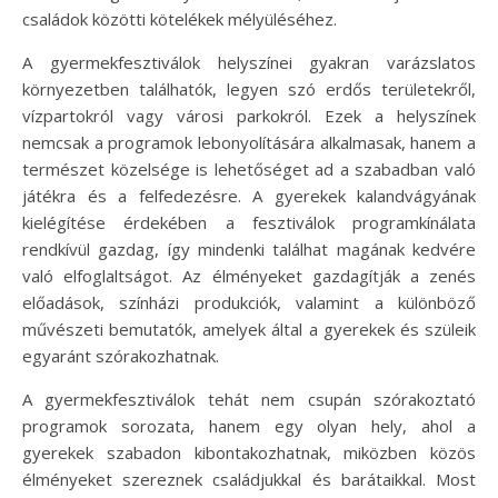
családok közötti kötelékek mélyüléséhez.
A gyermekfesztiválok helyszínei gyakran varázslatos
környezetben találhatók, legyen szó erdős területekről,
vízpartokról vagy városi parkokról. Ezek a helyszínek
nemcsak a programok lebonyolítására alkalmasak, hanem a
természet közelsége is lehetőséget ad a szabadban való
játékra és a felfedezésre. A gyerekek kalandvágyának
kielégítése érdekében a fesztiválok programkínálata
rendkívül gazdag, így mindenki találhat magának kedvére
való elfoglaltságot. Az élményeket gazdagítják a zenés
előadások, színházi produkciók, valamint a különböző
művészeti bemutatók, amelyek által a gyerekek és szüleik
egyaránt szórakozhatnak.
A gyermekfesztiválok tehát nem csupán szórakoztató
programok sorozata, hanem egy olyan hely, ahol a
gyerekek szabadon kibontakozhatnak, miközben közös
élményeket szereznek családjukkal és barátaikkal. Most