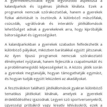
A gyermekfesztiválok egyik legvonzóbb aspektusa a
kalandparkok és izgalmas játékok kínálata. Ezek a
programok nemcsak szórakoztatóak, hanem a gyerekek
fizikai aktivitását is ösztönzik. A különböző mászófalak,
csúszdák, ugrálóvárak és interaktív játékállomások
lehetőséget adnak a gyerekeknek arra, hogy kipróbálják
bátorságukat és ügyességüket.
A kalandparkokban a gyerekek szabadon felfedezhetik a
különböző pályákat, miközben barátaikkal együtt játszanak.
Az ilyen típusú programok nemcsak szórakoztató
élményeket nyújtanak, hanem fejlesztik a csapatmunkát és
a problémamegoldó képességeket is. A közös játék során
a gyerekek megtanulják, hogyan támogathatják egymást,
és hogyan tudják együtt leküzdeni az akadályokat.
A fesztiválokon található játékállomások gyakran különböző
tematikus játékokat kínálnak, amelyek a gyerekek
érdeklődéséhez igazodnak. Legyen szó sportversenyekről,
ügyességi próbákról vagy kreatív kihívásokról, ezek a