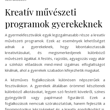
Kreatív művészeti
programok gyerekeknek
A gyermekfesztiválok egyik legizgalmasabb része a kreatív
művészeti programok. Ezek az események lehetőséget
adnak a gyerekeknek, hogy kibontakoztassák
kreativitásukat, és megismerkedjenek különböző
művészeti ágakkal. A festés, rajzolás, agyagozás vagy akár
a színházi előadások mind-mind izgalmas elfoglaltságot
kínálnak, ahol a gyerekek szabadon kifejezhetik magukat.
A kézműves foglalkozások különösen népszerűek a
fesztiválokon. A gyerekek általában örömmel készítenek
különböző alkotásokat, legyen szó festett kövekről, színes
gyöngyökről vagy papírmasé figurákról. Ezek a
foglalkozások nemcsak szórakoztatóak, hanem fejlesztik a
finommotorikus készségeket és a kreatív gondolkodást is.