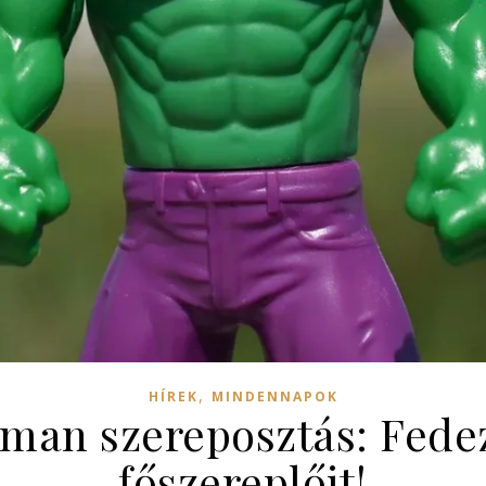
,
HÍREK
MINDENNAPOK
an szereposztás: Fedezd
főszereplőit!