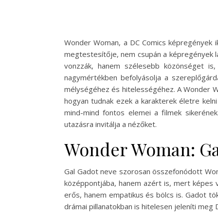
Wonder Woman, a DC Comics képregények ikon
megtestesítője, nem csupán a képregények la
vonzzák, hanem szélesebb közönséget is, 
nagymértékben befolyásolja a szereplőgárda
mélységéhez és hitelességéhez. A Wonder Wom
hogyan tudnak ezek a karakterek életre kelni 
mind-mind fontos elemei a filmek sikeréne
utazásra invitálja a nézőket.
Wonder Woman: Gal
Gal Gadot neve szorosan összefonódott Wonde
középpontjába, hanem azért is, mert képes v
erős, hanem empatikus és bölcs is. Gadot tö
drámai pillanatokban is hitelesen jeleníti meg