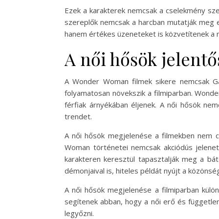
Ezek a karakterek nemcsak a cselekmény sze
szereplők nemcsak a harcban mutatják meg er
hanem értékes üzeneteket is közvetítenek a n
A női hősök jelentő
A Wonder Woman filmek sikere nemcsak Gal
folyamatosan növekszik a filmiparban. Wonder
férfiak árnyékában éljenek. A női hősök nem
trendet.
A női hősök megjelenése a filmekben nem cs
Woman történetei nemcsak akciódús jelenete
karakteren keresztül tapasztalják meg a bát
démonjaival is, hiteles példát nyújt a közöns
A női hősök megjelenése a filmiparban külön
segítenek abban, hogy a női erő és függetle
legyőzni.