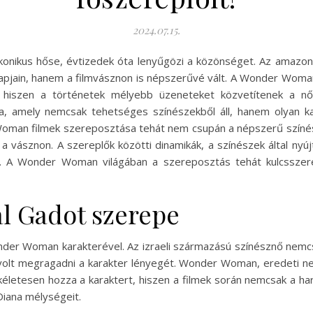
2024.07.15.
ikus hőse, évtizedek óta lenyűgözi a közönséget. Az amazon h
pjain, hanem a filmvásznon is népszerűvé vált. A Wonder Woma
hiszen a történetek mélyebb üzeneteket közvetítenek a női 
, amely nemcsak tehetséges színészekből áll, hanem olyan kara
an filmek szereposztása tehát nem csupán a népszerű színésze
a vásznon. A szereplők közötti dinamikák, a színészek által nyú
k. A Wonder Woman világában a szereposztás tehát kulcsszere
 Gadot szerepe
r Woman karakterével. Az izraeli származású színésznő nemcsak 
olt megragadni a karakter lényegét. Wonder Woman, eredeti ne
kéletesen hozza a karaktert, hiszen a filmek során nemcsak a ha
 Diana mélységeit.