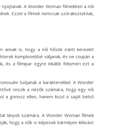
t nyújtanak. A Wonder Woman filmekben a női
lnek. Ezzel a filmek nemcsak szórakoztatóak,
nnak is, hogy a női hősök iránti kereslet
rakterek komplexebbé váljanak, és ne csupán a
, és a filmipar egyre inkább felismeri ezt a
onosulni tudjanak a karakterekkel. A Wonder
hetővé teszik a nézők számára, hogy egy női
col a gonosz ellen, hanem küzd a saját belső
fiatal lányok számára. A Wonder Woman filmek
ák, hogy a nők is képesek bármilyen kihívást