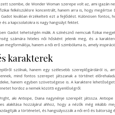
ézett szembe, de Wonder Woman szerepe volt az, ami igazán ne
ikai felkészülésre koncentrált, hanem arra is, hogy megértse Di
s Gadot kiválóan érzékelteti ezt a fejlődést. Különösen fontos, 
 és a kapcsolatokra is nagy hangsúlyt fektet.
n Gadot tehetségén múlik. A színésznő nemcsak fizikai megjele
nség számára hiteles női hősként jelenik meg, és a karaktere
megformálója, hanem a női erő szimbóluma is, amely inspiráció
és karakterek
lőről szólnak, hanem egy szélesebb szereplőgárdáról is, ame
lennek, mind fontos szerepet játszanak a történet előrehaladá
rdeke, hanem egyben szövetségese is. A karaktere lehetőséget
zenetet hordoz a nemek közötti egyenlőségről.
right, aki Antiope, Diana nagynénje szerepét játssza. Antiope
eljes alakítása hozzájárul ahhoz, hogy a nézők még inkább m
azdagítják a történetet, és hangsúlyozzák a női erő és bátorság é