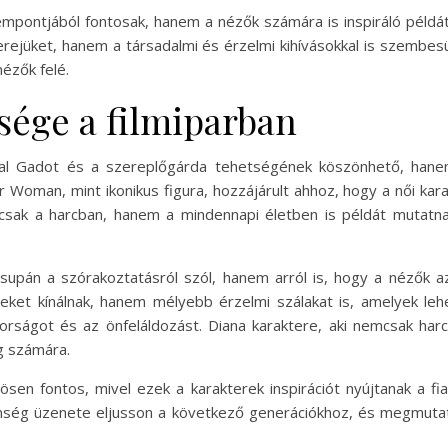
mpontjából fontosak, hanem a nézők számára is inspiráló példá
ejüket, hanem a társadalmi és érzelmi kihívásokkal is szembesü
ézők felé.
sége a filmiparban
 Gadot és a szereplőgárda tehetségének köszönhető, hanem a
 Woman, mint ikonikus figura, hozzájárult ahhoz, hogy a női ka
csak a harcban, hanem a mindennapi életben is példát mutatnak
upán a szórakoztatásról szól, hanem arról is, hogy a nézők az
ket kínálnak, hanem mélyebb érzelmi szálakat is, amelyek le
orságot és az önfeláldozást. Diana karaktere, aki nemcsak har
ég számára.
ösen fontos, mivel ezek a karakterek inspirációt nyújtanak a 
nség üzenete eljusson a következő generációkhoz, és megmutatj