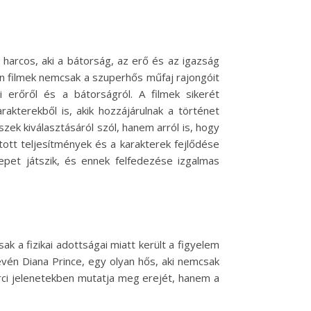
arcos, aki a bátorság, az erő és az igazság
n filmek nemcsak a szuperhős műfaj rajongóit
erőről és a bátorságról. A filmek sikerét
kterekből is, akik hozzájárulnak a történet
k kiválasztásáról szól, hanem arról is, hogy
jtott teljesítmények és a karakterek fejlődése
pet játszik, és ennek felfedezése izgalmas
a fizikai adottságai miatt került a figyelem
vén Diana Prince, egy olyan hős, aki nemcsak
rci jelenetekben mutatja meg erejét, hanem a