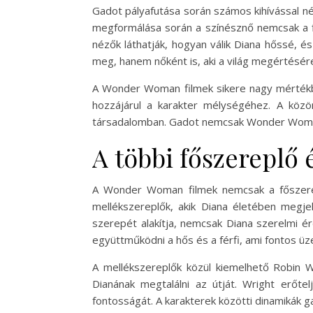
Gadot pályafutása során számos kihívással n
megformálása során a színésznő nemcsak a fiz
nézők láthatják, hogyan válik Diana hőssé, é
meg, hanem nőként is, aki a világ megértésére
A Wonder Woman filmek sikere nagy mértékbe
hozzájárul a karakter mélységéhez. A közö
társadalomban. Gadot nemcsak Wonder Woman 
A többi főszereplő 
A Wonder Woman filmek nemcsak a főszerep
mellékszereplők, akik Diana életében megje
szerepét alakítja, nemcsak Diana szerelmi é
együttműködni a hős és a férfi, ami fontos ü
A mellékszereplők közül kiemelhető Robin W
Dianának megtalálni az útját. Wright erőt
fontosságát. A karakterek közötti dinamikák g