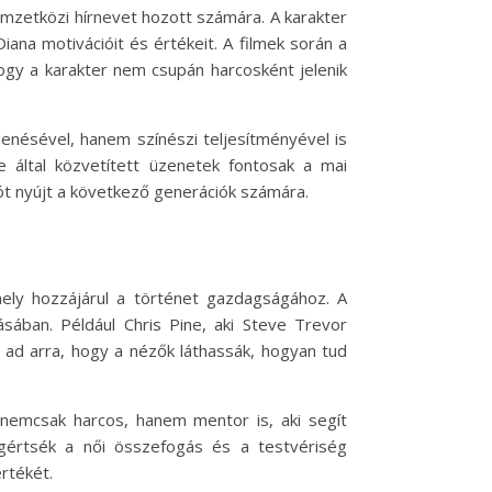
mzetközi hírnevet hozott számára. A karakter
ana motivációit és értékeit. A filmek során a
hogy a karakter nem csupán harcosként jelenik
nésével, hanem színészi teljesítményével is
 által közvetített üzenetek fontosak a mai
t nyújt a következő generációk számára.
ly hozzájárul a történet gazdagságához. A
sában. Például Chris Pine, aki Steve Trevor
 ad arra, hogy a nézők láthassák, hogyan tud
 nemcsak harcos, hanem mentor is, aki segít
egértsék a női összefogás és a testvériség
rtékét.