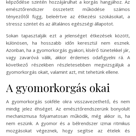
képződése szintén hozzájárulhat a korgás hangjához. Az
emésztőrendszer összetett működése számos
tényezőtől függ, beleértve az étkezési szokásokat, a
stressz szintet és az általános egészségi állapotot.
Sokan tapasztalják ezt a jelenséget étkezések között,
különösen, ha hosszabb időn keresztül nem esznek.
Azonban, ha a gyomorkorgás gyakori, kísérő tünetekkel jár,
vagy zavaróvá válik, akkor érdemes odafigyelni rá. A
következő részekben részletesebben megvizsgáljuk a
gyomorkorgás okait, valamint azt, mit tehetünk ellene.
A gyomorkorgás okai
A gyomorkorgás sokféle okra visszavezethető, és nem
mindig jelez éhséget. Az emésztőrendszerünk bonyolult
mechanizmusa folyamatosan működik, még akkor is, ha
nem eszünk. A gyomor és a bélrendszer izmai ritmikus
mozgásokat végeznek, hogy segítse az ételek és