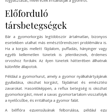
fogyasztását, mivel ezek irritálhatják a gyomrot.
Előforduló
társbetegségek
Bár a gyomorkorgás legtöbbször ártalmatlan, bizonyos
esetekben utalhat más emésztőrendszeri problémákra is.
Ha a korgás mellett fájdalom, puffadás, hányinger vagy
egyéb kellemetlen tünetek is jelentkeznek, érdemes
orvoshoz fordulni. Az ilyen tünetek hátterében állhatnak
különféle állapotok.
Például a gyomorhurut, amely a gyomor nyálkahártyájának
gyulladása, okozhat korgást, fájdalmat és emésztési
zavarokat. Hasonlóképpen, a reflux betegség is okozhat
gyomorkorgást, mivel a savas gyomortartalom visszafolyik
a nyelőcsőbe, és irritálhatja a gyomor falát.
A bélflóra egyensúlyának felborulása, például egy