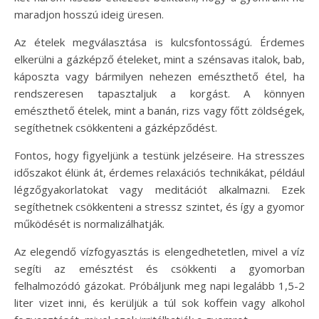
maradjon hosszú ideig üresen.
Az ételek megválasztása is kulcsfontosságú. Érdemes
elkerülni a gázképző ételeket, mint a szénsavas italok, bab,
káposzta vagy bármilyen nehezen emészthető étel, ha
rendszeresen tapasztaljuk a korgást. A könnyen
emészthető ételek, mint a banán, rizs vagy főtt zöldségek,
segíthetnek csökkenteni a gázképződést.
Fontos, hogy figyeljünk a testünk jelzéseire. Ha stresszes
időszakot élünk át, érdemes relaxációs technikákat, például
légzőgyakorlatokat vagy meditációt alkalmazni. Ezek
segíthetnek csökkenteni a stressz szintet, és így a gyomor
működését is normalizálhatják.
Az elegendő vízfogyasztás is elengedhetetlen, mivel a víz
segíti az emésztést és csökkenti a gyomorban
felhalmozódó gázokat. Próbáljunk meg napi legalább 1,5-2
liter vizet inni, és kerüljük a túl sok koffein vagy alkohol