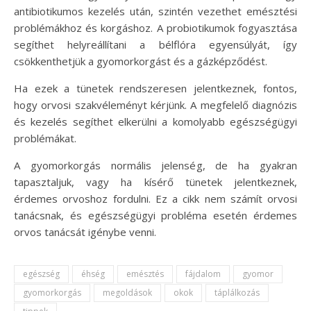
antibiotikumos kezelés után, szintén vezethet emésztési
problémákhoz és korgáshoz. A probiotikumok fogyasztása
segíthet helyreállítani a bélflóra egyensúlyát, így
csökkenthetjük a gyomorkorgást és a gázképződést.
Ha ezek a tünetek rendszeresen jelentkeznek, fontos,
hogy orvosi szakvéleményt kérjünk. A megfelelő diagnózis
és kezelés segíthet elkerülni a komolyabb egészségügyi
problémákat.
A gyomorkorgás normális jelenség, de ha gyakran
tapasztaljuk, vagy ha kísérő tünetek jelentkeznek,
érdemes orvoshoz fordulni. Ez a cikk nem számít orvosi
tanácsnak, és egészségügyi probléma esetén érdemes
orvos tanácsát igénybe venni.
egészség
éhség
emésztés
fájdalom
gyomor
gyomorkorgás
megoldások
okok
táplálkozás