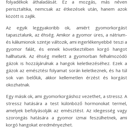
folyadékok áthaladását. Ez a mozgás, más néven
perisztaltika, nemcsak az étkezések után, hanem azok
között is zajlik.
Az egyik leggyakoribb ok, amiért gyomorkorgást
tapasztalunk, az éhség. Amikor a gyomor üres, a nátrium-
és káliumionok szintje változik, ami ingerlékenyebbé teszi a
gyomor falát, és ennek következtében korgó hangot
hallhatunk. Az éhség mellett a gyomorban felhalmozódó
gázok is hozzájárulnak a hangok keletkezéséhez. Ezek a
gázok az emésztési folyamat során keletkeznek, és ha túl
sok van belőlük, akkor kellemetlen érzést és korgást
okozhatnak.
Egy másik ok, ami gyomorkorgáshoz vezethet, a stressz. A
stressz hatására a test különböző hormonokat termel,
amelyek befolyásolják az emésztést. Az idegesség vagy
szorongás hatására a gyomor izmai feszülhetnek, ami
korgó hangokat eredményezhet.