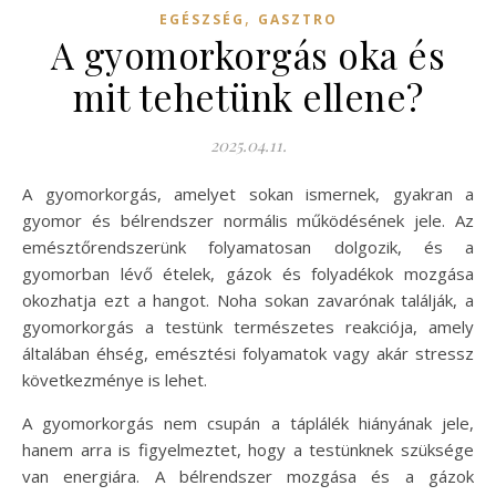
,
EGÉSZSÉG
GASZTRO
A gyomorkorgás oka és
mit tehetünk ellene?
2025.04.11.
A gyomorkorgás, amelyet sokan ismernek, gyakran a
gyomor és bélrendszer normális működésének jele. Az
emésztőrendszerünk folyamatosan dolgozik, és a
gyomorban lévő ételek, gázok és folyadékok mozgása
okozhatja ezt a hangot. Noha sokan zavarónak találják, a
gyomorkorgás a testünk természetes reakciója, amely
általában éhség, emésztési folyamatok vagy akár stressz
következménye is lehet.
A gyomorkorgás nem csupán a táplálék hiányának jele,
hanem arra is figyelmeztet, hogy a testünknek szüksége
van energiára. A bélrendszer mozgása és a gázok