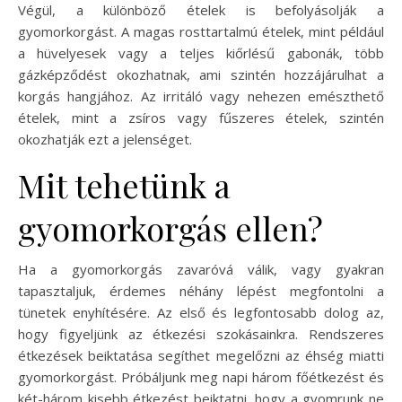
Végül, a különböző ételek is befolyásolják a
gyomorkorgást. A magas rosttartalmú ételek, mint például
a hüvelyesek vagy a teljes kiőrlésű gabonák, több
gázképződést okozhatnak, ami szintén hozzájárulhat a
korgás hangjához. Az irritáló vagy nehezen emészthető
ételek, mint a zsíros vagy fűszeres ételek, szintén
okozhatják ezt a jelenséget.
Mit tehetünk a
gyomorkorgás ellen?
Ha a gyomorkorgás zavaróvá válik, vagy gyakran
tapasztaljuk, érdemes néhány lépést megfontolni a
tünetek enyhítésére. Az első és legfontosabb dolog az,
hogy figyeljünk az étkezési szokásainkra. Rendszeres
étkezések beiktatása segíthet megelőzni az éhség miatti
gyomorkorgást. Próbáljunk meg napi három főétkezést és
két-három kisebb étkezést beiktatni, hogy a gyomrunk ne