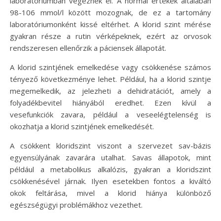
laboratóriumban végeznek el. A normál értékek általában
98-106 mmol/l között mozognak, de ez a tartomány
laboratóriumonként kissé eltérhet. A klorid szint mérése
gyakran része a rutin vérképeknek, ezért az orvosok
rendszeresen ellenőrzik a páciensek állapotát.
A klorid szintjének emelkedése vagy csökkenése számos
tényező következménye lehet. Például, ha a klorid szintje
megemelkedik, az jelezheti a dehidratációt, amely a
folyadékbevitel hiányából eredhet. Ezen kívül a
vesefunkciók zavara, például a veseelégtelenség is
okozhatja a klorid szintjének emelkedését.
A csökkent kloridszint viszont a szervezet sav-bázis
egyensúlyának zavarára utalhat. Savas állapotok, mint
például a metabolikus alkalózis, gyakran a kloridszint
csökkenésével járnak. Ilyen esetekben fontos a kiváltó
okok feltárása, mivel a klorid hiánya különböző
egészségügyi problémákhoz vezethet.