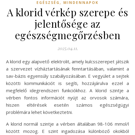
,
EGÉSZSÉG
MINDENNAPOK
A klorid vérkép szerepe és
jelentősége az
egészségmegőrzésben
2025.04.11.
A klorid egy alapvető elektrolit, amely kulcsszerepet játszik
a szervezet vízháztartásának fenntartásában, valamint a
sav-bázis egyensúly szabályozásában. E vegyület a sejtek
közötti kommunikációt is segíti, hozzájárulva ezzel a
megfelelő idegrendszeri funkciókhoz. A klorid szintje a
vérben fontos információt nyújt az orvosok számára,
hiszen eltérések esetén számos egészségügyi
problémára lehet következtetni.
A klorid normál szintje a vérben általában 98-106 mmol/l
között mozog. E szint ingadozása különböző okokból