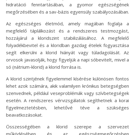
hidratáció fenntartásában, a gyomor egészségének
megőrzésében és a sav-bázis egyensúly szabályozásában.
Az egészséges életmód, amely magában foglalja a
megfelelő táplálkozást és a rendszeres testmozgást,
hozzájárul a kloridszint stabilizálásához. A megfelelő
folyadékbevitel és a kloridban gazdag ételek fogyasztása
segít elkerülni a klorid hiányát vagy túladagolását. Az
orvosok javasolják, hogy figyeljük a napi sóbevitelt, mivel a
só (nátrium-klorid) a klorid forrása is.
A klorid szintjének figyelemmel kísérése különösen fontos
lehet azok számára, akik valamilyen krónikus betegségben
szenvednek, például veseproblémák vagy szívbetegségek
esetén. A rendszeres vérvizsgálatok segíthetnek a korai
figyelmeztetésben, lehetővé téve a szükséges
beavatkozásokat.
Összességében a klorid szerepe a szervezet
működésében és az egészségmegőrzésben