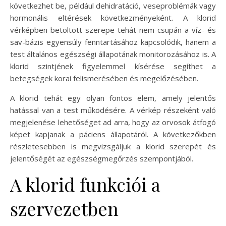
következhet be, például dehidratáció, veseproblémák vagy
hormonális eltérések következményeként. A klorid
vérképben betöltött szerepe tehát nem csupán a víz- és
sav-bázis egyensúly fenntartásához kapcsolódik, hanem a
test általános egészségi állapotának monitorozásához is. A
klorid szintjének figyelemmel kísérése segíthet a
betegségek korai felismerésében és megelőzésében.
A klorid tehát egy olyan fontos elem, amely jelentős
hatással van a test működésére. A vérkép részeként való
megjelenése lehetőséget ad arra, hogy az orvosok átfogó
képet kapjanak a páciens állapotáról. A következőkben
részletesebben is megvizsgáljuk a klorid szerepét és
jelentőségét az egészségmegőrzés szempontjából.
A klorid funkciói a
szervezetben