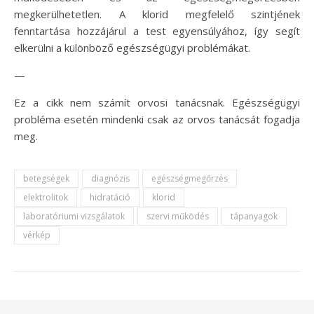
megkerülhetetlen. A klorid megfelelő szintjének
fenntartása hozzájárul a test egyensúlyához, így segít
elkerülni a különböző egészségügyi problémákat.
—
Ez a cikk nem számít orvosi tanácsnak. Egészségügyi
probléma esetén mindenki csak az orvos tanácsát fogadja
meg.
betegségek
diagnózis
egészségmegőrzés
elektrolitok
hidratáció
klorid
laboratóriumi vizsgálatok
szervi működés
tápanyagok
vérkép