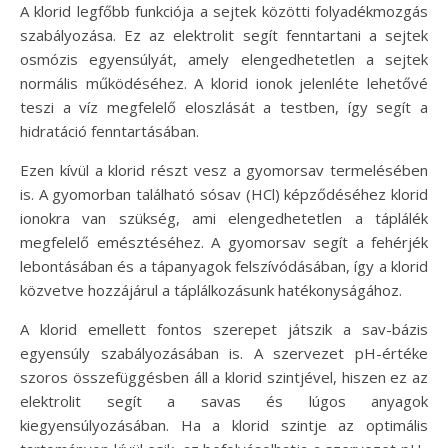
A klorid legfőbb funkciója a sejtek közötti folyadékmozgás
szabályozása. Ez az elektrolit segít fenntartani a sejtek
osmózis egyensúlyát, amely elengedhetetlen a sejtek
normális működéséhez. A klorid ionok jelenléte lehetővé
teszi a víz megfelelő eloszlását a testben, így segít a
hidratáció fenntartásában.
Ezen kívül a klorid részt vesz a gyomorsav termelésében
is. A gyomorban található sósav (HCl) képződéséhez klorid
ionokra van szükség, ami elengedhetetlen a táplálék
megfelelő emésztéséhez. A gyomorsav segít a fehérjék
lebontásában és a tápanyagok felszívódásában, így a klorid
közvetve hozzájárul a táplálkozásunk hatékonyságához.
A klorid emellett fontos szerepet játszik a sav-bázis
egyensúly szabályozásában is. A szervezet pH-értéke
szoros összefüggésben áll a klorid szintjével, hiszen ez az
elektrolit segít a savas és lúgos anyagok
kiegyensúlyozásában. Ha a klorid szintje az optimális