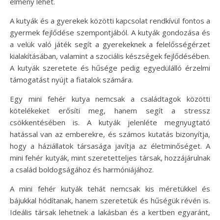
élmény lehet.
A kutyák és a gyerekek közötti kapcsolat rendkívül fontos a
gyermek fejlődése szempontjából. A kutyák gondozása és
a velük való játék segít a gyerekeknek a felelősségérzet
kialakításában, valamint a szociális készségek fejlődésében.
A kutyák szeretete és hűsége pedig egyedülálló érzelmi
támogatást nyújt a fiatalok számára.
Egy mini fehér kutya nemcsak a családtagok közötti
kötelékeket erősíti meg, hanem segít a stressz
csökkentésében is. A kutyák jelenléte megnyugtató
hatással van az emberekre, és számos kutatás bizonyítja,
hogy a háziállatok társasága javítja az életminőséget. A
mini fehér kutyák, mint szeretetteljes társak, hozzájárulnak
a család boldogságához és harmóniájához.
A mini fehér kutyák tehát nemcsak kis méretükkel és
bájukkal hódítanak, hanem szeretetük és hűségük révén is.
Ideális társak lehetnek a lakásban és a kertben egyaránt,