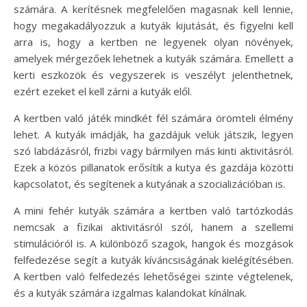
számára. A kerítésnek megfelelően magasnak kell lennie,
hogy megakadályozzuk a kutyák kijutását, és figyelni kell
arra is, hogy a kertben ne legyenek olyan növények,
amelyek mérgezőek lehetnek a kutyák számára. Emellett a
kerti eszközök és vegyszerek is veszélyt jelenthetnek,
ezért ezeket el kell zárni a kutyák elől.
A kertben való játék mindkét fél számára örömteli élmény
lehet. A kutyák imádják, ha gazdájuk velük játszik, legyen
szó labdázásról, frizbi vagy bármilyen más kinti aktivitásról.
Ezek a közös pillanatok erősítik a kutya és gazdája közötti
kapcsolatot, és segítenek a kutyának a szocializációban is.
A mini fehér kutyák számára a kertben való tartózkodás
nemcsak a fizikai aktivitásról szól, hanem a szellemi
stimulációról is. A különböző szagok, hangok és mozgások
felfedezése segít a kutyák kíváncsiságának kielégítésében.
A kertben való felfedezés lehetőségei szinte végtelenek,
és a kutyák számára izgalmas kalandokat kínálnak.