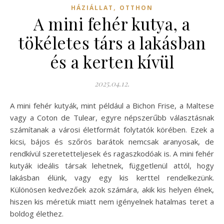
,
HÁZIÁLLAT
OTTHON
A mini fehér kutya, a
tökéletes társ a lakásban
és a kerten kívül
2025.04.12.
A mini fehér kutyák, mint például a Bichon Frise, a Maltese
vagy a Coton de Tulear, egyre népszerűbb választásnak
számítanak a városi életformát folytatók körében. Ezek a
kicsi, bájos és szőrös barátok nemcsak aranyosak, de
rendkívül szeretetteljesek és ragaszkodóak is. A mini fehér
kutyák ideális társak lehetnek, függetlenül attól, hogy
lakásban élünk, vagy egy kis kerttel rendelkezünk.
Különösen kedvezőek azok számára, akik kis helyen élnek,
hiszen kis méretük miatt nem igényelnek hatalmas teret a
boldog élethez.