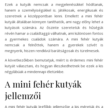
Ezek a kutyák nemcsak a megjelenésükkel hódítanak,
hanem a személyiségükkel is. Játékosak, energikusak és
szeretnek a középpontban lenni. Emellett a mini fehér
kutyák általában könnyen taníthatók, ami nagy előny lehet a
kutyások számára. Az őszinte szeretetük és hűségük
révén hamar a családtaggá válhatnak, ami különösen fontos
a gyermekes családok számára. A mini fehér kutyák
nemcsak a felnőttek, hanem a gyerekek szívét is
megnyerik, hiszen rendkívül barátságosak és türelmesek.
A következőkben bemutatjuk, miért is érdemes mini fehér
kutyát választani, és hogyan illeszkedhetnek be ezek a kis
négylábúak a mindennapi életünkbe.
A mini fehér kutyák
jellemzői
A mini fehér kutyák legfőbb jellemzője a kis méretük és a