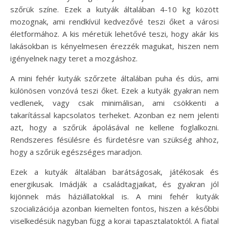
szőrük színe. Ezek a kutyák általában 4-10 kg között
mozognak, ami rendkívül kedvezővé teszi őket a városi
életformához. A kis méretük lehetővé teszi, hogy akár kis
lakásokban is kényelmesen érezzék magukat, hiszen nem
igényelnek nagy teret a mozgáshoz.
A mini fehér kutyák szőrzete általában puha és dús, ami
különösen vonzóvá teszi őket. Ezek a kutyák gyakran nem
vedlenek, vagy csak minimálisan, ami csökkenti a
takarítással kapcsolatos terheket. Azonban ez nem jelenti
azt, hogy a szőrük ápolásával ne kellene foglalkozni.
Rendszeres fésülésre és fürdetésre van szükség ahhoz,
hogy a szőrük egészséges maradjon.
Ezek a kutyák általában barátságosak, játékosak és
energikusak. Imádják a családtagjaikat, és gyakran jól
kijönnek más háziállatokkal is. A mini fehér kutyák
szocializációja azonban kiemelten fontos, hiszen a későbbi
viselkedésük nagyban függ a korai tapasztalatoktól. A fiatal