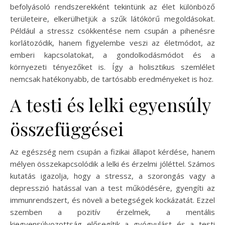
befolyásoló rendszerekként tekintünk az élet különböző
területeire, elkerülhetjük a szűk látókörű megoldásokat.
Például a stressz csökkentése nem csupán a pihenésre
korlátozódik, hanem figyelembe veszi az életmódot, az
emberi kapcsolatokat, a gondolkodásmódot és a
környezeti tényezőket is. Így a holisztikus szemlélet
nemcsak hatékonyabb, de tartósabb eredményeket is hoz.
A testi és lelki egyensúly
összefüggései
Az egészség nem csupán a fizikai állapot kérdése, hanem
mélyen összekapcsolódik a lelki és érzelmi jóléttel. Számos
kutatás igazolja, hogy a stressz, a szorongás vagy a
depresszió hatással van a test működésére, gyengíti az
immunrendszert, és növeli a betegségek kockázatát. Ezzel
szemben a pozitív érzelmek, a mentális
kiegyensúlyozottság elősegítik a gyógyulást és a testi