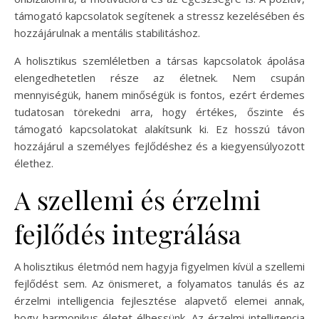
támogató kapcsolatok segítenek a stressz kezelésében és
hozzájárulnak a mentális stabilitáshoz.
A holisztikus szemléletben a társas kapcsolatok ápolása
elengedhetetlen része az életnek. Nem csupán
mennyiségük, hanem minőségük is fontos, ezért érdemes
tudatosan törekedni arra, hogy értékes, őszinte és
támogató kapcsolatokat alakítsunk ki. Ez hosszú távon
hozzájárul a személyes fejlődéshez és a kiegyensúlyozott
élethez.
A szellemi és érzelmi
fejlődés integrálása
A holisztikus életmód nem hagyja figyelmen kívül a szellemi
fejlődést sem. Az önismeret, a folyamatos tanulás és az
érzelmi intelligencia fejlesztése alapvető elemei annak,
hogy harmonikus életet élhessünk. Az érzelmi intelligencia