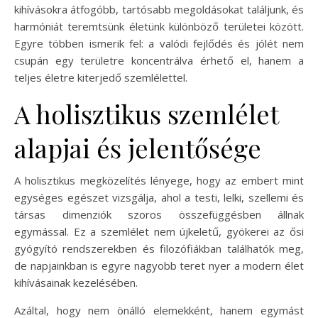
kihívásokra átfogóbb, tartósabb megoldásokat találjunk, és
harmóniát teremtsünk életünk különböző területei között.
Egyre többen ismerik fel: a valódi fejlődés és jólét nem
csupán egy területre koncentrálva érhető el, hanem a
teljes életre kiterjedő szemlélettel.
A holisztikus szemlélet
alapjai és jelentősége
A holisztikus megközelítés lényege, hogy az embert mint
egységes egészet vizsgálja, ahol a testi, lelki, szellemi és
társas dimenziók szoros összefüggésben állnak
egymással. Ez a szemlélet nem újkeletű, gyökerei az ősi
gyógyító rendszerekben és filozófiákban találhatók meg,
de napjainkban is egyre nagyobb teret nyer a modern élet
kihívásainak kezelésében.
Azáltal, hogy nem önálló elemekként, hanem egymást