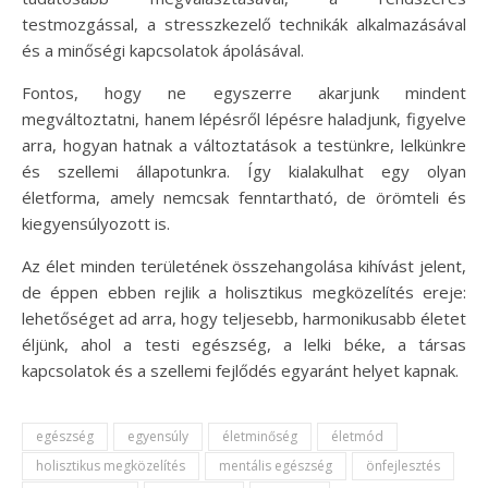
testmozgással, a stresszkezelő technikák alkalmazásával
és a minőségi kapcsolatok ápolásával.
Fontos, hogy ne egyszerre akarjunk mindent
megváltoztatni, hanem lépésről lépésre haladjunk, figyelve
arra, hogyan hatnak a változtatások a testünkre, lelkünkre
és szellemi állapotunkra. Így kialakulhat egy olyan
életforma, amely nemcsak fenntartható, de örömteli és
kiegyensúlyozott is.
Az élet minden területének összehangolása kihívást jelent,
de éppen ebben rejlik a holisztikus megközelítés ereje:
lehetőséget ad arra, hogy teljesebb, harmonikusabb életet
éljünk, ahol a testi egészség, a lelki béke, a társas
kapcsolatok és a szellemi fejlődés egyaránt helyet kapnak.
egészség
egyensúly
életminőség
életmód
holisztikus megközelítés
mentális egészség
önfejlesztés