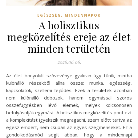
,
EGÉSZSÉG
MINDENNAPOK
A holisztikus
megközelítés ereje az élet
minden területén
2026.06.06.
Az élet bonyolult szövevénye gyakran úgy tűnik, mintha
különálló részekből állna össze: munka, egészség,
kapcsolatok, szellemi fejlődés. Ezek a területek azonban
nem különálló dobozok, hanem egymással szoros
összefüggésben lévő elemek, melyek kölcsönösen
befolyásolják egymást. A holisztikus megközelítés pont ezt
a komplexitást igyekszik megragadni, szem előtt tartva az
egész embert, nem csupán az egyes szegmenseket. Ez a
gondolkodásmód segít abban, hogy a mindennapi