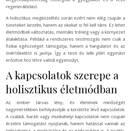
regenerálódást.
A holisztikus megközelítés során ezért nem elég csupán a
tüneteket kezelni, hanem az okokat is fel kell tárni. Ez lehet
életmódbeli változtatás, mentális tréning vagy a környezet
átalakítása. Például a rendszeres testmozgás nem csak a
fizikai egészséget támogatja, hanem a hangulatot és az
önértékelést is javítja. Így a testi és lelki jólét egymást
erősítve hoz létre valódi egyensúlyt.
A kapcsolatok szerepe a
holisztikus életmódban
Az ember társas lény, és életének minőségét
nagymértékben befolyásolják a körülötte lévő kapcsolatok.
A családi, baráti vagy munkahelyi kapcsolatok nem csupán
érzelmi támogatást nyújtanak, hanem hatással vannak az
önbizalomra, a motivációra és az egészségre is. A pozitív,